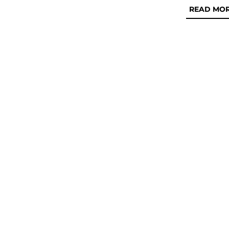
READ MO