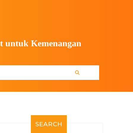
at untuk Kemenangan
SEARCH