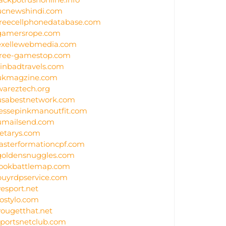
ucnewshindi.com
freecellphonedatabase.com
gamersrope.com
exellewebmedia.com
free-gamestop.com
sinbadtravels.com
ukmagzine.com
wareztech.org
usabestnetwork.com
jessepinkmanoutfit.com
umailsend.com
retarys.com
fasterformationcpf.com
goldensnuggles.com
lookbattlemap.com
buyrdpservice.com
yesport.net
tostylo.com
yougetthat.net
sportsnetclub.com