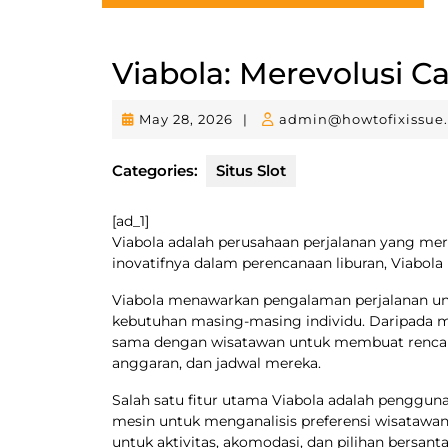
Viabola: Merevolusi C
May
May 28, 2026
|
admin@howtofixissue
28,
2026
Categories:
Situs Slot
[ad_1]
Viabola adalah perusahaan perjalanan yang mer
inovatifnya dalam perencanaan liburan, Viabo
Viabola menawarkan pengalaman perjalanan uni
kebutuhan masing-masing individu. Daripada me
sama dengan wisatawan untuk membuat rencana
anggaran, dan jadwal mereka.
Salah satu fitur utama Viabola adalah penggun
mesin untuk menganalisis preferensi wisatawa
untuk aktivitas, akomodasi, dan pilihan bers