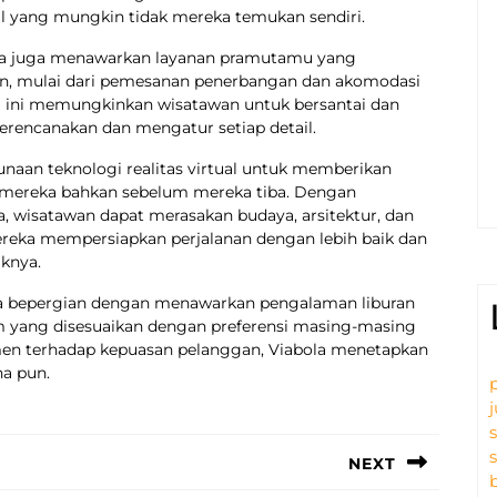
l yang mungkin tidak mereka temukan sendiri.
bola juga menawarkan layanan pramutamu yang
n, mulai dari pemesanan penerbangan dan akomodasi
l ini memungkinkan wisatawan untuk bersantai dan
erencanakan dan mengatur setiap detail.
gunaan teknologi realitas virtual untuk memberikan
 mereka bahkan sebelum mereka tiba. Dengan
ka, wisatawan dapat merasakan budaya, arsitektur, dan
reka mempersiapkan perjalanan dengan lebih baik dan
knya.
kita bepergian dengan menawarkan pengalaman liburan
am yang disesuaikan dengan preferensi masing-masing
tmen terhadap kepuasan pelanggan, Viabola menetapkan
na pun.
NEXT