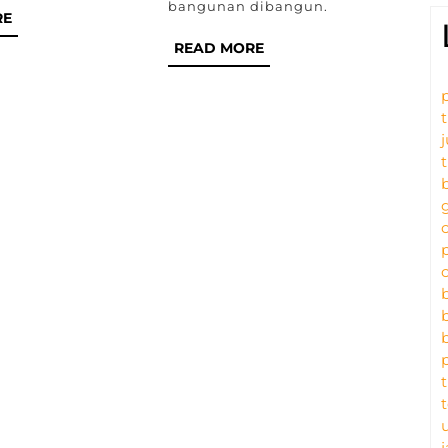
bangunan dibangun.
inova
READ
RE
MORE
READ
READ MORE
MORE