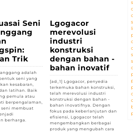
Next
post:
asai Seni
Lgogacor
l
nggang
merevolusi
an
industri
gspin:
konstruksi
Menguasai
an Trik
dengan bahan -
Seni
Lgog
bahan inovatif
manggang adalah
Memanggang
merev
 bentuk seni yang
[ad_1] Lgogacor, penyedia
dengan
indus
an kesabaran,
terkemuka bahan konstruksi,
 dan latihan. Baik
Rollingspin:
konst
telah merevolusi industri
ang pemula atau
konstruksi dengan bahan -
Tips
deng
oti berpengalaman,
bahan inovatifnya. Dengan
 seni membuat
dan
baha
fokus pada keberlanjutan dan
enjadi
efisiensi, Lgogacor telah
Trik
-
n berharga.
mengembangkan berbagai
baha
produk yang mengubah cara