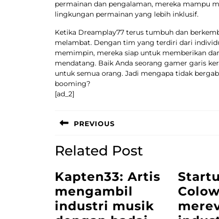
permainan dan pengalaman, mereka mampu men
lingkungan permainan yang lebih inklusif.
Ketika Dreamplay77 terus tumbuh dan berkemb
melambat. Dengan tim yang terdiri dari indivi
memimpin, mereka siap untuk memberikan damp
mendatang. Baik Anda seorang gamer garis ker
untuk semua orang. Jadi mengapa tidak bergab
booming?
[ad_2]
Post
PREVIOUS
navigation
Previous
Related Post
post:
Kapten33: Artis
Startu
mengambil
Colow
industri musik
merev