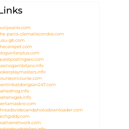
Links
punjwanis.com
the-parcs-clematiscondos.com
jusu-gb.com
an
thecarepet.com
blogwriterplus.com
guestpostingseo.com
n
casinogambitpro.info
pokerplaymasters.info
courseoncourse.com
bantinbatdongsan247.com
bahednog.info
bahenxgek.info
pertamaskre.com
threadsvideoandphotodownloader.com
techgiddy.com
usalivenetwork.com
jackpotrushonline.info