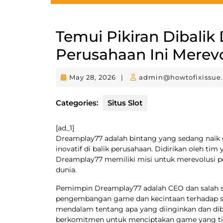
Temui Pikiran Dibali
Perusahaan Ini Merevo
May
May 28, 2026
|
admin@howtofixissue
28,
2026
Categories:
Situs Slot
[ad_1]
Dreamplay77 adalah bintang yang sedang naik d
inovatif di balik perusahaan. Didirikan oleh ti
Dreamplay77 memiliki misi untuk merevolusi 
dunia.
Pemimpin Dreamplay77 adalah CEO dan salah sat
pengembangan game dan kecintaan terhadap s
mendalam tentang apa yang diinginkan dan d
berkomitmen untuk menciptakan game yang t