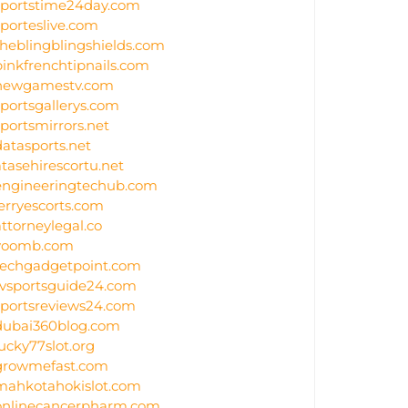
sportstime24day.com
sporteslive.com
theblingblingshields.com
pinkfrenchtipnails.com
newgamestv.com
sportsgallerys.com
sportsmirrors.net
datasports.net
atasehirescortu.net
engineeringtechub.com
jerryescorts.com
attorneylegal.co
voomb.com
techgadgetpoint.com
tvsportsguide24.com
sportsreviews24.com
dubai360blog.com
lucky77slot.org
growmefast.com
mahkotahokislot.com
onlinecancerpharm.com