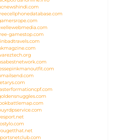
ucnewshindi.com
freecellphonedatabase.com
gamersrope.com
exellewebmedia.com
free-gamestop.com
sinbadtravels.com
ukmagzine.com
wareztech.org
usabestnetwork.com
jessepinkmanoutfit.com
umailsend.com
retarys.com
fasterformationcpf.com
goldensnuggles.com
lookbattlemap.com
buyrdpservice.com
yesport.net
tostylo.com
yougetthat.net
sportsnetclub.com