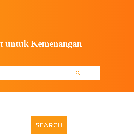
at untuk Kemenangan
SEARCH