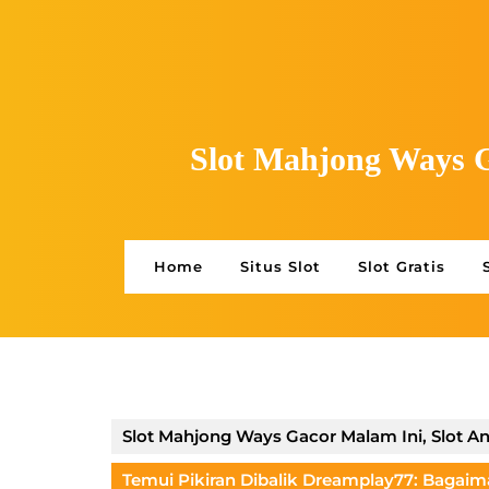
Skip
to
content
Slot Mahjong Ways 
Home
Situs Slot
Slot Gratis
Slot Mahjong Ways Gacor Malam Ini, Slot 
Temui Pikiran Dibalik Dreamplay77: Bagaim