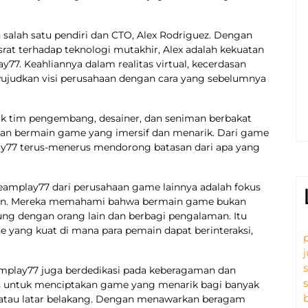
salah satu pendiri dan CTO, Alex Rodriguez. Dengan
srat terhadap teknologi mutakhir, Alex adalah kekuatan
77. Keahliannya dalam realitas virtual, kecerdasan
judkan visi perusahaan dengan cara yang sebelumnya
k tim pengembang, desainer, dan seniman berbakat
man bermain game yang imersif dan menarik. Dari game
mplay77 terus-menerus mendorong batasan dari apa yang
amplay77 dari perusahaan game lainnya adalah fokus
ain. Mereka memahami bahwa bermain game bukan
ng dengan orang lain dan berbagi pengalaman. Itu
yang kuat di mana para pemain dapat berinteraksi,
mplay77 juga berdedikasi pada keberagaman dan
as untuk menciptakan game yang menarik bagi banyak
 atau latar belakang. Dengan menawarkan beragam