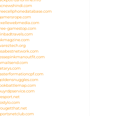
ucnewshindi.com
freecellphonedatabase.com
gamersrope.com
exellewebmedia.com
free-gamestop.com
sinbadtravels.com
ukmagzine.com
wareztech.org
usabestnetwork.com
jessepinkmanoutfit.com
umailsend.com
retarys.com
fasterformationcpf.com
goldensnuggles.com
lookbattlemap.com
buyrdpservice.com
yesport.net
tostylo.com
yougetthat.net
sportsnetclub.com