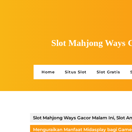
Skip
to
content
Slot Mahjong Ways 
Home
Situs Slot
Slot Gratis
Slot Mahjong Ways Gacor Malam Ini, Slot 
Menguraikan Manfaat Midasplay bagi Gamer