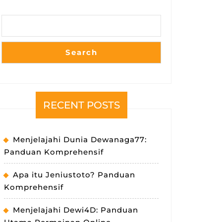
Search
RECENT POSTS
Menjelajahi Dunia Dewanaga77:
Panduan Komprehensif
Apa itu Jeniustoto? Panduan
Komprehensif
Menjelajahi Dewi4D: Panduan