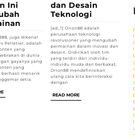
n Ini
dan Desain
Orion88:
ubah
Teknologi
Inside
Menguba
ainan
[ad_1] Orion88 adalah
the
Permaina
perusahaan teknologi
888, juga dikenal
Mind
dalam
revolusioner yang mengubah
x Pelletier, adalah
permainan dalam inovasi dan
of
Inovasi
onten yang
desain. Didirikan oleh tim
ebrakan di dunia
Apel888:
dan
yang terdiri dari individu-
ngan gayanya yang
individu muda dan berbakat,
Bagaimana
Desain
onten yang
Orion88 mendefinisikan
a berhasil menarik
Pembuat
Teknologi
ulang cara kita berinteraksi
ggemar setia.
dengan
Konten
READ
RE
Ini
READ
READ MORE
MORE
MORE
Mengubah
Permainan