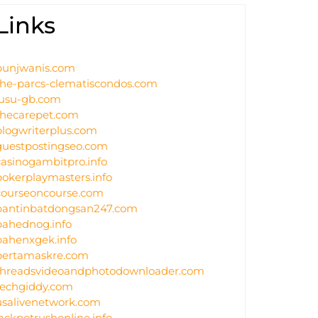
Links
h
punjwanis.com
n
the-parcs-clematiscondos.com
jusu-gb.com
thecarepet.com
blogwriterplus.com
guestpostingseo.com
casinogambitpro.info
pokerplaymasters.info
courseoncourse.com
bantinbatdongsan247.com
bahednog.info
bahenxgek.info
pertamaskre.com
threadsvideoandphotodownloader.com
techgiddy.com
usalivenetwork.com
jackpotrushonline.info