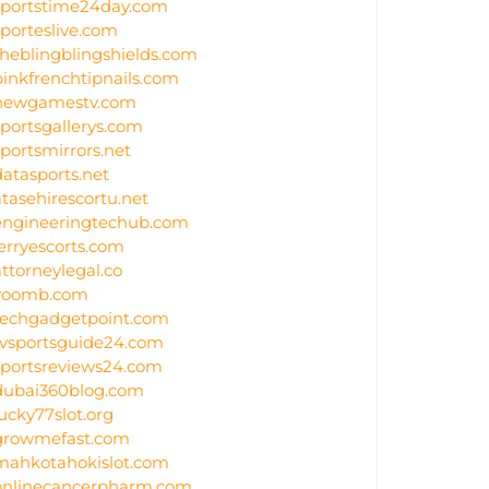
sportstime24day.com
sporteslive.com
theblingblingshields.com
pinkfrenchtipnails.com
newgamestv.com
sportsgallerys.com
sportsmirrors.net
datasports.net
atasehirescortu.net
engineeringtechub.com
jerryescorts.com
attorneylegal.co
voomb.com
techgadgetpoint.com
tvsportsguide24.com
sportsreviews24.com
dubai360blog.com
lucky77slot.org
growmefast.com
mahkotahokislot.com
onlinecancerpharm.com