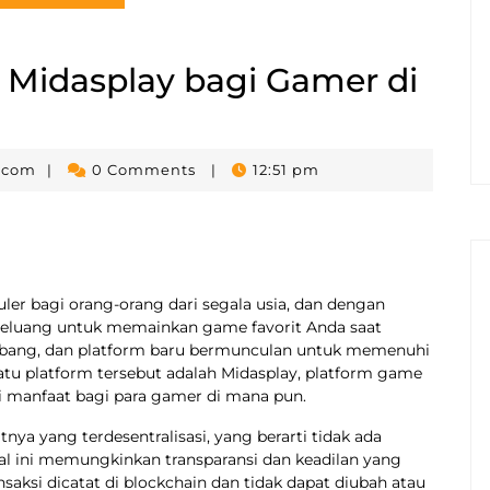
Midasplay bagi Gamer di
admin@howtofixissue.com
.com
|
0 Comments
|
12:51 pm
er bagi orang-orang dari segala usia, dan dengan
 peluang untuk memainkan game favorit Anda saat
mbang, dan platform baru bermunculan untuk memenuhi
atu platform tersebut adalah Midasplay, platform game
 manfaat bagi para gamer di mana pun.
nya yang terdesentralisasi, yang berarti tidak ada
al ini memungkinkan transparansi dan keadilan yang
saksi dicatat di blockchain dan tidak dapat diubah atau