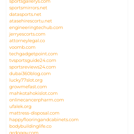
sportsgallerys.com
sportsmirrors.net
datasports.net
atasehirescortu.net
engineeringtechub.com
jerryescorts.com
attorneylegal.co
voomb.com
techgadgetpoint.com
tvsportsguide24.com
sportsreviews24.com
dubai360blog.com
lucky77slot.org
growmefast.com
mahkotahokislot.com
onlinecancerpharm.com
ufalek.org
mattress-disposal.com
happyflooringandcabinets.com
bodybuildinglife.co
qrdoggy.com