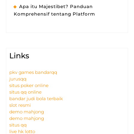
Apa itu Majestibet? Panduan
Komprehensif tentang Platform
Links
pkv games bandarqq
jurusqq
situs poker online
situs qq online
bandar judi bola terbaik
slot resmi
demo mahjong
demo mahjong
situs qq
live hk lotto