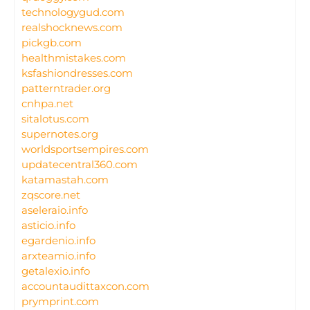
technologygud.com
realshocknews.com
pickgb.com
healthmistakes.com
ksfashiondresses.com
patterntrader.org
cnhpa.net
sitalotus.com
supernotes.org
worldsportsempires.com
updatecentral360.com
katamastah.com
zqscore.net
aseleraio.info
asticio.info
egardenio.info
arxteamio.info
getalexio.info
accountaudittaxcon.com
prymprint.com