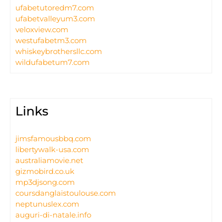
ufabetutoredm7.com
ufabetvalleyum3.com
veloxview.com
westufabetm3.com
whiskeybrothersllc.com
wildufabetum7.com
Links
jimsfamousbbq.com
libertywalk-usa.com
australiamovie.net
gizmobird.co.uk
mp3djsong.com
coursdanglaistoulouse.com
neptunuslex.com
auguri-di-natale.info