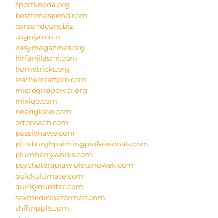
sportkeeda.org
besttimespend.com
careandcure.biz
cogniyo.com
easymagazines.org
hirfanjilasmi.com
hometricks.org
leathercraftpro.com
microgridpower.org
mixiqo.com
needglobe.com
ortocoach.com
passionawe.com
pittsburghpaintingprofessionals.com
plumberryworks.com
psychoterapiawioletanowak.com
quickultimate.com
quirkyquester.com
sexmedicineformen.com
shiftripple.com