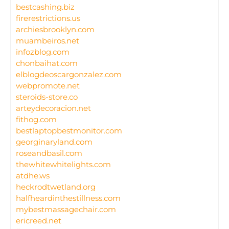
bestcashing.biz
firerestrictions.us
archiesbrooklyn.com
muambeiros.net
infozblog.com
chonbaihat.com
elblogdeoscargonzalez.com
webpromote.net
steroids-store.co
arteydecoracion.net
fithog.com
bestlaptopbestmonitor.com
georginaryland.com
roseandbasil.com
thewhitewhitelights.com
atdhe.ws
heckrodtwetland.org
halfheardinthestillness.com
mybestmassagechair.com
ericreed.net