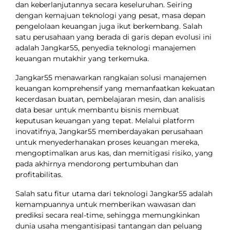
dan keberlanjutannya secara keseluruhan. Seiring
dengan kemajuan teknologi yang pesat, masa depan
pengelolaan keuangan juga ikut berkembang. Salah
satu perusahaan yang berada di garis depan evolusi ini
adalah Jangkar55, penyedia teknologi manajemen
keuangan mutakhir yang terkemuka.
Jangkar55 menawarkan rangkaian solusi manajemen
keuangan komprehensif yang memanfaatkan kekuatan
kecerdasan buatan, pembelajaran mesin, dan analisis
data besar untuk membantu bisnis membuat
keputusan keuangan yang tepat. Melalui platform
inovatifnya, Jangkar55 memberdayakan perusahaan
untuk menyederhanakan proses keuangan mereka,
mengoptimalkan arus kas, dan memitigasi risiko, yang
pada akhirnya mendorong pertumbuhan dan
profitabilitas.
Salah satu fitur utama dari teknologi Jangkar55 adalah
kemampuannya untuk memberikan wawasan dan
prediksi secara real-time, sehingga memungkinkan
dunia usaha mengantisipasi tantangan dan peluang