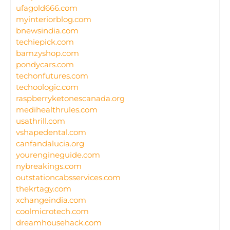
ufagold666.com
myinteriorblog.com
bnewsindia.com
techiepick.com
bamzyshop.com
pondycars.com
techonfutures.com
techoologic.com
raspberryketonescanada.org
medihealthrules.com
usathrill.com
vshapedental.com
canfandalucia.org
yourengineguide.com
nybreakings.com
outstationcabsservices.com
thekrtagy.com
xchangeindia.com
coolmicrotech.com
dreamhousehack.com