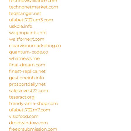
technewsalliance.com
technonetmarket.com
tedstanger.net
ufabett732um3.com
uskola.info
wagonpaints.info
waitfornext.com
clearvisionmarketing.co
quantum-code.co
whatnews.me
final-dream.com
finest-replica.net
gestioneinh.info
prosportdaily.net
salesinvest22.com
teseract.org
trendy-ama-shop.com
ufabett732m7.com
visiofood.com
droidwindow.com
freeprsubmission.com