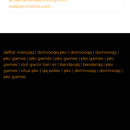
webservicelive.com
daftar menuqq
|
dominoqq pkv
|
dominoqq
|
dominoqq
|
pkv games
|
pkv games
|
pkv games
|
pkv games
|
pkv
games
|
slot gacor hari ini
|
bandarqq
|
bandarqq
|
pkv
games
|
situs pkv
|
qq poker
|
pkv
|
dominoqq
|
dominoqq
|
pkv games