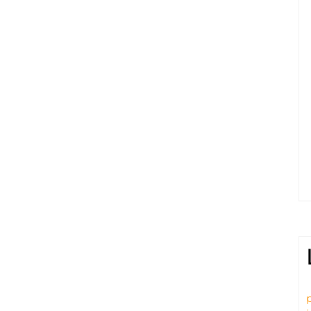
untuk
kebut
duduk
hewan
peliha
Anda