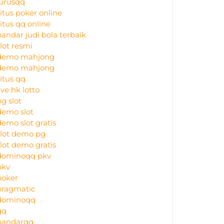
jurusqq
situs poker online
situs qq online
bandar judi bola terbaik
slot resmi
demo mahjong
demo mahjong
situs qq
ive hk lotto
pg slot
demo slot
demo slot gratis
slot demo pg
slot demo gratis
dominoqq pkv
pkv
poker
pragmatic
dominoqq
qq
bandarqq