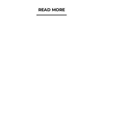
READ
READ MORE
MORE