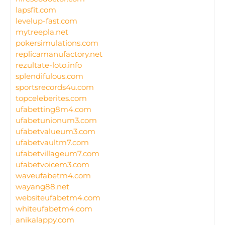
lapsfit.com
levelup-fast.com
mytreepla.net
pokersimulations.com
replicamanufactory.net
rezultate-loto.info
splendifulous.com
sportsrecords4u.com
topceleberites.com
ufabetting8m4.com
ufabetunionum3.com
ufabetvalueum3.com
ufabetvaultm7.com
ufabetvillageum7.com
ufabetvoicem3.com
waveufabetm4.com
wayang88.net
websiteufabetm4.com
whiteufabetm4.com
anikalappy.com