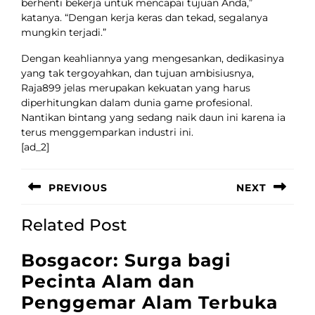
berhenti bekerja untuk mencapai tujuan Anda,”
katanya. “Dengan kerja keras dan tekad, segalanya
mungkin terjadi.”
Dengan keahliannya yang mengesankan, dedikasinya
yang tak tergoyahkan, dan tujuan ambisiusnya,
Raja899 jelas merupakan kekuatan yang harus
diperhitungkan dalam dunia game profesional.
Nantikan bintang yang sedang naik daun ini karena ia
terus menggemparkan industri ini.
[ad_2]
Post
PREVIOUS
NEXT
navigation
Previous
Next
Related Post
post:
post:
Bosgacor: Surga bagi
Pecinta Alam dan
Bos
Penggemar Alam Terbuka