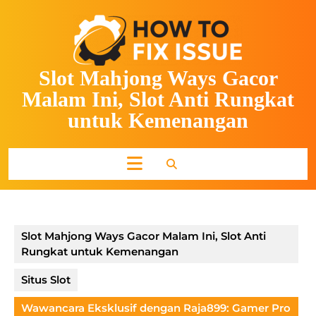
Skip
to
content
Slot Mahjong Ways Gacor
Malam Ini, Slot Anti Rungkat
untuk Kemenangan
Open
Button
Slot Mahjong Ways Gacor Malam Ini, Slot Anti
Rungkat untuk Kemenangan
Situs Slot
Wawancara Eksklusif dengan Raja899: Gamer Pro