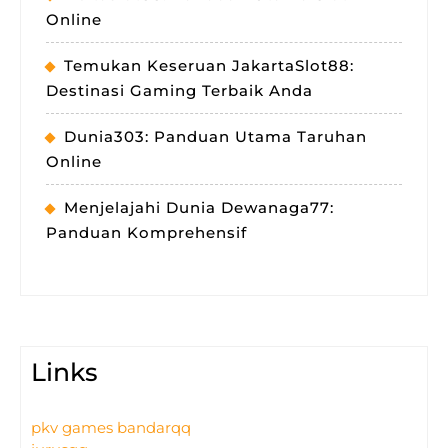
Online
Temukan Keseruan JakartaSlot88:
Destinasi Gaming Terbaik Anda
Dunia303: Panduan Utama Taruhan
Online
Menjelajahi Dunia Dewanaga77:
Panduan Komprehensif
Links
pkv games bandarqq