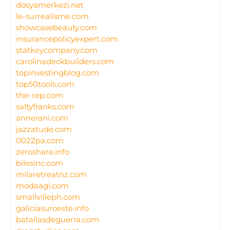
dosyamerkezi.net
le-surrealisme.com
showcasebeauty.com
insurancepolicyexpert.com
statkeycompany.com
carolinadeckbuilders.com
topinvestingblog.com
top50tools.com
the-rep.com
saltyfranks.com
annerani.com
jazzatude.com
0022pa.com
zeroshare.info
bilesinc.com
milaretreatnz.com
modaagi.com
smallvilleph.com
galiciasuroeste.info
batallasdeguerra.com