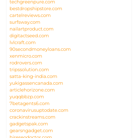
techgreenpure.com
bestdropshipstore.com
cartelreviews.com
surfsway.com
nailartproduct.com
digitactseed.com
lvlcraft.com
90secondmoneyloans.com
xenmicro.com
rodrovers.com
tripssolution.com
satta-king-india.com
yukigassencanada.com
articlehorizone.com
yuqqbbzp.com
7betagents6.com
coronavirusuptodate.com
crackinstreams.com
gadgetspak.com
gearsngadget.com
hireseodoctor.com