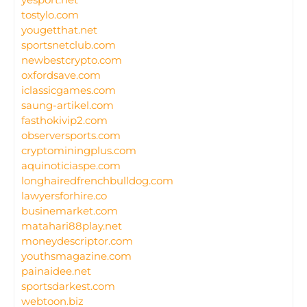
tostylo.com
yougetthat.net
sportsnetclub.com
newbestcrypto.com
oxfordsave.com
iclassicgames.com
saung-artikel.com
fasthokivip2.com
observersports.com
cryptominingplus.com
aquinoticiaspe.com
longhairedfrenchbulldog.com
lawyersforhire.co
businemarket.com
matahari88play.net
moneydescriptor.com
youthsmagazine.com
painaidee.net
sportsdarkest.com
webtoon.biz