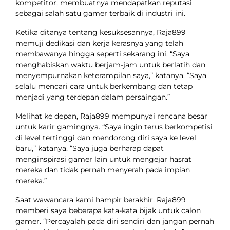
kompetitor, membuatnya mendapatkan reputasi
sebagai salah satu gamer terbaik di industri ini.
Ketika ditanya tentang kesuksesannya, Raja899
memuji dedikasi dan kerja kerasnya yang telah
membawanya hingga seperti sekarang ini. “Saya
menghabiskan waktu berjam-jam untuk berlatih dan
menyempurnakan keterampilan saya,” katanya. “Saya
selalu mencari cara untuk berkembang dan tetap
menjadi yang terdepan dalam persaingan.”
Melihat ke depan, Raja899 mempunyai rencana besar
untuk karir gamingnya. “Saya ingin terus berkompetisi
di level tertinggi dan mendorong diri saya ke level
baru,” katanya. “Saya juga berharap dapat
menginspirasi gamer lain untuk mengejar hasrat
mereka dan tidak pernah menyerah pada impian
mereka.”
Saat wawancara kami hampir berakhir, Raja899
memberi saya beberapa kata-kata bijak untuk calon
gamer. “Percayalah pada diri sendiri dan jangan pernah