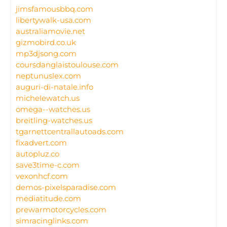
jimsfamousbbq.com
libertywalk-usa.com
australiamovie.net
gizmobird.co.uk
mp3djsong.com
coursdanglaistoulouse.com
neptunuslex.com
auguri-di-natale.info
michelewatch.us
omega--watches.us
breitling-watches.us
tgarnettcentrallautoads.com
fixadvert.com
autopluz.co
save3time-c.com
vexonhcf.com
demos-pixelsparadise.com
mediatitude.com
prewarmotorcycles.com
simracinglinks.com