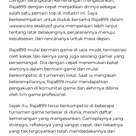
Dengan serangkaian kemenangan mengesankan,
Raja899 dengan cepat menjadikan dirinya sebagai
salah satu pemain top di industri ini. Saya
berkesempatan untuk duduk bersama Raja899 dalam
wawancara eksklusif guna mempelajari lebih lanjut
tentang latar belakangnya, perjalanannya menuju
kesuksesan, dan rencananya untuk masa depan.
Raja899 mulai bermain game di usia muda, terinspirasi
oleh kakak laki-lakinya yang juga seorang gamer yang
bersemangat. Dia dengan cepat menemukan bakat
alaminya dalam bermain game dan mulai
berkompetisi di turnamen lokal. Saat ia mengasah
keterampilannya, Raja899 mulai mendapatkan
pengakuan di komunitas game dan akhirnya dibina
oleh tim game profesional.
Sejak itu, Raja899 terus berkompetisi di beberapa
turnamen game terbesar di dunia, meraih daftar
kemenangan yang mengesankan. Gameplaynya yang
strategis, refleksnya yang sangat cepat, dan tekadnya
yang tak tergoyahkan telah membedakannya dari