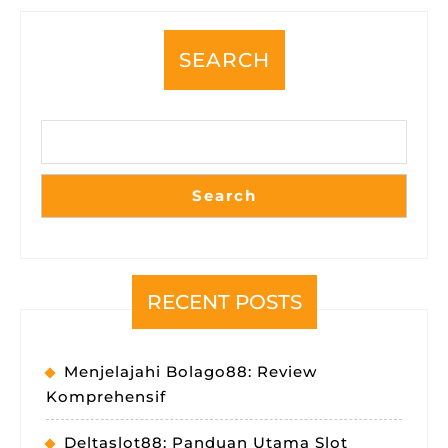
SEARCH
Search
RECENT POSTS
Menjelajahi Bolago88: Review
Komprehensif
Deltaslot88: Panduan Utama Slot