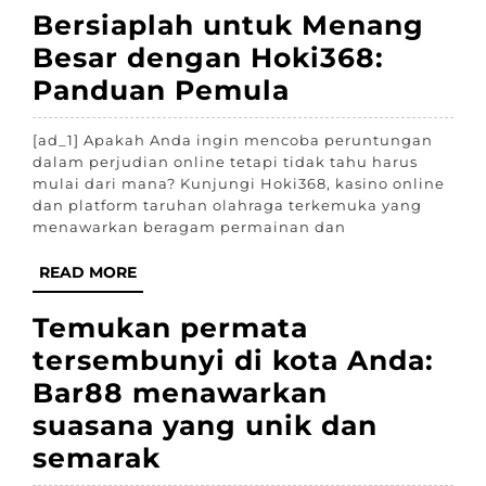
Bersiaplah untuk Menang
Besar dengan Hoki368:
Bersiaplah
Panduan Pemula
untuk
[ad_1] Apakah Anda ingin mencoba peruntungan
Menang
dalam perjudian online tetapi tidak tahu harus
Besar
mulai dari mana? Kunjungi Hoki368, kasino online
dan platform taruhan olahraga terkemuka yang
dengan
menawarkan beragam permainan dan
Hoki368:
READ
READ MORE
Panduan
MORE
Pemula
Temukan permata
tersembunyi di kota Anda:
Bar88 menawarkan
suasana yang unik dan
Temukan
semarak