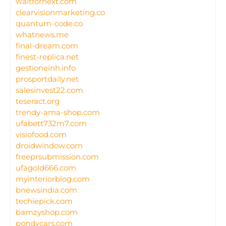
waitfornext.com
clearvisionmarketing.co
quantum-code.co
whatnews.me
final-dream.com
finest-replica.net
gestioneinh.info
prosportdaily.net
salesinvest22.com
teseract.org
trendy-ama-shop.com
ufabett732m7.com
visiofood.com
droidwindow.com
freeprsubmission.com
ufagold666.com
myinteriorblog.com
bnewsindia.com
techiepick.com
bamzyshop.com
pondycars.com