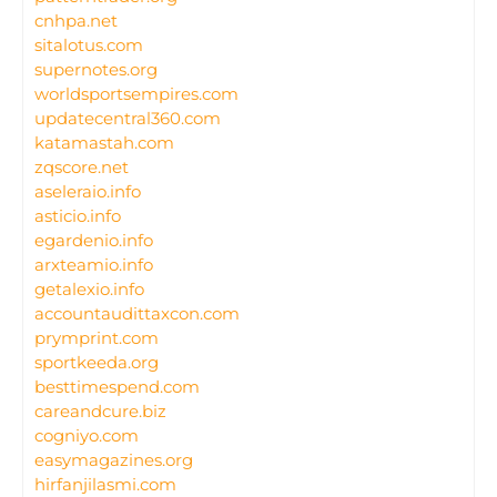
cnhpa.net
sitalotus.com
supernotes.org
worldsportsempires.com
updatecentral360.com
katamastah.com
zqscore.net
aseleraio.info
asticio.info
egardenio.info
arxteamio.info
getalexio.info
accountaudittaxcon.com
prymprint.com
sportkeeda.org
besttimespend.com
careandcure.biz
cogniyo.com
easymagazines.org
hirfanjilasmi.com