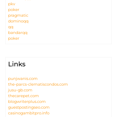
pkv
poker
pragmatic
dominoqq
qq
bandarqq
poker
Links
punjwanis.com
the-parcs-clematiscondos.com
jusu-gb.com
thecarepet.com
blogwriterplus.com
guestpostingseo.com
casinogambitpro.info