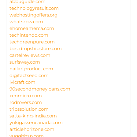
abbuguide.com
technologyresult.com
webhostingoffers.org
whatszow.com
ehomeamerca.com
techintendo.com
techgreenpure.com
bestdropshipstore.com
cartelreviews.com
surfsway.com
nailartproduct.com
digitactseed.com
lvlcraft.com
90secondmoneyloans.com
xenmicro.com
rodrovers.com
tripssolution.com
satta-king-india.com
yukigassencanada.com
articlehorizone.com
yuqqbbzp.com