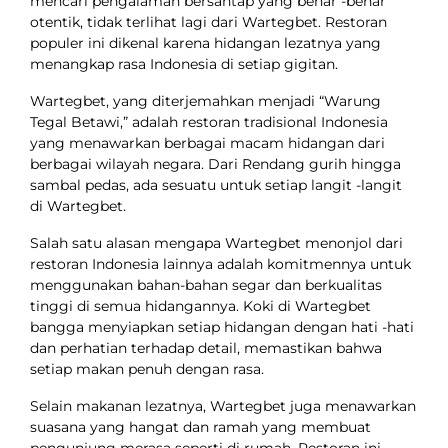
mencari pengalaman bersantap yang benar -benar
otentik, tidak terlihat lagi dari Wartegbet. Restoran
populer ini dikenal karena hidangan lezatnya yang
menangkap rasa Indonesia di setiap gigitan.
Wartegbet, yang diterjemahkan menjadi “Warung
Tegal Betawi,” adalah restoran tradisional Indonesia
yang menawarkan berbagai macam hidangan dari
berbagai wilayah negara. Dari Rendang gurih hingga
sambal pedas, ada sesuatu untuk setiap langit -langit
di Wartegbet.
Salah satu alasan mengapa Wartegbet menonjol dari
restoran Indonesia lainnya adalah komitmennya untuk
menggunakan bahan-bahan segar dan berkualitas
tinggi di semua hidangannya. Koki di Wartegbet
bangga menyiapkan setiap hidangan dengan hati -hati
dan perhatian terhadap detail, memastikan bahwa
setiap makan penuh dengan rasa.
Selain makanan lezatnya, Wartegbet juga menawarkan
suasana yang hangat dan ramah yang membuat
pengunjung merasa seperti di rumah. Restoran ini