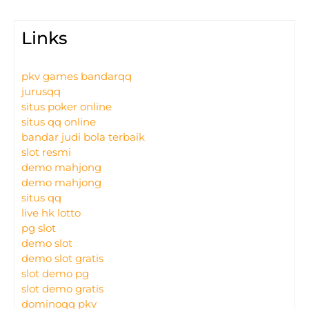
Links
pkv games bandarqq
jurusqq
situs poker online
situs qq online
bandar judi bola terbaik
slot resmi
demo mahjong
demo mahjong
situs qq
live hk lotto
pg slot
demo slot
demo slot gratis
slot demo pg
slot demo gratis
dominoqq pkv