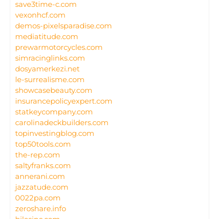
save3time-c.com
vexonhcf.com
demos-pixelsparadise.com
mediatitude.com
prewarmotorcycles.com
simracinglinks.com
dosyamerkezi.net
le-surrealisme.com
showcasebeauty.com
insurancepolicyexpert.com
statkeycompany.com
carolinadeckbuilders.com
topinvestingblog.com
top50tools.com
the-rep.com
saltyfranks.com
annerani.com
jazzatude.com
0022pa.com
zeroshare.info