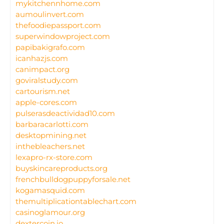
mykitchennhome.com
aumoulinvert.com
thefoodiepassport.com
superwindowproject.com
papibakigrafo.com
icanhazjs.com
canimpact.org
goviralstudy.com
cartourism.net
apple-cores.com
pulserasdeactividad10.com
barbaracarlotti.com
desktopmining.net
inthebleachers.net
lexapro-rx-store.com
buyskincareproducts.org
frenchbulldogpuppyforsale.net
kogamasquid.com
themultiplicationtablechart.com
casinoglamour.org
dextercoin.io