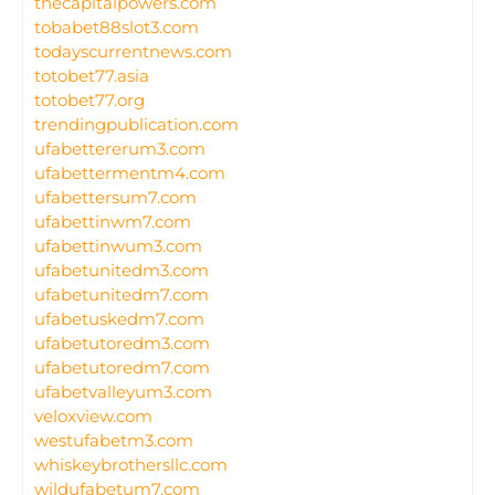
thecapitalpowers.com
tobabet88slot3.com
todayscurrentnews.com
totobet77.asia
totobet77.org
trendingpublication.com
ufabettererum3.com
ufabettermentm4.com
ufabettersum7.com
ufabettinwm7.com
ufabettinwum3.com
ufabetunitedm3.com
ufabetunitedm7.com
ufabetuskedm7.com
ufabetutoredm3.com
ufabetutoredm7.com
ufabetvalleyum3.com
veloxview.com
westufabetm3.com
whiskeybrothersllc.com
wildufabetum7.com