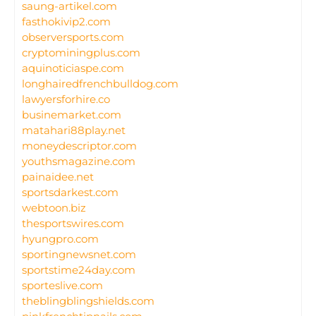
saung-artikel.com
fasthokivip2.com
observersports.com
cryptominingplus.com
aquinoticiaspe.com
longhairedfrenchbulldog.com
lawyersforhire.co
businemarket.com
matahari88play.net
moneydescriptor.com
youthsmagazine.com
painaidee.net
sportsdarkest.com
webtoon.biz
thesportswires.com
hyungpro.com
sportingnewsnet.com
sportstime24day.com
sporteslive.com
theblingblingshields.com