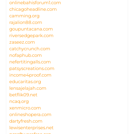
onlinebahisforum1.com
chicagoheadline.com
camming.org
rajalion88.com
goupuntacana.com
riversedgepark.com
zaseez.com
catchycrunch.com
nofaphub.com
nefertitingalls.com
patsyscreations.com
income4proof.com
educaritas.org
lensajelajah.com
betflik09.net
ncaq.org
xenmicro.com
onlineshopera.com
dartyfresh.com
lewisenterprises.net