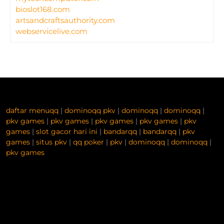
bioslot168.com
artsandcraftsauthority.com
webservicelive.com
daftar menuqq
|
dominoqq pkv
|
dominoqq
|
dominoqq
|
pkv games
|
pkv games
|
pkv games
|
pkv games
|
pkv
games
|
slot gacor hari ini
|
bandarqq
|
bandarqq
|
pkv
games
|
situs pkv
|
qq poker
|
pkv
|
dominoqq
|
dominoqq
|
pkv games