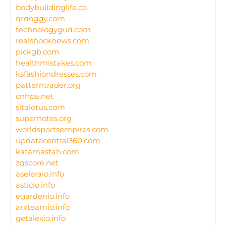
bodybuildinglife.co
qrdoggy.com
technologygud.com
realshocknews.com
pickgb.com
healthmistakes.com
ksfashiondresses.com
patterntrader.org
cnhpa.net
sitalotus.com
supernotes.org
worldsportsempires.com
updatecentral360.com
katamastah.com
zqscore.net
aseleraio.info
asticio.info
egardenio.info
arxteamio.info
getalexio.info