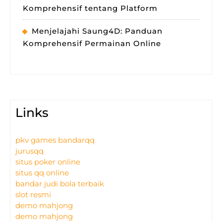
Komprehensif tentang Platform
Menjelajahi Saung4D: Panduan
Komprehensif Permainan Online
Links
pkv games bandarqq
jurusqq
situs poker online
situs qq online
bandar judi bola terbaik
slot resmi
demo mahjong
demo mahjong