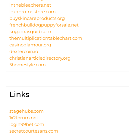
inthebleachers.net
lexapro-rx-store.com
buyskincareproducts.org
frenchbulldogpuppyforsale.net
kogamasquid.com
themultiplicationtablechart.com
casinoglamour.org
dextercoin.io
christianarticledirectory.org
5homestyle.com
Links
stagehubs.com
1x2forum.net
login99bet.com
secretcourtesans.com