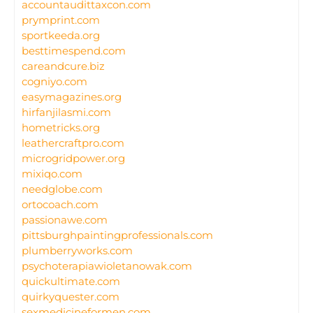
accountaudittaxcon.com
prymprint.com
sportkeeda.org
besttimespend.com
careandcure.biz
cogniyo.com
easymagazines.org
hirfanjilasmi.com
hometricks.org
leathercraftpro.com
microgridpower.org
mixiqo.com
needglobe.com
ortocoach.com
passionawe.com
pittsburghpaintingprofessionals.com
plumberryworks.com
psychoterapiawioletanowak.com
quickultimate.com
quirkyquester.com
sexmedicineformen.com