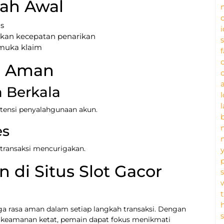
ah Awal
as
rkan kecepatan penarikan
muka klaim
p Aman
a Berkala
ensi penyalahgunaan akun.
es
 transaksi mencurigakan.
di Situs Slot Gacor
ga rasa aman dalam setiap langkah transaksi. Dengan
l keamanan ketat, pemain dapat fokus menikmati