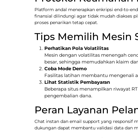
Platform andal menerapkan enkripsi end-to-end 
finansial dilindungi agar tidak mudah diakses 
proses penarikan tetap cepat.
Tips Memilih Mesin 
Perhatikan Pola Volatilitas
Mesin dengan volatilitas menengah ce
besar, sehingga memudahkan klaim dan
Coba Mode Demo
Fasilitas latihan membantu mengenali 
Lihat Statistik Pembayaran
Beberapa situs menampilkan riwayat RT
pengembalian dana.
Peran Layanan Pela
Chat instan dan email support yang responsif m
dukungan dapat membantu validasi data dan me