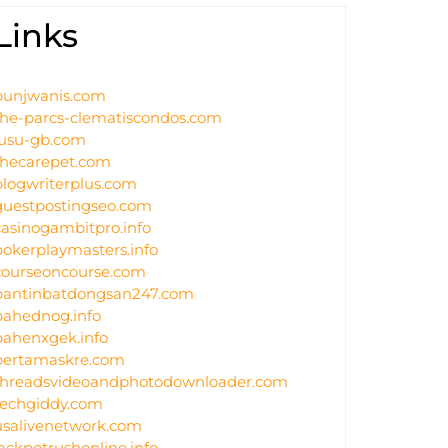
Links
punjwanis.com
the-parcs-clematiscondos.com
jusu-gb.com
thecarepet.com
blogwriterplus.com
guestpostingseo.com
casinogambitpro.info
pokerplaymasters.info
courseoncourse.com
bantinbatdongsan247.com
bahednog.info
bahenxgek.info
pertamaskre.com
threadsvideoandphotodownloader.com
techgiddy.com
usalivenetwork.com
jackpotrushonline.info