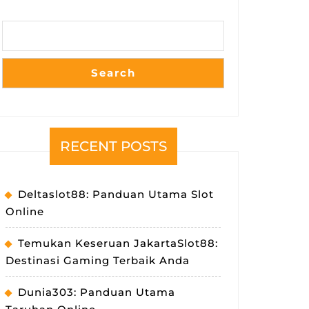
Search
RECENT POSTS
Deltaslot88: Panduan Utama Slot
Online
Temukan Keseruan JakartaSlot88:
Destinasi Gaming Terbaik Anda
Dunia303: Panduan Utama