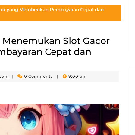
acor yang Memberikan Pembayaran Cepat dan
 – Menemukan Slot Gacor
mbayaran Cepat dan
admin@howtofixissue.com
.com
|
0 Comments
|
9:00 am