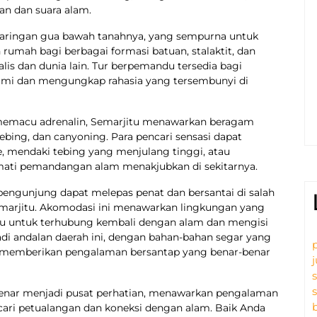
an dan suara alam.
 jaringan gua bawah tanahnya, yang sempurna untuk
 rumah bagi berbagai formasi batuan, stalaktit, dan
lis dan dunia lain. Tur berpemandu tersedia bagi
umi dan mengungkap rahasia yang tersembunyi di
memacu adrenalin, Semarjitu menawarkan beragam
tebing, dan canyoning. Para pencari sensasi dapat
e, mendaki tebing yang menjulang tinggi, atau
mati pemandangan alam menakjubkan di sekitarnya.
 pengunjung dapat melepas penat dan bersantai di salah
marjitu. Akomodasi ini menawarkan lingkungan yang
u untuk terhubung kembali dengan alam dan mengisi
di andalan daerah ini, dengan bahan-bahan segar yang
a, memberikan pengalaman bersantap yang benar-benar
benar menjadi pusat perhatian, menawarkan pengalaman
cari petualangan dan koneksi dengan alam. Baik Anda