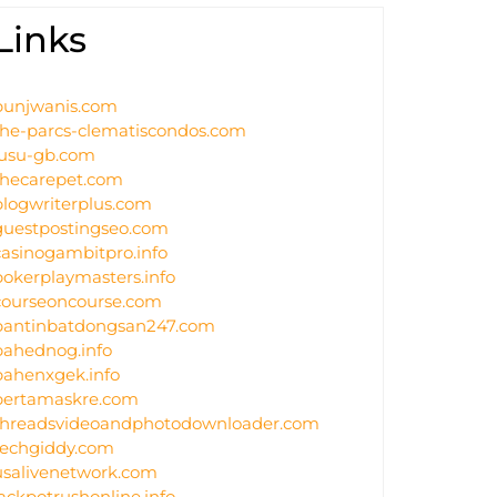
Links
punjwanis.com
the-parcs-clematiscondos.com
jusu-gb.com
thecarepet.com
blogwriterplus.com
guestpostingseo.com
casinogambitpro.info
pokerplaymasters.info
courseoncourse.com
bantinbatdongsan247.com
bahednog.info
bahenxgek.info
pertamaskre.com
threadsvideoandphotodownloader.com
techgiddy.com
usalivenetwork.com
jackpotrushonline.info