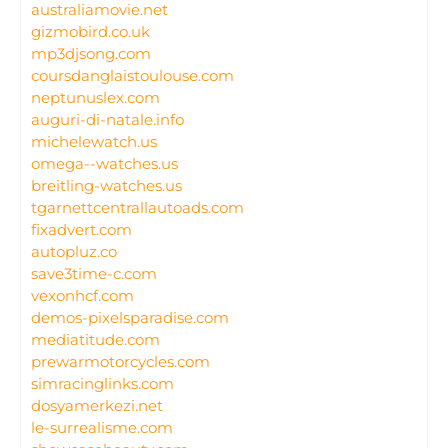
australiamovie.net
gizmobird.co.uk
mp3djsong.com
coursdanglaistoulouse.com
neptunuslex.com
auguri-di-natale.info
michelewatch.us
omega--watches.us
breitling-watches.us
tgarnettcentrallautoads.com
fixadvert.com
autopluz.co
save3time-c.com
vexonhcf.com
demos-pixelsparadise.com
mediatitude.com
prewarmotorcycles.com
simracinglinks.com
dosyamerkezi.net
le-surrealisme.com