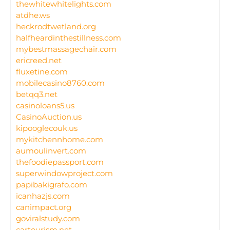
thewhitewhitelights.com
atdhe.ws
heckrodtwetland.org
halfheardinthestillness.com
mybestmassagechair.com
ericreed.net
fluxetine.com
mobilecasino8760.com
betqq3.net
casinoloans5.us
CasinoAuction.us
kipooglecouk.us
mykitchennhome.com
aumoulinvert.com
thefoodiepassport.com
superwindowproject.com
papibakigrafo.com
icanhazjs.com
canimpact.org
goviralstudy.com
cartourism.net