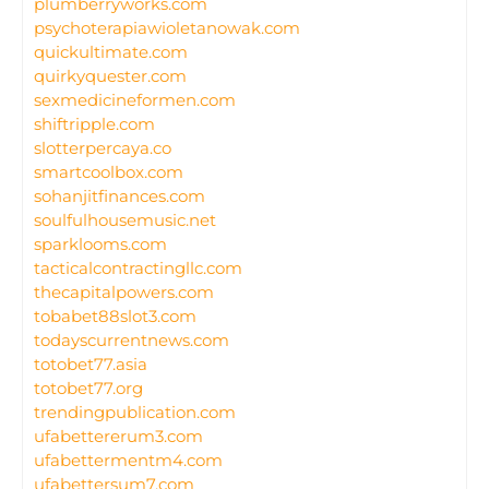
plumberryworks.com
psychoterapiawioletanowak.com
quickultimate.com
quirkyquester.com
sexmedicineformen.com
shiftripple.com
slotterpercaya.co
smartcoolbox.com
sohanjitfinances.com
soulfulhousemusic.net
sparklooms.com
tacticalcontractingllc.com
thecapitalpowers.com
tobabet88slot3.com
todayscurrentnews.com
totobet77.asia
totobet77.org
trendingpublication.com
ufabettererum3.com
ufabettermentm4.com
ufabettersum7.com