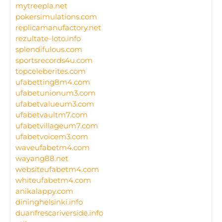
mytreepla.net
pokersimulations.com
replicamanufactory.net
rezultate-loto.info
splendifulous.com
sportsrecords4u.com
topceleberites.com
ufabetting8m4.com
ufabetunionum3.com
ufabetvalueum3.com
ufabetvaultm7.com
ufabetvillageum7.com
ufabetvoicem3.com
waveufabetm4.com
wayang88.net
websiteufabetm4.com
whiteufabetm4.com
anikalappy.com
dininghelsinki.info
duanfrescariverside.info