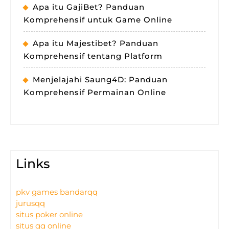
Apa itu GajiBet? Panduan
Komprehensif untuk Game Online
Apa itu Majestibet? Panduan
Komprehensif tentang Platform
Menjelajahi Saung4D: Panduan
Komprehensif Permainan Online
Links
pkv games bandarqq
jurusqq
situs poker online
situs qq online