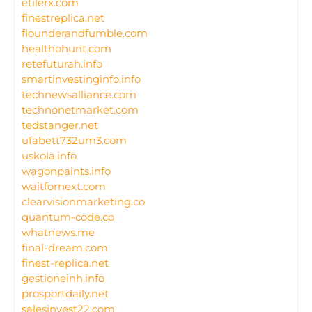
etilerx.com
finestreplica.net
flounderandfumble.com
healthohunt.com
retefuturah.info
smartinvestinginfo.info
technewsalliance.com
technonetmarket.com
tedstanger.net
ufabett732um3.com
uskola.info
wagonpaints.info
waitfornext.com
clearvisionmarketing.co
quantum-code.co
whatnews.me
final-dream.com
finest-replica.net
gestioneinh.info
prosportdaily.net
salesinvest22.com