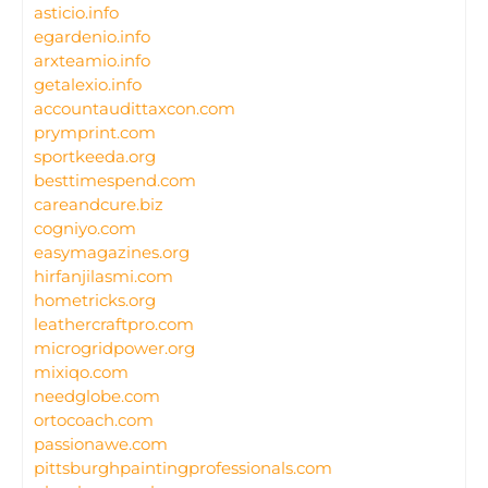
asticio.info
egardenio.info
arxteamio.info
getalexio.info
accountaudittaxcon.com
prymprint.com
sportkeeda.org
besttimespend.com
careandcure.biz
cogniyo.com
easymagazines.org
hirfanjilasmi.com
hometricks.org
leathercraftpro.com
microgridpower.org
mixiqo.com
needglobe.com
ortocoach.com
passionawe.com
pittsburghpaintingprofessionals.com