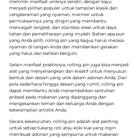
memiliki manfaat uniknya sendiri, dengan kayu
menjadi pilihan populer untuk tampilan klasik dan
cengkeraman yang nyaman, marmer untuk
permukaannya yang dingin yang membantu
mencegah lengket, dan stainless steel untuk daya
tahan dan pemeliharaan yang mudah. Bahan apa pun
yang Anda pilih, rolling pin yang bagus harus merasa
nyaman di tangan Anda dan memberikan gerakan
yang halus dan bahkan bergulir.
Selain manfaat praktisnya, rolling pin juga bisa menjadi
alat yang menyenangkan dan kreatif untuk menyusun
bentuk dan desain yang unik dalam adonan Anda. Dari
pola sederhana hingga desain yang rumit, rolling pin
dapat membantu Anda menambahkan sentuhan
pribadi pada makanan yang dipanggang dan
mengesankan teman dan keluarga Anda dengan
keterampilan artistik Anda.
Secara keseluruhan, rolling pin adalah alat penting
untuk setiap tukang roti atau koki kue yang ingin
membuat adonan yang sempurna untuk makanan