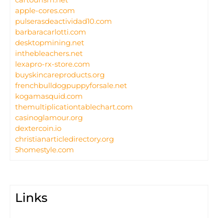
apple-cores.com
pulserasdeactividad10.com
barbaracarlotti.com
desktopmining.net
inthebleachers.net
lexapro-rx-store.com
buyskincareproducts.org
frenchbulldogpuppyforsale.net
kogamasquid.com
themultiplicationtablechart.com
casinoglamour.org
dextercoin.io
christianarticledirectory.org
5homestyle.com
Links