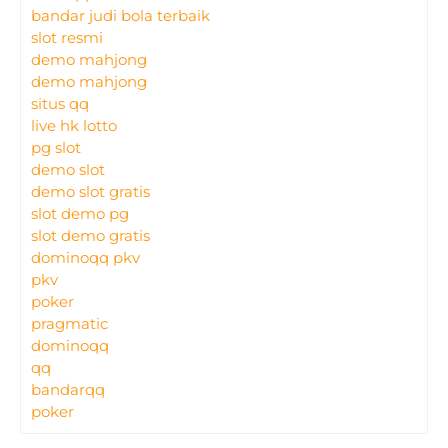
bandar judi bola terbaik
slot resmi
demo mahjong
demo mahjong
situs qq
live hk lotto
pg slot
demo slot
demo slot gratis
slot demo pg
slot demo gratis
dominoqq pkv
pkv
poker
pragmatic
dominoqq
qq
bandarqq
poker