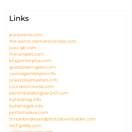
Links
punjwanis.com
the-parcs-clematiscondos.com
jusu-gb.com
thecarepet.com
blogwriterplus.com
guestpostingseo.com
casinogambitpro.info
pokerplaymasters.info
courseoncourse.com
bantinbatdongsan247.com
bahednog.info
bahenxgek.info
pertamaskre.com
threadsvideoandphotodownloader.com
techgiddy.com
usalivenetwork.com