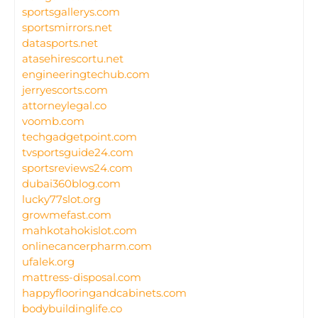
sportsgallerys.com
sportsmirrors.net
datasports.net
atasehirescortu.net
engineeringtechub.com
jerryescorts.com
attorneylegal.co
voomb.com
techgadgetpoint.com
tvsportsguide24.com
sportsreviews24.com
dubai360blog.com
lucky77slot.org
growmefast.com
mahkotahokislot.com
onlinecancerpharm.com
ufalek.org
mattress-disposal.com
happyflooringandcabinets.com
bodybuildinglife.co