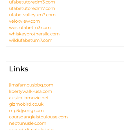
ufabetutoredm3.com
ufabetutoredm7.com
ufabetvalleyum3.com
veloxview.com
westufabetm3.com
whiskeybrothersllc.com
wildufabetum7.com
Links
jimsfamousbbq.com
libertywalk-usa.com
australiamovie.net
gizmobird.co.uk
mp3djsong.com
coursdanglaistoulouse.com
neptunuslex.com
auguri-di-natale.info