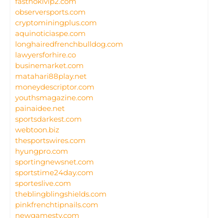
fasthokivip2.com
observersports.com
cryptominingplus.com
aquinoticiaspe.com
longhairedfrenchbulldog.com
lawyersforhire.co
businemarket.com
matahari88play.net
moneydescriptor.com
youthsmagazine.com
painaidee.net
sportsdarkest.com
webtoon.biz
thesportswires.com
hyungpro.com
sportingnewsnet.com
sportstime24day.com
sporteslive.com
theblingblingshields.com
pinkfrenchtipnails.com
newgamestv.com