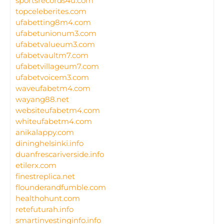
sportsrecords4u.com
topceleberites.com
ufabetting8m4.com
ufabetunionum3.com
ufabetvalueum3.com
ufabetvaultm7.com
ufabetvillageum7.com
ufabetvoicem3.com
waveufabetm4.com
wayang88.net
websiteufabetm4.com
whiteufabetm4.com
anikalappy.com
dininghelsinki.info
duanfrescariverside.info
etilerx.com
finestreplica.net
flounderandfumble.com
healthohunt.com
retefuturah.info
smartinvestinginfo.info