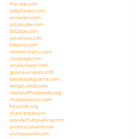
the-rep.com
saltyfranks.com
annerani.com
jazzatude.com
0022pa.com
zeroshare.info
bilesinc.com
milaretreatnz.com
modaagi.com
smallvilleph.com
galiciasuroeste.info
batallasdeguerra.com
dregstudios.com
neatstuffhelpskids.org
moraessoccer.com
forochile.org
chart-track.com
wonderfultraveling.com
promocioname.net
wimaxworld.com