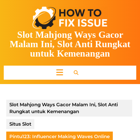
Skip
to
content
Slot Mahjong Ways Gacor
Malam Ini, Slot Anti Rungkat
untuk Kemenangan
Open
Button
Slot Mahjong Ways Gacor Malam Ini, Slot Anti
Rungkat untuk Kemenangan
Situs Slot
Pintu123: Influencer Making Waves Online