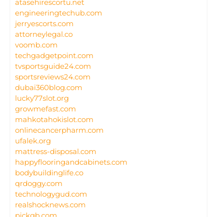
atasehirescortu.net
engineeringtechub.com
jerryescorts.com
attorneylegal.co
voomb.com
techgadgetpoint.com
tvsportsguide24.com
sportsreviews24.com
dubai360blog.com
lucky77slot.org
growmefast.com
mahkotahokislot.com
onlinecancerpharm.com
ufalek.org
mattress-disposal.com
happyflooringandcabinets.com
bodybuildinglife.co
qrdoggy.com
technologygud.com
realshocknews.com
pickgb.com