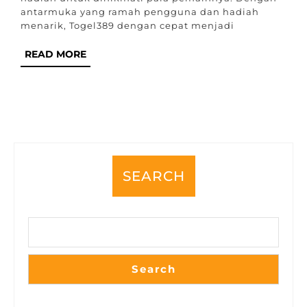
Dekat
antarmuka yang ramah pengguna dan hadiah
Permain
menarik, Togel389 dengan cepat menjadi
dan
READ
READ MORE
Hadiah
MORE
Togel
Terbaik
SEARCH
Search