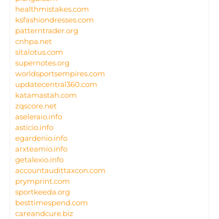
healthmistakes.com
ksfashiondresses.com
patterntrader.org
cnhpa.net
sitalotus.com
supernotes.org
worldsportsempires.com
updatecentral360.com
katamastah.com
zqscore.net
aseleraio.info
asticio.info
egardenio.info
arxteamio.info
getalexio.info
accountaudittaxcon.com
prymprint.com
sportkeeda.org
besttimespend.com
careandcure.biz