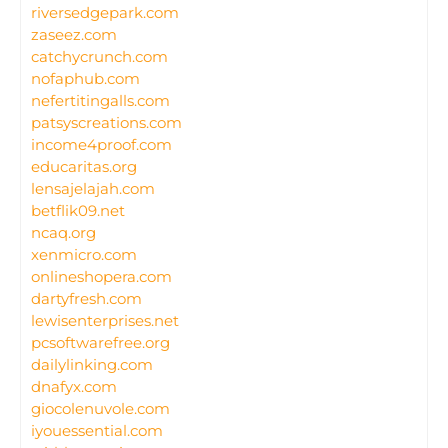
riversedgepark.com
zaseez.com
catchycrunch.com
nofaphub.com
nefertitingalls.com
patsyscreations.com
income4proof.com
educaritas.org
lensajelajah.com
betflik09.net
ncaq.org
xenmicro.com
onlineshopera.com
dartyfresh.com
lewisenterprises.net
pcsoftwarefree.org
dailylinking.com
dnafyx.com
giocolenuvole.com
iyouessential.com