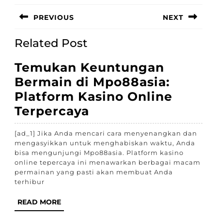
Post
PREVIOUS
NEXT
navigation
Previous
Next
Related Post
post:
post:
Temukan Keuntungan
Bermain di Mpo88asia:
Platform Kasino Online
Temukan
Terpercaya
Keuntungan
[ad_1] Jika Anda mencari cara menyenangkan dan
Bermain
mengasyikkan untuk menghabiskan waktu, Anda
di
bisa mengunjungi Mpo88asia. Platform kasino
online tepercaya ini menawarkan berbagai macam
Mpo88asia:
permainan yang pasti akan membuat Anda
Platform
terhibur
Kasino
READ
READ MORE
Online
MORE