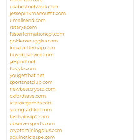
usabestnetwork.com
jessepinkmanoutfit.com
umailsend.com
retarys.com
fasterformationcpf.com
goldensnuggles.com
lookbattlemap.com
buyrdpservice.com
yesport.net
tostylo.com
yougetthat.net
sportsnetclub.com
newbestcrypto.com
oxfordsave.com
iclassicgames.com
saung-artikel.com
fasthokivip2.com
observersports.com
cryptominingplus.com
aquinoticiaspe.com