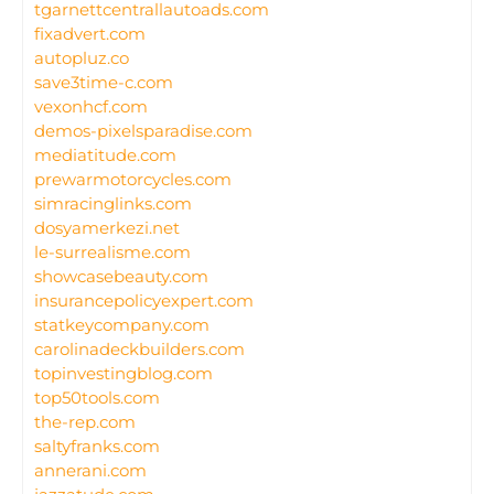
tgarnettcentrallautoads.com
fixadvert.com
autopluz.co
save3time-c.com
vexonhcf.com
demos-pixelsparadise.com
mediatitude.com
prewarmotorcycles.com
simracinglinks.com
dosyamerkezi.net
le-surrealisme.com
showcasebeauty.com
insurancepolicyexpert.com
statkeycompany.com
carolinadeckbuilders.com
topinvestingblog.com
top50tools.com
the-rep.com
saltyfranks.com
annerani.com