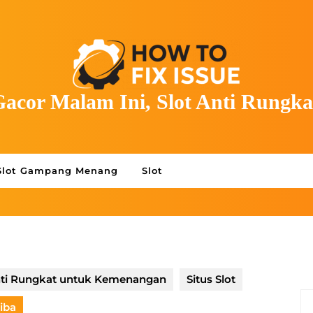
Gacor Malam Ini, Slot Anti Rungk
Slot Gampang Menang
Slot
Anti Rungkat untuk Kemenangan
Situs Slot
iba