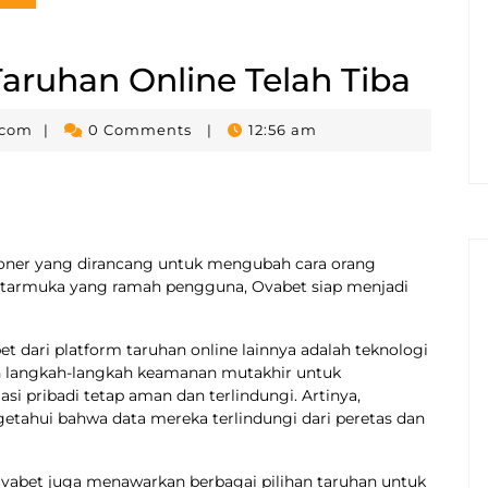
aruhan Online Telah Tiba
admin@howtofixissue.com
.com
|
0 Comments
|
12:56 am
sioner yang dirancang untuk mengubah cara orang
n antarmuka yang ramah pengguna, Ovabet siap menjadi
 dari platform taruhan online lainnya adalah teknologi
n langkah-langkah keamanan mutakhir untuk
i pribadi tetap aman dan terlindungi. Artinya,
tahui bahwa data mereka terlindungi dari peretas dan
Ovabet juga menawarkan berbagai pilihan taruhan untuk