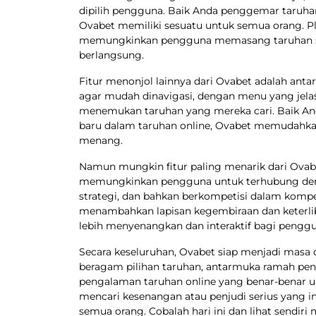
dipilih pengguna. Baik Anda penggemar taruhan 
Ovabet memiliki sesuatu untuk semua orang. P
memungkinkan pengguna memasang taruhan sec
berlangsung.
Fitur menonjol lainnya dari Ovabet adalah ant
agar mudah dinavigasi, dengan menu yang jel
menemukan taruhan yang mereka cari. Baik An
baru dalam taruhan online, Ovabet memudahka
menang.
Namun mungkin fitur paling menarik dari Ovabet
memungkinkan pengguna untuk terhubung denga
strategi, dan bahkan berkompetisi dalam kompet
menambahkan lapisan kegembiraan dan keterli
lebih menyenangkan dan interaktif bagi penggu
Secara keseluruhan, Ovabet siap menjadi masa 
beragam pilihan taruhan, antarmuka ramah pen
pengalaman taruhan online yang benar-benar un
mencari kesenangan atau penjudi serius yang i
semua orang. Cobalah hari ini dan lihat sendir