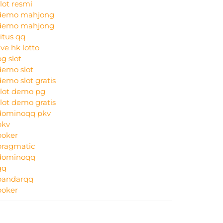
slot resmi
demo mahjong
demo mahjong
situs qq
ive hk lotto
pg slot
demo slot
demo slot gratis
slot demo pg
slot demo gratis
dominoqq pkv
pkv
poker
pragmatic
ui
dominoqq
odi69:
qq
tang
bandarqq
poker
ustri
ik