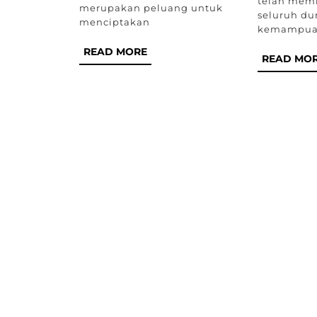
Changer
telah memi
merupakan peluang untuk
seluruh d
di
menciptakan
kemampuan
Pasar
READ
READ MORE
READ MO
Digital
MORE