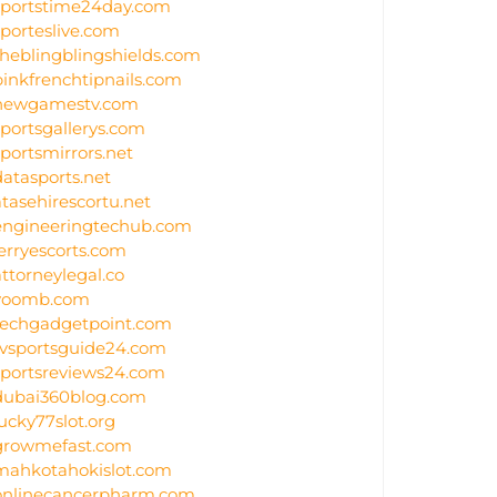
sportstime24day.com
sporteslive.com
theblingblingshields.com
pinkfrenchtipnails.com
newgamestv.com
sportsgallerys.com
sportsmirrors.net
datasports.net
atasehirescortu.net
engineeringtechub.com
jerryescorts.com
attorneylegal.co
voomb.com
techgadgetpoint.com
tvsportsguide24.com
sportsreviews24.com
dubai360blog.com
lucky77slot.org
growmefast.com
mahkotahokislot.com
onlinecancerpharm.com