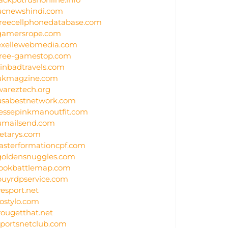
ucnewshindi.com
freecellphonedatabase.com
gamersrope.com
exellewebmedia.com
free-gamestop.com
sinbadtravels.com
ukmagzine.com
wareztech.org
usabestnetwork.com
jessepinkmanoutfit.com
umailsend.com
retarys.com
fasterformationcpf.com
goldensnuggles.com
lookbattlemap.com
buyrdpservice.com
yesport.net
tostylo.com
yougetthat.net
sportsnetclub.com