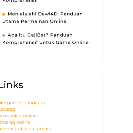
Komprehensif
Menjelajahi Dewi4D: Panduan
Utama Permainan Online
Apa itu GajiBet? Panduan
Komprehensif untuk Game Online
Links
pkv games bandarqq
jurusqq
situs poker online
situs qq online
bandar judi bola terbaik