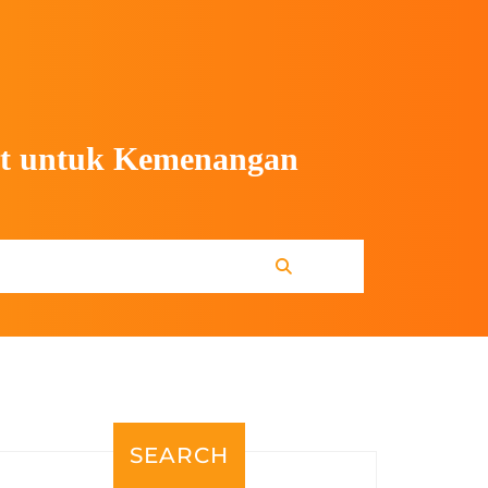
at untuk Kemenangan
SEARCH