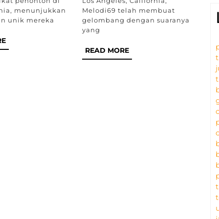
Beragam
yan
kat penonton di
Los Angeles, California,
unia, menunjukkan
Melodi69 telah membuat
Bakat
Men
 unik mereka
gelombang dengan suaranya
Bisa123
yang
READ
RE
READ
MORE
READ MORE
MORE