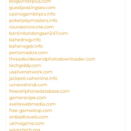
blogwriterplus.com
guestpostingseo.com
casinogambitpro.info
pokerplaymasters.info
courseoncourse.com
bantinbatdongsan247.com
bahednog.info
bahenxgek.info
pertamaskre.com
threadsvideoandphotodownloader.com
techgiddy.com
usalivenetwork.com
jackpotrushonline.info
ucnewshindi.com
freecellphonedatabase.com
gamersrope.com
exellewebmedia.com
free-gamestop.com
sinbadtravels.com
ukmagzine.com
wareztech.org