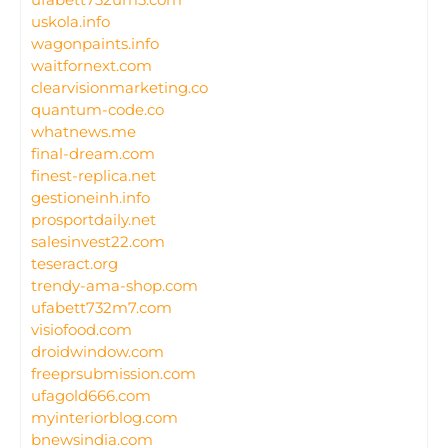
uskola.info
wagonpaints.info
waitfornext.com
clearvisionmarketing.co
quantum-code.co
whatnews.me
final-dream.com
finest-replica.net
gestioneinh.info
prosportdaily.net
salesinvest22.com
teseract.org
trendy-ama-shop.com
ufabett732m7.com
visiofood.com
droidwindow.com
freeprsubmission.com
ufagold666.com
myinteriorblog.com
bnewsindia.com