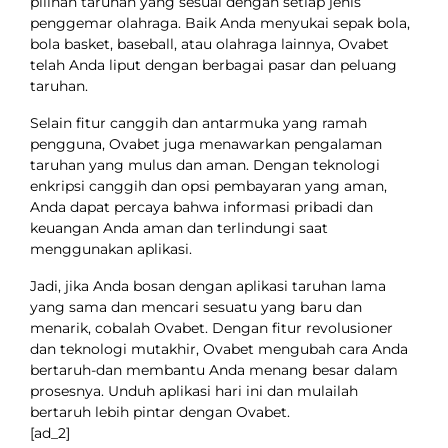
pilihan taruhan yang sesuai dengan setiap jenis
penggemar olahraga. Baik Anda menyukai sepak bola,
bola basket, baseball, atau olahraga lainnya, Ovabet
telah Anda liput dengan berbagai pasar dan peluang
taruhan.
Selain fitur canggih dan antarmuka yang ramah
pengguna, Ovabet juga menawarkan pengalaman
taruhan yang mulus dan aman. Dengan teknologi
enkripsi canggih dan opsi pembayaran yang aman,
Anda dapat percaya bahwa informasi pribadi dan
keuangan Anda aman dan terlindungi saat
menggunakan aplikasi.
Jadi, jika Anda bosan dengan aplikasi taruhan lama
yang sama dan mencari sesuatu yang baru dan
menarik, cobalah Ovabet. Dengan fitur revolusioner
dan teknologi mutakhir, Ovabet mengubah cara Anda
bertaruh-dan membantu Anda menang besar dalam
prosesnya. Unduh aplikasi hari ini dan mulailah
bertaruh lebih pintar dengan Ovabet.
[ad_2]