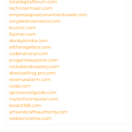
totaldigitalforum.com
technoarmaan.com
empresasposicionamientoweb.com
tonybestcosmetics.com
buzznc.com
fxjoiner.com
skinbykindra.com
alltherageface.com
codenational.com
progameexplorer.com
rockislandroastery.com
directselling-pro.com
revenuealarm.com
lurab.com
ignitioncoilguide.com
mytechcomputer.com
bioslot168.com
artsandcraftsauthority.com
webservicelive.com