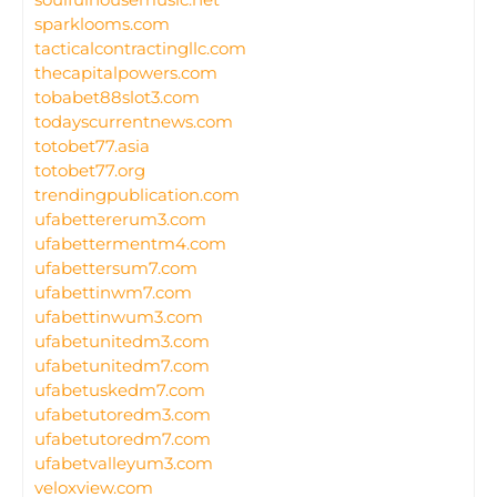
sparklooms.com
tacticalcontractingllc.com
thecapitalpowers.com
tobabet88slot3.com
todayscurrentnews.com
totobet77.asia
totobet77.org
trendingpublication.com
ufabettererum3.com
ufabettermentm4.com
ufabettersum7.com
ufabettinwm7.com
ufabettinwum3.com
ufabetunitedm3.com
ufabetunitedm7.com
ufabetuskedm7.com
ufabetutoredm3.com
ufabetutoredm7.com
ufabetvalleyum3.com
veloxview.com