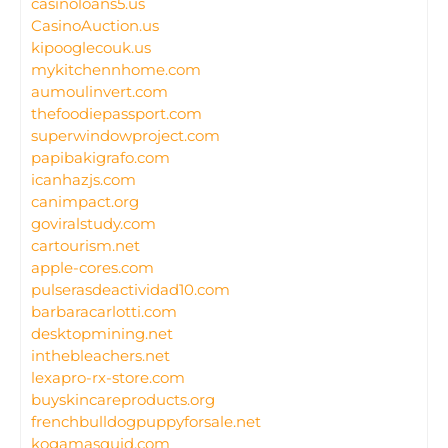
casinoloans5.us
CasinoAuction.us
kipooglecouk.us
mykitchennhome.com
aumoulinvert.com
thefoodiepassport.com
superwindowproject.com
papibakigrafo.com
icanhazjs.com
canimpact.org
goviralstudy.com
cartourism.net
apple-cores.com
pulserasdeactividad10.com
barbaracarlotti.com
desktopmining.net
inthebleachers.net
lexapro-rx-store.com
buyskincareproducts.org
frenchbulldogpuppyforsale.net
kogamasquid.com