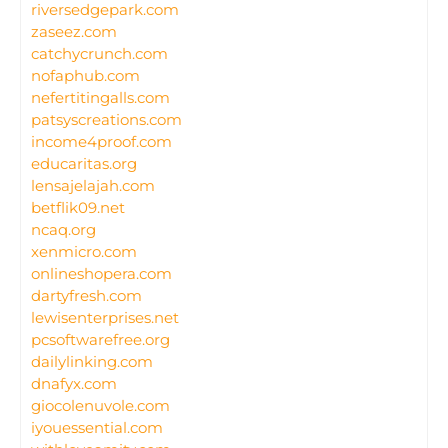
riversedgepark.com
zaseez.com
catchycrunch.com
nofaphub.com
nefertitingalls.com
patsyscreations.com
income4proof.com
educaritas.org
lensajelajah.com
betflik09.net
ncaq.org
xenmicro.com
onlineshopera.com
dartyfresh.com
lewisenterprises.net
pcsoftwarefree.org
dailylinking.com
dnafyx.com
giocolenuvole.com
iyouessential.com