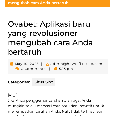
mengubah cara Anda bertaruh
Ovabet: Aplikasi baru
yang revolusioner
mengubah cara Anda
bertaruh
May
admin@
May 10, 2025
|
admin@howtofixissue.com
10,
|
0 Comments
|
5:13 pm
2025
Categories:
Situs Slot
[ad_1]
Jika Anda penggemar taruhan olahraga, Anda
mungkin selalu mencari cara baru dan inovatif untuk
menempatkan taruhan Anda. Nah, tidak terlihat lagi