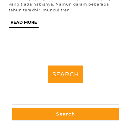
yang tiada habisnya. Namun dalam beberapa
Terbaru
tahun terakhir, muncul tren
READ
READ MORE
MORE
SEARCH
Search