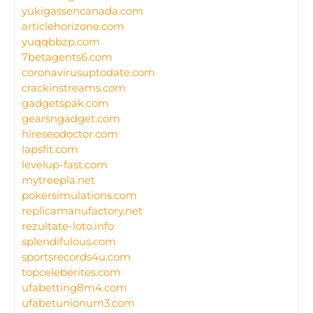
yukigassencanada.com
articlehorizone.com
yuqqbbzp.com
7betagents6.com
coronavirusuptodate.com
crackinstreams.com
gadgetspak.com
gearsngadget.com
hireseodoctor.com
lapsfit.com
levelup-fast.com
mytreepla.net
pokersimulations.com
replicamanufactory.net
rezultate-loto.info
splendifulous.com
sportsrecords4u.com
topceleberites.com
ufabetting8m4.com
ufabetunionum3.com