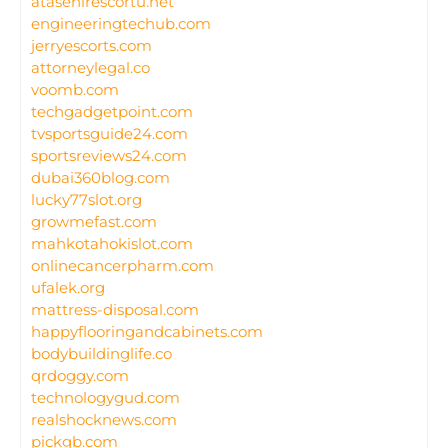
atasehirescortu.net
engineeringtechub.com
jerryescorts.com
attorneylegal.co
voomb.com
techgadgetpoint.com
tvsportsguide24.com
sportsreviews24.com
dubai360blog.com
lucky77slot.org
growmefast.com
mahkotahokislot.com
onlinecancerpharm.com
ufalek.org
mattress-disposal.com
happyflooringandcabinets.com
bodybuildinglife.co
qrdoggy.com
technologygud.com
realshocknews.com
pickgb.com