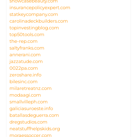
showcasebeauty.com
insurancepolicyexpert.com
statkeycompany.com
carolinadeckbuilders.com
topinvestingblog.com
top50tools.com
the-rep.com
saltyfranks.com
annerani.com
jazzatude.com
0022pa.com
zeroshare.info
bilesinc.com
milaretreatnz.com
modaagi.com
smallvilleph.com
galiciasuroeste.info
batallasdeguerra.com
dregstudios.com
neatstuffhelpskids.org
moraessoccer.com