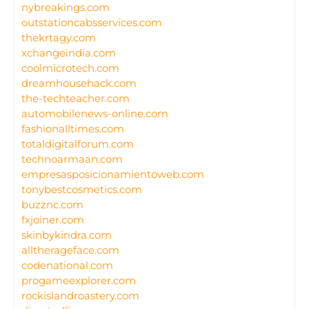
nybreakings.com
outstationcabsservices.com
thekrtagy.com
xchangeindia.com
coolmicrotech.com
dreamhousehack.com
the-techteacher.com
automobilenews-online.com
fashionalltimes.com
totaldigitalforum.com
technoarmaan.com
empresasposicionamientoweb.com
tonybestcosmetics.com
buzznc.com
fxjoiner.com
skinbykindra.com
alltherageface.com
codenational.com
progameexplorer.com
rockislandroastery.com