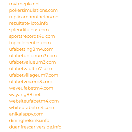
mytreepla.net
pokersimulations.com
replicamanufactory.net
rezultate-loto.info
splendifulous.com
sportsrecords4u.com
topceleberites.com
ufabetting8m4.com
ufabetunionum3.com
ufabetvalueum3.com
ufabetvaultm7.com
ufabetvillageum7.com
ufabetvoicem3.com
waveufabetm4.com
wayang88.net
websiteufabetm4.com
whiteufabetm4.com
anikalappy.com
dininghelsinki.info
duanfrescariverside.info