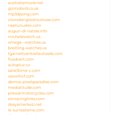
australiamovie.net
gizmobird.co.uk
mp3djsong.com
coursdanglaistoulouse.com
neptunuslex.com
auguri-di-natale.info
michelewatch.us
omega--watches.us
breitling-watches.us
tgarnettcentrallautoads.com
fixadvert.com
autopluz.co
save3time-c.com
vexonhcf.com
demos-pixelsparadise.com
mediatitude.com
prewarmotorcycles.com
simracinglinks.com
dosyamerkezi.net
le-surrealisme.com