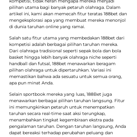
kompetisi, tidak heran mengapa mereka menjadi
pilihan utama bagi banyak petaruh olahraga. Dalam
artikel ini, kami akan memecah fitur teratas 188bet dan
mengeksplorasi apa yang membuat mereka menonjol
di dunia taruhan online yang ramai.
Salah satu fitur utama yang membedakan 188bet dari
kompetisi adalah berbagai pilihan taruhan mereka.
Dari olahraga tradisional seperti sepak bola dan bola
basket hingga lebih banyak olahraga niche seperti
handball dan futsal, 188bet menawarkan beragam
pilihan olahraga untuk dipertaruhkan. Variasi ini
memastikan bahwa ada sesuatu untuk semua orang,
apa pun minat Anda.
Selain sportbook mereka yang luas, 188Bet juga
menawarkan berbagai pilihan taruhan langsung. Fitur
ini memungkinkan petaruh untuk menempatkan
taruhan secara real-time saat aksi terungkap,
menambahkan tingkat kegembiraan ekstra pada
pengalaman taruhan. Dengan taruhan langsung, Anda
dapat bereaksi terhadap perubahan peluang dan