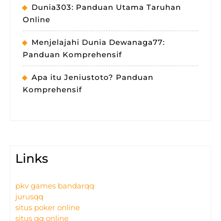
Dunia303: Panduan Utama Taruhan
Online
Menjelajahi Dunia Dewanaga77:
Panduan Komprehensif
Apa itu Jeniustoto? Panduan
Komprehensif
Links
pkv games bandarqq
jurusqq
situs poker online
situs qq online