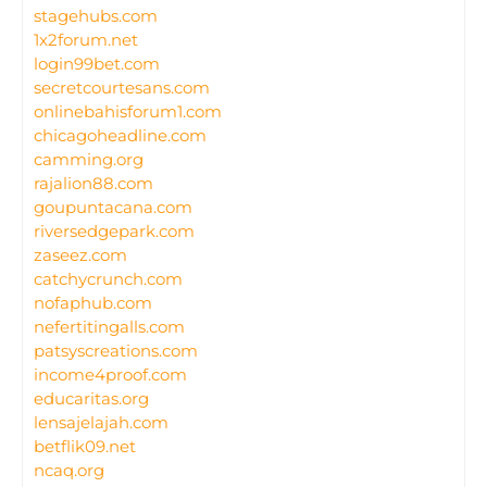
stagehubs.com
1x2forum.net
login99bet.com
secretcourtesans.com
onlinebahisforum1.com
chicagoheadline.com
camming.org
rajalion88.com
goupuntacana.com
riversedgepark.com
zaseez.com
catchycrunch.com
nofaphub.com
nefertitingalls.com
patsyscreations.com
income4proof.com
educaritas.org
lensajelajah.com
betflik09.net
ncaq.org