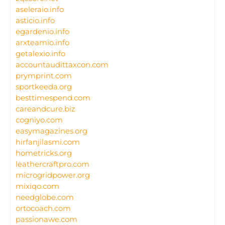
aseleraio.info
asticio.info
egardenio.info
arxteamio.info
getalexio.info
accountaudittaxcon.com
prymprint.com
sportkeeda.org
besttimespend.com
careandcure.biz
cogniyo.com
easymagazines.org
hirfanjilasmi.com
hometricks.org
leathercraftpro.com
microgridpower.org
mixiqo.com
needglobe.com
ortocoach.com
passionawe.com