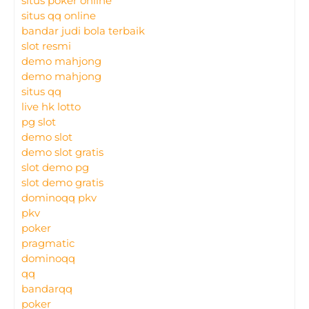
situs poker online
situs qq online
bandar judi bola terbaik
slot resmi
demo mahjong
demo mahjong
situs qq
live hk lotto
pg slot
demo slot
demo slot gratis
slot demo pg
slot demo gratis
dominoqq pkv
pkv
poker
pragmatic
dominoqq
qq
bandarqq
poker