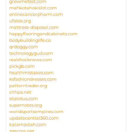
growmefast.com
mahkotahokislot.com
onlinecancerpharm.com
ufalek.org
mattress-disposal.com
happyflooringandcabinets.com
bodybuildinglife.co
qrdoggy.com
technologygud.com
realshocknews.com
pickgb.com
healthmistakes.com
ksfashiondresses.com
patterntrader.org
cnhpa.net
sitalotus.com
supernotes.org
worldsportsempires.com
updatecentral360.com
katamastah.com
zqscore.net