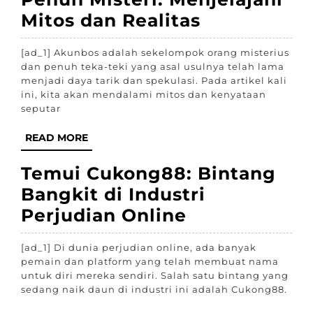
Asal
Mitos dan Realitas
Usul
[ad_1] Akunbos adalah sekelompok orang misterius
Akunbos
dan penuh teka-teki yang asal usulnya telah lama
yang
menjadi daya tarik dan spekulasi. Pada artikel kali
ini, kita akan mendalami mitos dan kenyataan
Penuh
seputar
Misteri:
READ
READ MORE
Menjelajah
MORE
Mitos
Temui Cukong88: Bintang
dan
Bangkit di Industri
Realitas
Temui
Perjudian Online
Cukong88:
[ad_1] Di dunia perjudian online, ada banyak
Bintang
pemain dan platform yang telah membuat nama
Bangkit
untuk diri mereka sendiri. Salah satu bintang yang
sedang naik daun di industri ini adalah Cukong88.
di