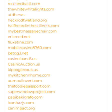
roseandbasil.com
thewhitewhitelights.com
atdhe.ws
heckrodtwetland.org
halfheardinthestillness.com
mybestmassagechair.com
ericreed.net
fluxetine.com
mobilecasino8760.com
betqq3.net
casinoloans5.us
CasinoAuction.us
kipooglecouk.us
mykitchennhome.com
aumoulinvert.com
thefoodiepassport.com
superwindowproject.com
papibakigrafo.com
icanhazjs.com
canimpact.org