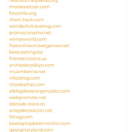
neatstuffhelpskids.org
moraessoccer.com
forochile.org
chart-track.com
wonderfultraveling.com
promocioname.net
wimaxworld.com
freeonlinecricketgames.net
bestcashing.biz
firerestrictions.us
archiesbrooklyn.com
muambeiros.net
infozblog.com
chonbaihat.com
elblogdeoscargonzalez.com
webpromote.net
steroids-store.co
arteydecoracion.net
fithog.com
bestlaptopbestmonitor.com
georginaryland.com