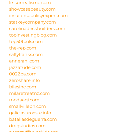
le-surrealisme.com
showcasebeauty.com
insurancepolicyexpert.com
statkeycompany.com
carolinadeckbuilders.com
topinvestingblog.com
top50tools.com
the-rep.com
saltyfranks.com
annerani.com
jazzatude.com
0022pa.com
zeroshare.info
bilesinc.com
milaretreatnz.com
modaagi.com
smallvilleph.com
galiciasuroeste.info
batallasdeguerra.com
dregstudios.com