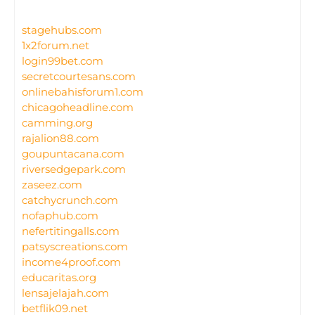
stagehubs.com
1x2forum.net
login99bet.com
secretcourtesans.com
onlinebahisforum1.com
chicagoheadline.com
camming.org
rajalion88.com
goupuntacana.com
riversedgepark.com
zaseez.com
catchycrunch.com
nofaphub.com
nefertitingalls.com
patsyscreations.com
income4proof.com
educaritas.org
lensajelajah.com
betflik09.net