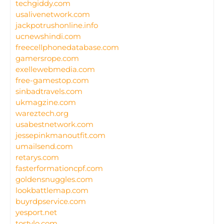
techgiddy.com
usalivenetwork.com
jackpotrushonline.info
ucnewshindi.com
freecellphonedatabase.com
gamersrope.com
exellewebmedia.com
free-gamestop.com
sinbadtravels.com
ukmagzine.com
wareztech.org
usabestnetwork.com
jessepinkmanoutfit.com
umailsend.com
retarys.com
fasterformationcpf.com
goldensnuggles.com
lookbattlemap.com
buyrdpservice.com
yesport.net
tostylo.com