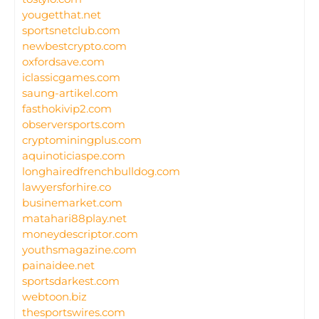
yougetthat.net
sportsnetclub.com
newbestcrypto.com
oxfordsave.com
iclassicgames.com
saung-artikel.com
fasthokivip2.com
observersports.com
cryptominingplus.com
aquinoticiaspe.com
longhairedfrenchbulldog.com
lawyersforhire.co
businemarket.com
matahari88play.net
moneydescriptor.com
youthsmagazine.com
painaidee.net
sportsdarkest.com
webtoon.biz
thesportswires.com