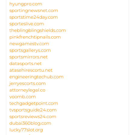
hyungpro.com
sportingnewsnet.com
sportstime24day.com
sporteslive.com
theblingblingshields.com
pinkfrenchtipnails.com
newgamestv.com
sportsgallerys.com
sportsmirrors.net
datasports.net
atasehirescortu.net
engineeringtechub.com
jerryescorts.com
attorneylegal.co
voomb.com
techgadgetpoint.com
tvsportsguide24.com
sportsreviews24.com
dubai360blog.com
lucky77slot.org