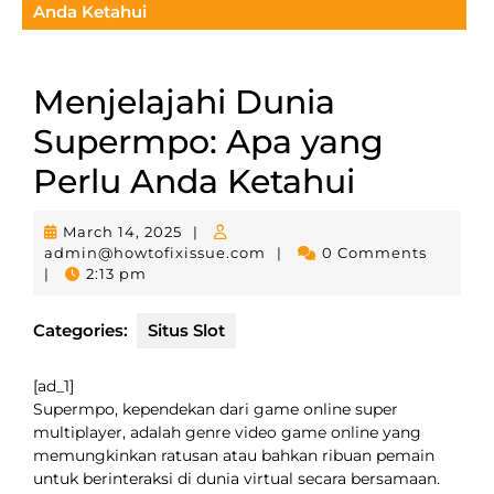
Anda Ketahui
Menjelajahi Dunia
Supermpo: Apa yang
Perlu Anda Ketahui
March
March 14, 2025
|
14,
admin@howtofixissue.com
admin@howtofixissue.com
|
0 Comments
2025
|
2:13 pm
Categories:
Situs Slot
[ad_1]
Supermpo, kependekan dari game online super
multiplayer, adalah genre video game online yang
memungkinkan ratusan atau bahkan ribuan pemain
untuk berinteraksi di dunia virtual secara bersamaan.