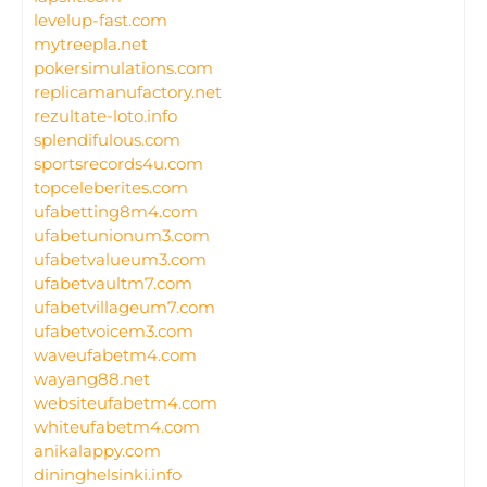
levelup-fast.com
mytreepla.net
pokersimulations.com
replicamanufactory.net
rezultate-loto.info
splendifulous.com
sportsrecords4u.com
topceleberites.com
ufabetting8m4.com
ufabetunionum3.com
ufabetvalueum3.com
ufabetvaultm7.com
ufabetvillageum7.com
ufabetvoicem3.com
waveufabetm4.com
wayang88.net
websiteufabetm4.com
whiteufabetm4.com
anikalappy.com
dininghelsinki.info