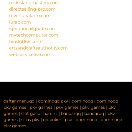
rockislandroastery.com
directselling-pro.com
revenuealarm.com
lurab.com
ignitioncoilguide.com
mytechcomputer.com
bioslot168.com
artsandcraftsauthority.com
webservicelive.com
daftar menuqq
|
dominoqq pkv
|
dominoqq
|
dominoqq
|
pkv games
|
pkv games
|
pkv games
|
pkv games
|
pkv
games
|
slot gacor hari ini
|
bandarqq
|
bandarqq
|
pkv
games
|
situs pkv
|
qq poker
|
pkv
|
dominoqq
|
dominoqq
|
pkv games