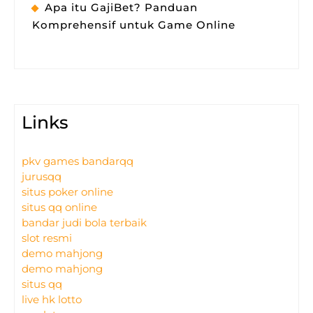
Apa itu GajiBet? Panduan
Komprehensif untuk Game Online
Links
pkv games bandarqq
jurusqq
situs poker online
situs qq online
bandar judi bola terbaik
slot resmi
demo mahjong
demo mahjong
situs qq
live hk lotto