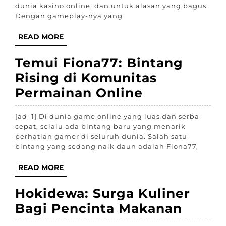
dunia kasino online, dan untuk alasan yang bagus.
88:
Dengan gameplay-nya yang
Semua
READ
READ MORE
yang
MORE
Perlu
Temui Fiona77: Bintang
Anda
Rising di Komunitas
Ketahui
Temui
Permainan Online
Fiona77:
[ad_1] Di dunia game online yang luas dan serba
Bintang
cepat, selalu ada bintang baru yang menarik
Rising
perhatian gamer di seluruh dunia. Salah satu
bintang yang sedang naik daun adalah Fiona77,
di
Komunitas
READ
READ MORE
MORE
Permainan
Hokidewa: Surga Kuliner
Online
Hokid
Bagi Pencinta Makanan
Surga