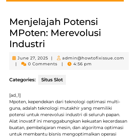
Menjelajah Potensi
MPoten: Merevolusi
Industri
June
June 27, 2025
|
admin@howtofixissue.com
admin@howtofixissue.com
27,
|
0 Comments
|
4:56 pm
2025
Categories:
Situs Slot
[ad_1]
Mpoten, kependekan dari teknologi optimasi multi-
guna, adalah teknologi mutakhir yang memiliki
potensi untuk merevolusi industri di seluruh papan.
Alat inovatif ini menggabungkan kekuatan kecerdasan
buatan, pembelajaran mesin, dan algoritma optimasi
untuk membantu bisnis mengoptimalkan operasi