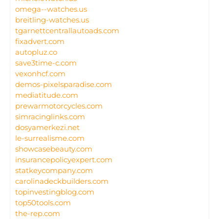
omega--watches.us
breitling-watches.us
tgarnettcentrallautoads.com
fixadvert.com
autopluz.co
save3time-c.com
vexonhcf.com
demos-pixelsparadise.com
mediatitude.com
prewarmotorcycles.com
simracinglinks.com
dosyamerkezi.net
le-surrealisme.com
showcasebeauty.com
insurancepolicyexpert.com
statkeycompany.com
carolinadeckbuilders.com
topinvestingblog.com
top50tools.com
the-rep.com