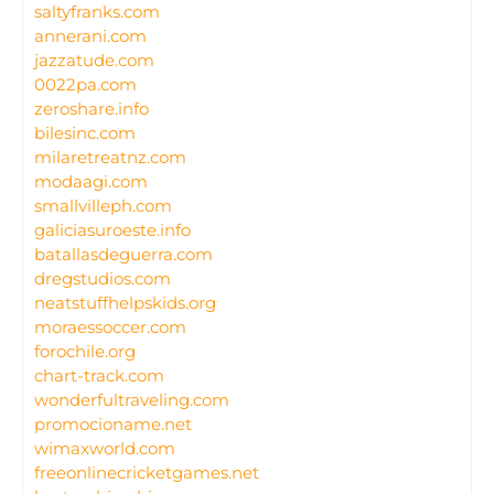
saltyfranks.com
annerani.com
jazzatude.com
0022pa.com
zeroshare.info
bilesinc.com
milaretreatnz.com
modaagi.com
smallvilleph.com
galiciasuroeste.info
batallasdeguerra.com
dregstudios.com
neatstuffhelpskids.org
moraessoccer.com
forochile.org
chart-track.com
wonderfultraveling.com
promocioname.net
wimaxworld.com
freeonlinecricketgames.net