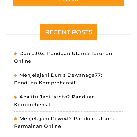
RECENT POSTS
Dunia303: Panduan Utama Taruhan
Online
Menjelajahi Dunia Dewanaga77:
Panduan Komprehensif
Apa itu Jeniustoto? Panduan
Komprehensif
Menjelajahi Dewi4D: Panduan Utama
Permainan Online