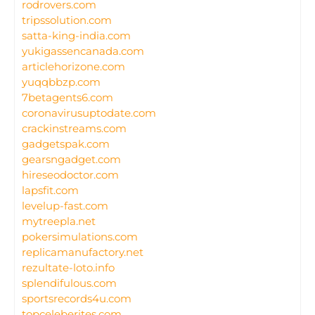
rodrovers.com
tripssolution.com
satta-king-india.com
yukigassencanada.com
articlehorizone.com
yuqqbbzp.com
7betagents6.com
coronavirusuptodate.com
crackinstreams.com
gadgetspak.com
gearsngadget.com
hireseodoctor.com
lapsfit.com
levelup-fast.com
mytreepla.net
pokersimulations.com
replicamanufactory.net
rezultate-loto.info
splendifulous.com
sportsrecords4u.com
topceleberites.com