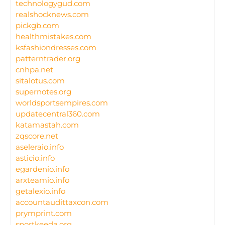
technologygud.com
realshocknews.com
pickgb.com
healthmistakes.com
ksfashiondresses.com
patterntrader.org
cnhpa.net
sitalotus.com
supernotes.org
worldsportsempires.com
updatecentral360.com
katamastah.com
zqscore.net
aseleraio.info
asticio.info
egardenio.info
arxteamio.info
getalexio.info
accountaudittaxcon.com
prymprint.com
sportkeeda.org