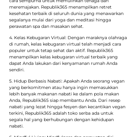
cara sempurna untuk memulihkan tenaga dan
meremajakan. Republik365 menampilkan retret
kesehatan terbaik di seluruh dunia yang menawarkan
segalanya mulai dari yoga dan meditasi hingga
perawatan spa dan masakan sehat.
4. Kelas Kebugaran Virtual: Dengan maraknya olahraga
di rumah, kelas kebugaran virtual telah menjadi cara
populer untuk tetap sehat dan aktif. Republik365
menampilkan kelas kebugaran virtual terbaik yang
dapat Anda lakukan dari kenyamanan rumah Anda
sendiri.
5. Hidup Berbasis Nabati: Apakah Anda seorang vegan
yang berkomitmen atau hanya ingin memasukkan
lebih banyak makanan nabati ke dalam pola makan
Anda, Republik365 siap membantu Anda. Dari resep
nabati yang lezat hingga fesyen dan kecantikan vegan
terkini, Republik365 adalah toko serba ada untuk
segala hal yang berhubungan dengan kehidupan
nabati.