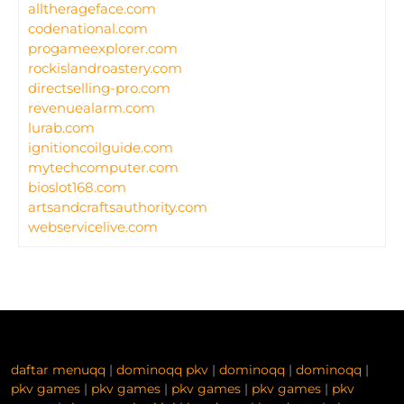
alltherageface.com
codenational.com
progameexplorer.com
rockislandroastery.com
directselling-pro.com
revenuealarm.com
lurab.com
ignitioncoilguide.com
mytechcomputer.com
bioslot168.com
artsandcraftsauthority.com
webservicelive.com
daftar menuqq
|
dominoqq pkv
|
dominoqq
|
dominoqq
|
pkv games
|
pkv games
|
pkv games
|
pkv games
|
pkv