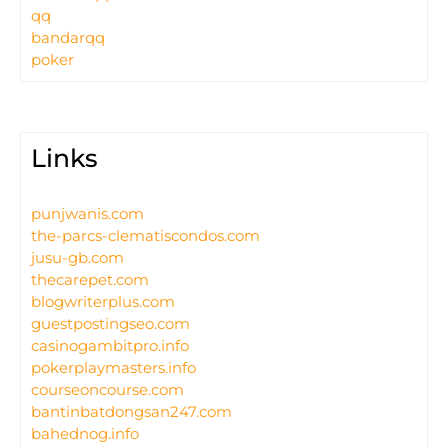
qq
bandarqq
poker
Links
punjwanis.com
the-parcs-clematiscondos.com
jusu-gb.com
thecarepet.com
blogwriterplus.com
guestpostingseo.com
casinogambitpro.info
pokerplaymasters.info
courseoncourse.com
bantinbatdongsan247.com
bahednog.info