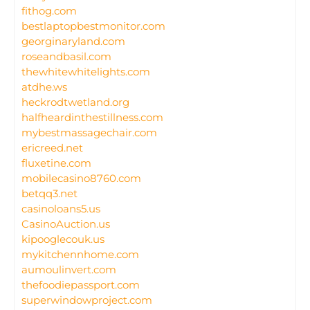
fithog.com
bestlaptopbestmonitor.com
georginaryland.com
roseandbasil.com
thewhitewhitelights.com
atdhe.ws
heckrodtwetland.org
halfheardinthestillness.com
mybestmassagechair.com
ericreed.net
fluxetine.com
mobilecasino8760.com
betqq3.net
casinoloans5.us
CasinoAuction.us
kipooglecouk.us
mykitchennhome.com
aumoulinvert.com
thefoodiepassport.com
superwindowproject.com