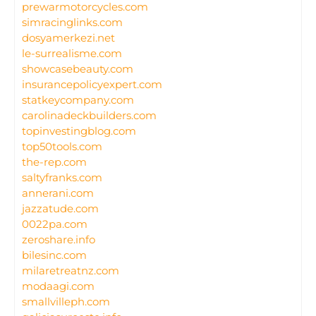
prewarmotorcycles.com
simracinglinks.com
dosyamerkezi.net
le-surrealisme.com
showcasebeauty.com
insurancepolicyexpert.com
statkeycompany.com
carolinadeckbuilders.com
topinvestingblog.com
top50tools.com
the-rep.com
saltyfranks.com
annerani.com
jazzatude.com
0022pa.com
zeroshare.info
bilesinc.com
milaretreatnz.com
modaagi.com
smallvilleph.com