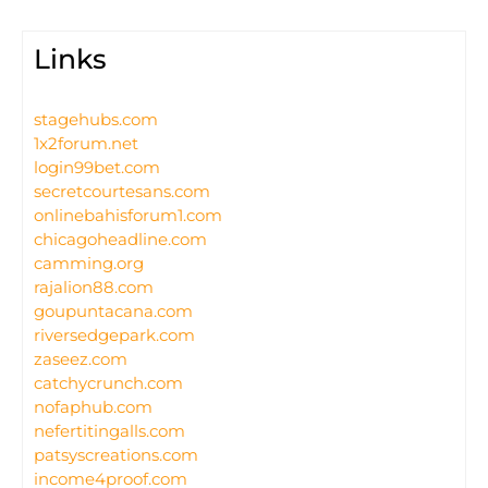
Links
stagehubs.com
1x2forum.net
login99bet.com
secretcourtesans.com
onlinebahisforum1.com
chicagoheadline.com
camming.org
rajalion88.com
goupuntacana.com
riversedgepark.com
zaseez.com
catchycrunch.com
nofaphub.com
nefertitingalls.com
patsyscreations.com
income4proof.com