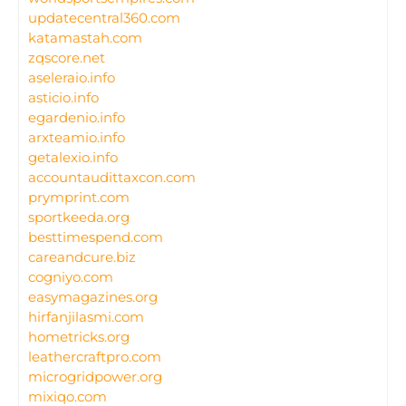
updatecentral360.com
katamastah.com
zqscore.net
aseleraio.info
asticio.info
egardenio.info
arxteamio.info
getalexio.info
accountaudittaxcon.com
prymprint.com
sportkeeda.org
besttimespend.com
careandcure.biz
cogniyo.com
easymagazines.org
hirfanjilasmi.com
hometricks.org
leathercraftpro.com
microgridpower.org
mixiqo.com