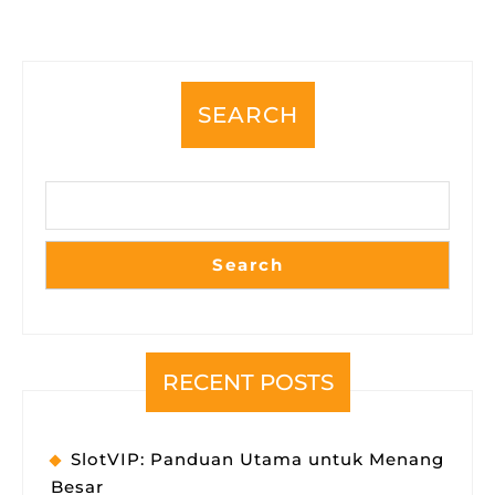
Ketahui
SEARCH
Search
RECENT POSTS
SlotVIP: Panduan Utama untuk Menang
Besar