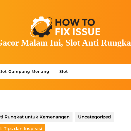
Gacor Malam Ini, Slot Anti Rungk
Slot Gampang Menang
Slot
Anti Rungkat untuk Kemenangan
Uncategorized
Tips dan Inspirasi