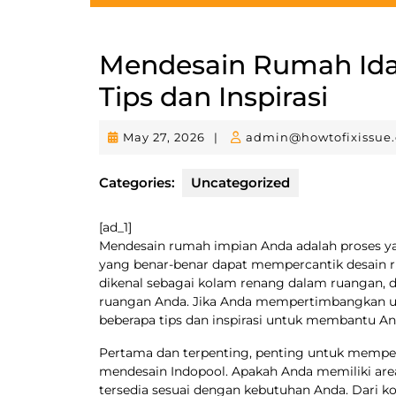
Mendesain Rumah Ida
Tips dan Inspirasi
May
May 27, 2026
|
admin@howtofixissue
27,
2026
Categories:
Uncategorized
[ad_1]
Mendesain rumah impian Anda adalah proses y
yang benar-benar dapat mempercantik desain r
dikenal sebagai kolam renang dalam ruangan, 
ruangan Anda. Jika Anda mempertimbangkan u
beberapa tips dan inspirasi untuk membantu A
Pertama dan terpenting, penting untuk memper
mendesain Indopool. Apakah Anda memiliki area 
tersedia sesuai dengan kebutuhan Anda. Dari k