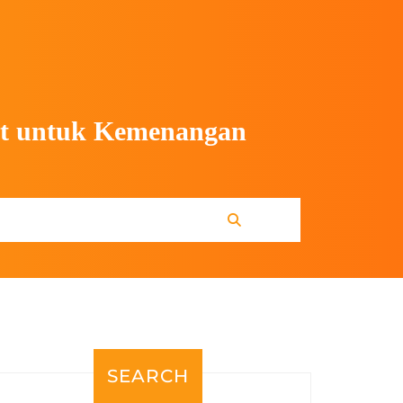
at untuk Kemenangan
SEARCH