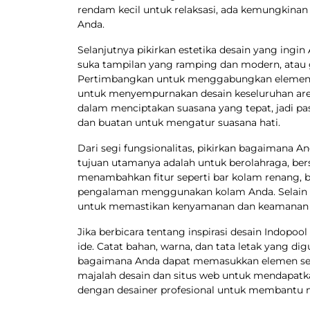
rendam kecil untuk relaksasi, ada kemungkinan
Anda.
Selanjutnya pikirkan estetika desain yang ingi
suka tampilan yang ramping dan modern, atau g
Pertimbangkan untuk menggabungkan elemen se
untuk menyempurnakan desain keseluruhan are
dalam menciptakan suasana yang tepat, jadi pa
dan buatan untuk mengatur suasana hati.
Dari segi fungsionalitas, pikirkan bagaimana
tujuan utamanya adalah untuk berolahraga, be
menambahkan fitur seperti bar kolam renang, ba
pengalaman menggunakan kolam Anda. Selain it
untuk memastikan kenyamanan dan keamanan a
Jika berbicara tentang inspirasi desain Indopo
ide. Catat bahan, warna, dan tata letak yang d
bagaimana Anda dapat memasukkan elemen serupa
majalah desain dan situs web untuk mendapatkan
dengan desainer profesional untuk membantu 