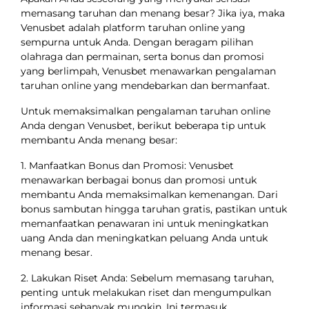
memasang taruhan dan menang besar? Jika iya, maka
Venusbet adalah platform taruhan online yang
sempurna untuk Anda. Dengan beragam pilihan
olahraga dan permainan, serta bonus dan promosi
yang berlimpah, Venusbet menawarkan pengalaman
taruhan online yang mendebarkan dan bermanfaat.
Untuk memaksimalkan pengalaman taruhan online
Anda dengan Venusbet, berikut beberapa tip untuk
membantu Anda menang besar:
1. Manfaatkan Bonus dan Promosi: Venusbet
menawarkan berbagai bonus dan promosi untuk
membantu Anda memaksimalkan kemenangan. Dari
bonus sambutan hingga taruhan gratis, pastikan untuk
memanfaatkan penawaran ini untuk meningkatkan
uang Anda dan meningkatkan peluang Anda untuk
menang besar.
2. Lakukan Riset Anda: Sebelum memasang taruhan,
penting untuk melakukan riset dan mengumpulkan
informasi sebanyak mungkin. Ini termasuk