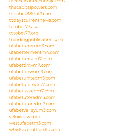
tacticalcontractingllc.com
thecapitalpowers.com
tobabet88slot3.com
todayscurrentnews.com
totobet77.asia
totobet77.org
trendingpublication.com
ufabettererum3.com
ufabettermentm4.com
ufabettersum7.com
ufabettinwm7.com
ufabettinwum3.com
ufabetunitedm3.com
ufabetunitedm7.com
ufabetuskedm7.com
ufabetutoredm3.com
ufabetutoredm7.com
ufabetvalleyum3.com
veloxview.com
westufabetm3.com
whiskeybrothersllc.com