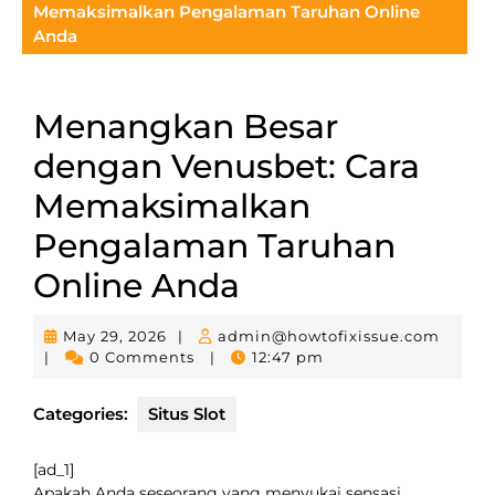
Memaksimalkan Pengalaman Taruhan Online
Anda
Menangkan Besar
dengan Venusbet: Cara
Memaksimalkan
Pengalaman Taruhan
Online Anda
May
admin
May 29, 2026
|
admin@howtofixissue.com
29,
|
0 Comments
|
12:47 pm
2026
Categories:
Situs Slot
[ad_1]
Apakah Anda seseorang yang menyukai sensasi