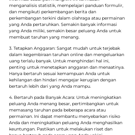
menganalisis statistik, mempelajari panduan formulir,
dan mengikuti perkembangan berita dan
perkembangan terkini dalam olahraga atau permainan
yang Anda pertaruhkan. Semakin banyak informasi
yang Anda miliki, semakin besar peluang Anda untuk
membuat taruhan yang menang.
3. Tetapkan Anggaran: Sangat mudah untuk terjebak
dalam kegembiraan taruhan online dan mengeluarkan
uang terlalu banyak. Untuk menghindari hal ini,
penting untuk menetapkan anggaran dan menaatinya.
Hanya bertaruh sesuai kemampuan Anda untuk
kehilangan dan hindari mengejar kerugian dengan
bertaruh lebih dari yang Anda mampu.
4. Bertaruh pada Banyak Acara: Untuk meningkatkan
peluang Anda menang besar, pertimbangkan untuk
memasang taruhan pada beberapa acara atau
permainan. Ini dapat membantu menyebarkan risiko
Anda dan meningkatkan peluang Anda menghasilkan
keuntungan. Pastikan untuk melakukan riset dan