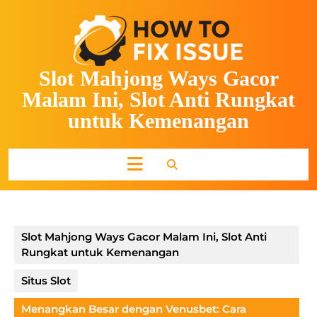
Skip
to
content
Slot Mahjong Ways Gacor
Malam Ini, Slot Anti Rungkat
untuk Kemenangan
Open
Button
Slot Mahjong Ways Gacor Malam Ini, Slot Anti
Rungkat untuk Kemenangan
Situs Slot
Menangkan Besar dengan Venusbet: Cara