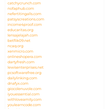
catchycrunch.com
nofaphub.com
nefertitingalls.com
patsyscreations.com
income4proof.com
educaritas.org
lensajelajah.com
betflik09.net
ncaq.org
xenmicro.com
onlineshopera.com
dartyfresh.com
lewisenterprises.net
pcsoftwarefree.org
dailylinking.com
dnafyx.com
giocolenuvole.com
iyouessential.com
withloveamity.com
youlearncode.com