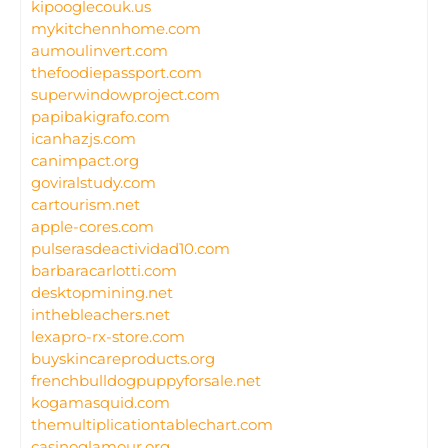
kipooglecouk.us
mykitchennhome.com
aumoulinvert.com
thefoodiepassport.com
superwindowproject.com
papibakigrafo.com
icanhazjs.com
canimpact.org
goviralstudy.com
cartourism.net
apple-cores.com
pulserasdeactividad10.com
barbaracarlotti.com
desktopmining.net
inthebleachers.net
lexapro-rx-store.com
buyskincareproducts.org
frenchbulldogpuppyforsale.net
kogamasquid.com
themultiplicationtablechart.com
casinoglamour.org