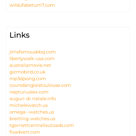
wildufabetum7.com
Links
jimsfamousbbq.com
libertywalk-usa.com
australiamovie.net
gizmobird.co.uk
mp3djsong.com
coursdanglaistoulouse.com
neptunuslex.com
auguri-di-natale.info
michelewatch.us
omega--watches.us
breitling-watches.us
tgarnettcentrallautoads.com
fixadvert.com