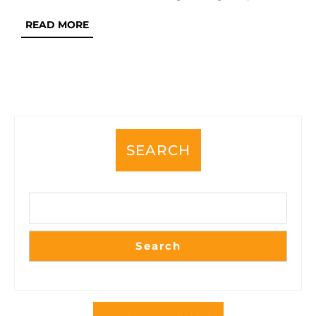
Da
READ
READ MORE
Kom
MORE
Onl
Pop
SEARCH
Search