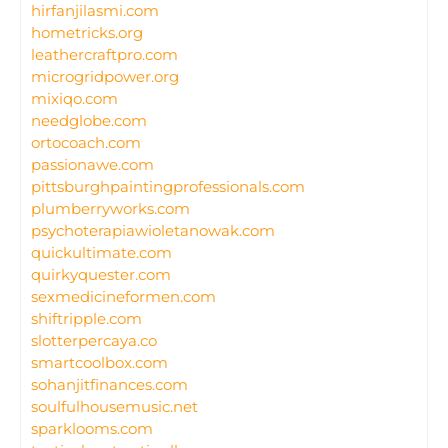
hirfanjilasmi.com
hometricks.org
leathercraftpro.com
microgridpower.org
mixiqo.com
needglobe.com
ortocoach.com
passionawe.com
pittsburghpaintingprofessionals.com
plumberryworks.com
psychoterapiawioletanowak.com
quickultimate.com
quirkyquester.com
sexmedicineformen.com
shiftripple.com
slotterpercaya.co
smartcoolbox.com
sohanjitfinances.com
soulfulhousemusic.net
sparklooms.com