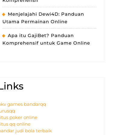
Komprehensif
Menjelajahi Dewi4D: Panduan
Utama Permainan Online
Apa itu GajiBet? Panduan
Komprehensif untuk Game Online
Links
pkv games bandarqq
jurusqq
situs poker online
situs qq online
bandar judi bola terbaik