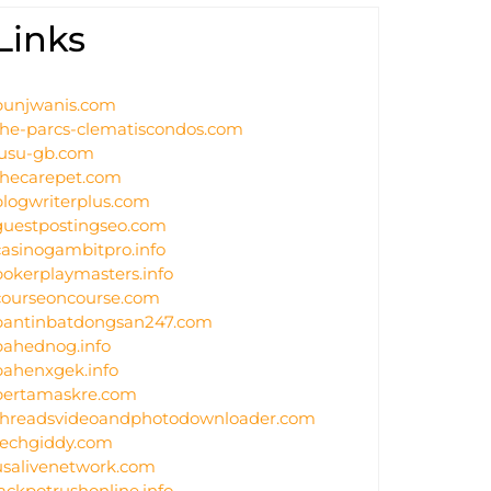
ahi
Links
7
punjwanis.com
the-parcs-clematiscondos.com
jusu-gb.com
thecarepet.com
blogwriterplus.com
guestpostingseo.com
at
casinogambitpro.info
pokerplaymasters.info
courseoncourse.com
bantinbatdongsan247.com
bahednog.info
bahenxgek.info
pertamaskre.com
threadsvideoandphotodownloader.com
techgiddy.com
usalivenetwork.com
jackpotrushonline.info