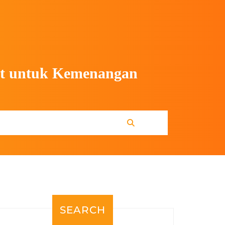
at untuk Kemenangan
SEARCH