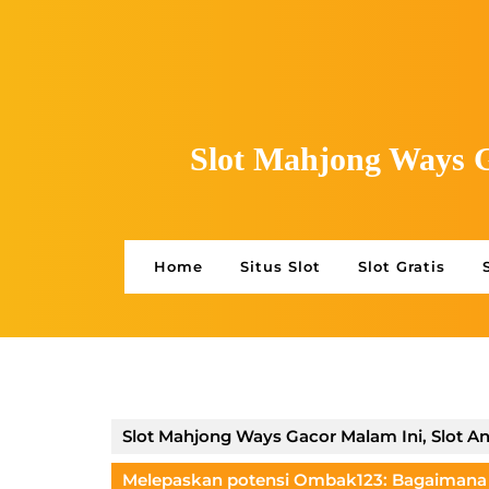
Skip
to
content
Slot Mahjong Ways 
Home
Situs Slot
Slot Gratis
Slot Mahjong Ways Gacor Malam Ini, Slot 
Melepaskan potensi Ombak123: Bagaimana pl