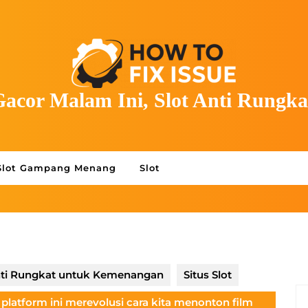
Gacor Malam Ini, Slot Anti Rungk
Slot Gampang Menang
Slot
Anti Rungkat untuk Kemenangan
Situs Slot
atform ini merevolusi cara kita menonton film