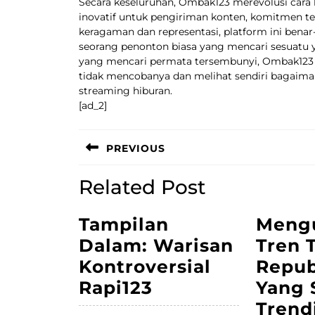
Secara keseluruhan, Ombak123 merevolusi cara
inovatif untuk pengiriman konten, komitmen t
keragaman dan representasi, platform ini ben
seorang penonton biasa yang mencari sesuatu 
yang mencari permata tersembunyi, Ombak123 
tidak mencobanya dan melihat sendiri bagaima
streaming hiburan.
[ad_2]
Post
PREVIOUS
navigation
Previous
Related Post
post:
Tampilan
Meng
Dalam: Warisan
Tren T
Kontroversial
Repub
Tampilan
Rapi123
Yang 
Dalam:
Trend