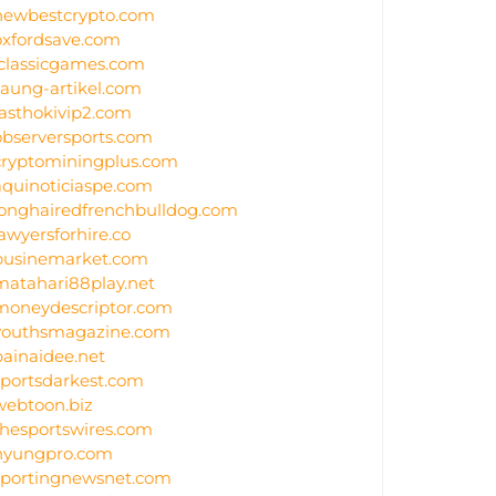
newbestcrypto.com
oxfordsave.com
iclassicgames.com
saung-artikel.com
fasthokivip2.com
observersports.com
cryptominingplus.com
aquinoticiaspe.com
longhairedfrenchbulldog.com
lawyersforhire.co
businemarket.com
matahari88play.net
moneydescriptor.com
youthsmagazine.com
painaidee.net
sportsdarkest.com
webtoon.biz
thesportswires.com
hyungpro.com
sportingnewsnet.com