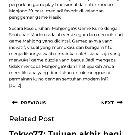
perpaduan gameplay tradisional dan fitur modern,
Mahjong69 pasti menjadi favorit di kalangan
penggemar game klasik.
Secara keseluruhan, Mahjong69: Game Kuno dengan
Sentuhan Modern adalah versi segar dan menarik dari
game Mahjong yang dicintai. Gameplaynya yang
inovatif, visual yang memukau, dan beragam fitur
menjadikannya wajib dimainkan oleh siapa saja yang
menyukai game puzzle yang bagus. Jadi mengapa
tidak mencoba Mahjong69 dan lihat apakah Anda
memiliki apa yang diperlukan untuk menguasai
permainan kuno dengan sentuhan modern ini?
[ad_2]
Post
PREVIOUS
NEXT
navigation
Previous
Next
Related Post
post:
post:
Tokyo77: Tujuan akhir bagi