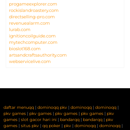
progameexplorer.com
rockislandroastery.com
directselling-pro.com
revenuealarm.com
lurab.com
ignitioncoilguide.com
mytechcomputer.com
bioslot168.com
artsandcraftsauthority.com
webservicelive.com
daftar menuqq
|
dominoqq pkv
|
dominoqq
|
dominoqq
|
pkv games
|
pkv games
|
pkv games
|
pkv games
|
pkv
games
|
slot gacor hari ini
|
bandarqq
|
bandarqq
|
pkv
games
|
situs pkv
|
qq poker
|
pkv
|
dominoqq
|
dominoqq
|