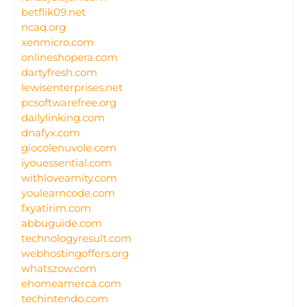
betflik09.net
ncaq.org
xenmicro.com
onlineshopera.com
dartyfresh.com
lewisenterprises.net
pcsoftwarefree.org
dailylinking.com
dnafyx.com
giocolenuvole.com
iyouessential.com
withloveamity.com
youlearncode.com
fxyatirim.com
abbuguide.com
technologyresult.com
webhostingoffers.org
whatszow.com
ehomeamerca.com
techintendo.com