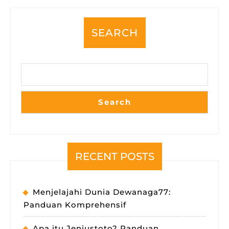
SEARCH
Search
RECENT POSTS
Menjelajahi Dunia Dewanaga77:
Panduan Komprehensif
Apa itu Jeniustoto? Panduan