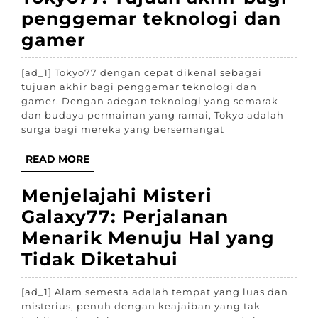
penggemar teknologi dan
Tokyo77:
gamer
Tujuan
[ad_1] Tokyo77 dengan cepat dikenal sebagai
akhir
tujuan akhir bagi penggemar teknologi dan
bagi
gamer. Dengan adegan teknologi yang semarak
dan budaya permainan yang ramai, Tokyo adalah
penggemar
surga bagi mereka yang bersemangat
teknologi
READ
READ MORE
dan
MORE
gamer
Menjelajahi Misteri
Galaxy77: Perjalanan
Menarik Menuju Hal yang
Menjelajahi
Tidak Diketahui
Misteri
[ad_1] Alam semesta adalah tempat yang luas dan
Galaxy77:
misterius, penuh dengan keajaiban yang tak