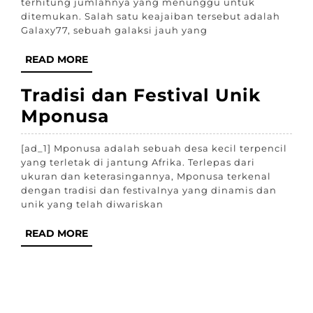
Perjalanan
terhitung jumlahnya yang menunggu untuk
ditemukan. Salah satu keajaiban tersebut adalah
Menarik
Galaxy77, sebuah galaksi jauh yang
Menuju
READ
READ MORE
Hal
MORE
yang
Tradisi dan Festival Unik
Tidak
Tradisi
Mponusa
Diketahui
dan
[ad_1] Mponusa adalah sebuah desa kecil terpencil
Festival
yang terletak di jantung Afrika. Terlepas dari
Unik
ukuran dan keterasingannya, Mponusa terkenal
dengan tradisi dan festivalnya yang dinamis dan
Mponusa
unik yang telah diwariskan
READ
READ MORE
MORE