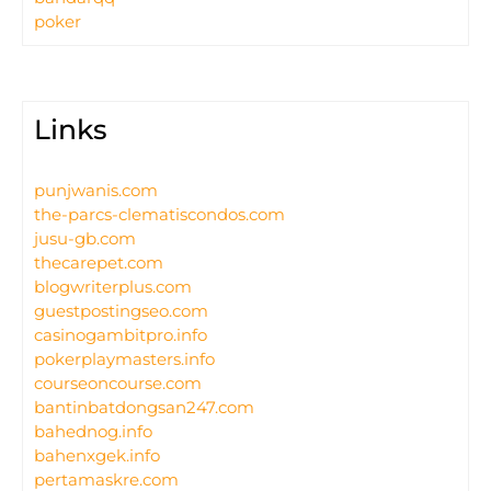
poker
Links
punjwanis.com
the-parcs-clematiscondos.com
jusu-gb.com
thecarepet.com
blogwriterplus.com
guestpostingseo.com
casinogambitpro.info
pokerplaymasters.info
courseoncourse.com
bantinbatdongsan247.com
bahednog.info
bahenxgek.info
pertamaskre.com