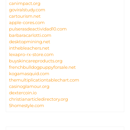
canimpact.org
goviralstudy.com
cartourism.net
apple-cores.com
pulserasdeactividad10.com
barbaracarlotti.com
desktopmining.net
inthebleachers.net
lexapro-rx-store.com
buyskincareproducts.org
frenchbulldogpuppyforsale.net
kogamasquid.com
themultiplicationtablechart.com
casinoglamour.org
dextercoin.io
christianarticledirectory.org
5homestyle.com