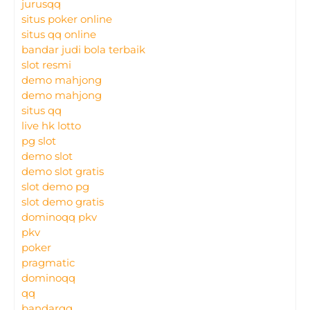
jurusqq
situs poker online
situs qq online
bandar judi bola terbaik
slot resmi
demo mahjong
demo mahjong
situs qq
live hk lotto
pg slot
demo slot
demo slot gratis
slot demo pg
slot demo gratis
dominoqq pkv
pkv
poker
pragmatic
dominoqq
qq
bandarqq