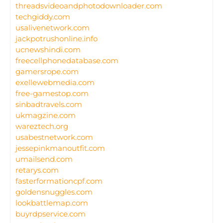
threadsvideoandphotodownloader.com
techgiddy.com
usalivenetwork.com
jackpotrushonline.info
ucnewshindi.com
freecellphonedatabase.com
gamersrope.com
exellewebmedia.com
free-gamestop.com
sinbadtravels.com
ukmagzine.com
wareztech.org
usabestnetwork.com
jessepinkmanoutfit.com
umailsend.com
retarys.com
fasterformationcpf.com
goldensnuggles.com
lookbattlemap.com
buyrdpservice.com