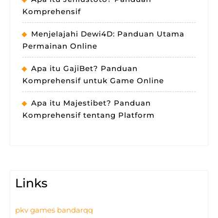
Komprehensif
Menjelajahi Dewi4D: Panduan Utama
Permainan Online
Apa itu GajiBet? Panduan
Komprehensif untuk Game Online
Apa itu Majestibet? Panduan
Komprehensif tentang Platform
Links
pkv games bandarqq