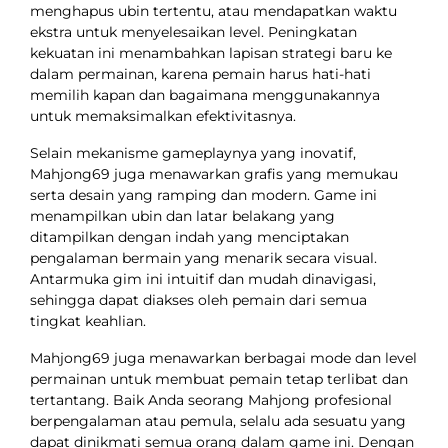
menghapus ubin tertentu, atau mendapatkan waktu
ekstra untuk menyelesaikan level. Peningkatan
kekuatan ini menambahkan lapisan strategi baru ke
dalam permainan, karena pemain harus hati-hati
memilih kapan dan bagaimana menggunakannya
untuk memaksimalkan efektivitasnya.
Selain mekanisme gameplaynya yang inovatif,
Mahjong69 juga menawarkan grafis yang memukau
serta desain yang ramping dan modern. Game ini
menampilkan ubin dan latar belakang yang
ditampilkan dengan indah yang menciptakan
pengalaman bermain yang menarik secara visual.
Antarmuka gim ini intuitif dan mudah dinavigasi,
sehingga dapat diakses oleh pemain dari semua
tingkat keahlian.
Mahjong69 juga menawarkan berbagai mode dan level
permainan untuk membuat pemain tetap terlibat dan
tertantang. Baik Anda seorang Mahjong profesional
berpengalaman atau pemula, selalu ada sesuatu yang
dapat dinikmati semua orang dalam game ini. Dengan