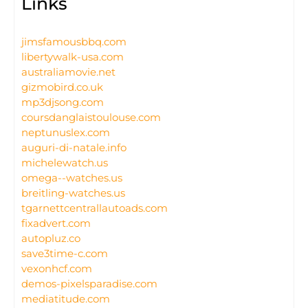
Links
jimsfamousbbq.com
libertywalk-usa.com
australiamovie.net
gizmobird.co.uk
mp3djsong.com
coursdanglaistoulouse.com
neptunuslex.com
auguri-di-natale.info
michelewatch.us
omega--watches.us
breitling-watches.us
tgarnettcentrallautoads.com
fixadvert.com
autopluz.co
save3time-c.com
vexonhcf.com
demos-pixelsparadise.com
mediatitude.com