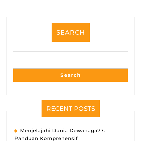
Taruhan
Online
SEARCH
Search
RECENT POSTS
Menjelajahi Dunia Dewanaga77:
Panduan Komprehensif