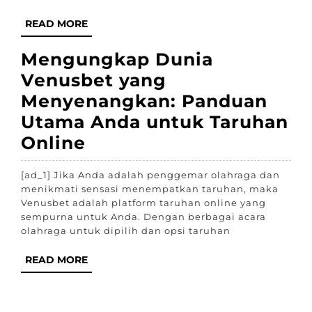
Lokal:
READ
READ MORE
Bagai
MORE
Warga
Mengungkap Dunia
Menya
Venusbet yang
Komun
Menyenangkan: Panduan
Utama Anda untuk Taruhan
Mengungkap
Online
Dunia
[ad_1] Jika Anda adalah penggemar olahraga dan
Venusbet
menikmati sensasi menempatkan taruhan, maka
yang
Venusbet adalah platform taruhan online yang
sempurna untuk Anda. Dengan berbagai acara
Menyenangkan:
olahraga untuk dipilih dan opsi taruhan
Panduan
READ
READ MORE
Utama
MORE
Anda
untuk