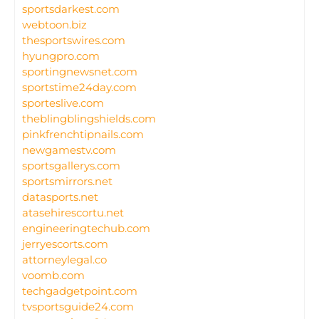
sportsdarkest.com
webtoon.biz
thesportswires.com
hyungpro.com
sportingnewsnet.com
sportstime24day.com
sporteslive.com
theblingblingshields.com
pinkfrenchtipnails.com
newgamestv.com
sportsgallerys.com
sportsmirrors.net
datasports.net
atasehirescortu.net
engineeringtechub.com
jerryescorts.com
attorneylegal.co
voomb.com
techgadgetpoint.com
tvsportsguide24.com