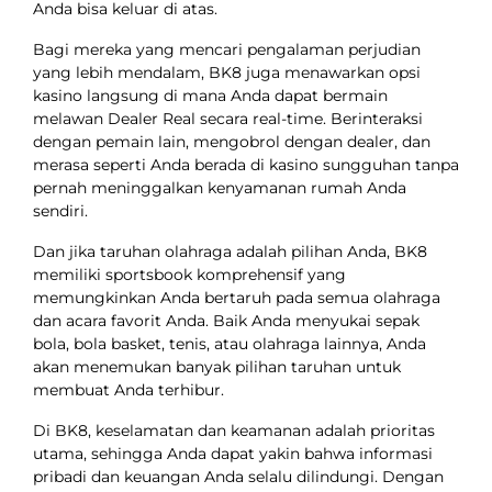
Anda bisa keluar di atas.
Bagi mereka yang mencari pengalaman perjudian
yang lebih mendalam, BK8 juga menawarkan opsi
kasino langsung di mana Anda dapat bermain
melawan Dealer Real secara real-time. Berinteraksi
dengan pemain lain, mengobrol dengan dealer, dan
merasa seperti Anda berada di kasino sungguhan tanpa
pernah meninggalkan kenyamanan rumah Anda
sendiri.
Dan jika taruhan olahraga adalah pilihan Anda, BK8
memiliki sportsbook komprehensif yang
memungkinkan Anda bertaruh pada semua olahraga
dan acara favorit Anda. Baik Anda menyukai sepak
bola, bola basket, tenis, atau olahraga lainnya, Anda
akan menemukan banyak pilihan taruhan untuk
membuat Anda terhibur.
Di BK8, keselamatan dan keamanan adalah prioritas
utama, sehingga Anda dapat yakin bahwa informasi
pribadi dan keuangan Anda selalu dilindungi. Dengan