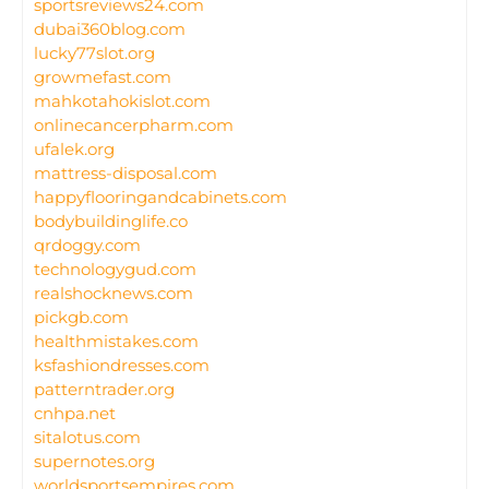
sportsreviews24.com
dubai360blog.com
lucky77slot.org
growmefast.com
mahkotahokislot.com
onlinecancerpharm.com
ufalek.org
mattress-disposal.com
happyflooringandcabinets.com
bodybuildinglife.co
qrdoggy.com
technologygud.com
realshocknews.com
pickgb.com
healthmistakes.com
ksfashiondresses.com
patterntrader.org
cnhpa.net
sitalotus.com
supernotes.org
worldsportsempires.com