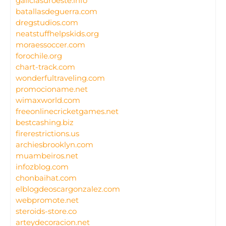
galiciasuroeste.info
batallasdeguerra.com
dregstudios.com
neatstuffhelpskids.org
moraessoccer.com
forochile.org
chart-track.com
wonderfultraveling.com
promocioname.net
wimaxworld.com
freeonlinecricketgames.net
bestcashing.biz
firerestrictions.us
archiesbrooklyn.com
muambeiros.net
infozblog.com
chonbaihat.com
elblogdeoscargonzalez.com
webpromote.net
steroids-store.co
arteydecoracion.net