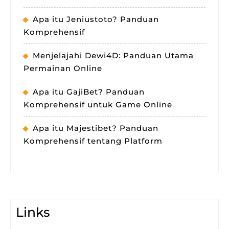
Apa itu Jeniustoto? Panduan
Komprehensif
Menjelajahi Dewi4D: Panduan Utama
Permainan Online
Apa itu GajiBet? Panduan
Komprehensif untuk Game Online
Apa itu Majestibet? Panduan
Komprehensif tentang Platform
Links