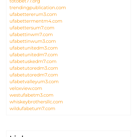
totobet77.org
trendingpublication.com
ufabettererum3.com
ufabettermentm4.com
ufabettersum7.com
ufabettinwm7.com
ufabettinwum3.com
ufabetunitedm3.com
ufabetunitedm7.com
ufabetuskedm7.com
ufabetutoredm3.com
ufabetutoredm7.com
ufabetvalleyum3.com
veloxview.com
westufabetm3.com
whiskeybrothersllc.com
wildufabetum7.com