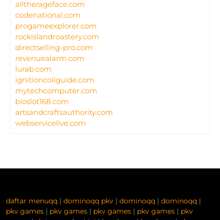
alltherageface.com
codenational.com
progameexplorer.com
rockislandroastery.com
directselling-pro.com
revenuealarm.com
lurab.com
ignitioncoilguide.com
mytechcomputer.com
bioslot168.com
artsandcraftsauthority.com
webservicelive.com
daftar menuqq
|
dominoqq pkv
|
dominoqq
|
dominoqq
|
pkv games
|
pkv games
|
pkv games
|
pkv games
|
pkv