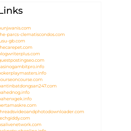
Links
punjwanis.com
wa:
the-parcs-clematiscondos.com
orm
jusu-gb.com
thecarepet.com
blogwriterplus.com
e
guestpostingseo.com
ik
casinogambitpro.info
pokerplaymasters.info
courseoncourse.com
bantinbatdongsan247.com
bahednog.info
bahenxgek.info
pertamaskre.com
threadsvideoandphotodownloader.com
techgiddy.com
usalivenetwork.com
jackpotrushonline.info