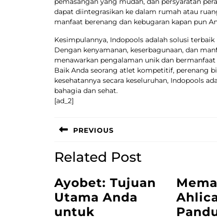
pemasangan yang mudah, dan persyaratan pera
dapat diintegrasikan ke dalam rumah atau ru
manfaat berenang dan kebugaran kapan pun A
Kesimpulannya, Indopools adalah solusi terbai
Dengan kenyamanan, keserbagunaan, dan manfa
menawarkan pengalaman unik dan bermanfaat yang
Baik Anda seorang atlet kompetitif, perenang b
kesehatannya secara keseluruhan, Indopools ad
bahagia dan sehat.
[ad_2]
Post
PREVIOUS
navigation
Previous
Related Post
post:
Ayobet: Tujuan
Mema
Utama Anda
Ahlica
untuk
Pand