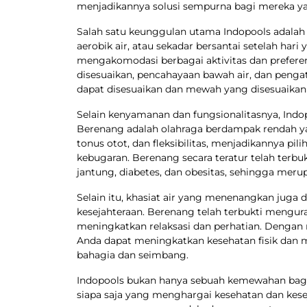
menjadikannya solusi sempurna bagi mereka ya
Salah satu keunggulan utama Indopools adalah 
aerobik air, atau sekadar bersantai setelah har
mengakomodasi berbagai aktivitas dan preferens
disesuaikan, pencahayaan bawah air, dan peng
dapat disesuaikan dan mewah yang disesuaika
Selain kenyamanan dan fungsionalitasnya, Ind
Berenang adalah olahraga berdampak rendah y
tonus otot, dan fleksibilitas, menjadikannya pili
kebugaran. Berenang secara teratur telah terbuk
jantung, diabetes, dan obesitas, sehingga mer
Selain itu, khasiat air yang menenangkan juga
kesejahteraan. Berenang telah terbukti mengura
meningkatkan relaksasi dan perhatian. Dengan
Anda dapat meningkatkan kesehatan fisik dan 
bahagia dan seimbang.
Indopools bukan hanya sebuah kemewahan bagi k
siapa saja yang menghargai kesehatan dan kes