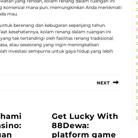
watan yang rendah, kolam renang dalam ruangan ini
ang komersial mana pun, memungkinkan Anda menikmati
nda mau.
k untuk berenang dan kebugaran sepanjang tahun.
l
at kesehatannya, kolam renang dalam ruangan ini
 tak tertandingi oleh fasilitas renang tradisional.
iasa, atau seseorang yang ingin meningkatkan
alah investasi sempurna untuk gaya hidup yang lebih
NEXT
Next
post:
hami
Get Lucky With
sino:
88Dewa:
uan
platform game