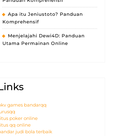
Panduan Komprehensif
Apa itu Jeniustoto? Panduan
Komprehensif
Menjelajahi Dewi4D: Panduan
Utama Permainan Online
Links
pkv games bandarqq
jurusqq
situs poker online
situs qq online
bandar judi bola terbaik