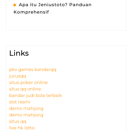
Apa itu Jeniustoto? Panduan
Komprehensif
Links
pkv games bandarqq
jurusqq
situs poker online
situs qq online
bandar judi bola terbaik
slot resmi
demo mahjong
demo mahjong
situs qq
live hk lotto