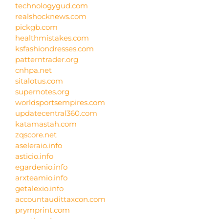
technologygud.com
realshocknews.com
pickgb.com
healthmistakes.com
ksfashiondresses.com
patterntrader.org
cnhpa.net
sitalotus.com
supernotes.org
worldsportsempires.com
updatecentral360.com
katamastah.com
zqscore.net
aseleraio.info
asticio.info
egardenio.info
arxteamio.info
getalexio.info
accountaudittaxcon.com
prymprint.com