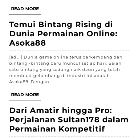
dipersona
READ
READ MORE
MORE
Temui Bintang Rising di
Dunia Permainan Online:
Temui
Asoka88
Bintang
[ad_1] Dunia game online terus berkembang dan
Rising
bintang -bintang baru muncul setiap hari. Salah
di
satu bintang yang sedang naik daun yang telah
membuat gelombang di industri ini adalah
Dunia
Asoka88. Dengan
Permainan
READ
READ MORE
Online:
MORE
Asoka88
Dari Amatir hingga Pro:
Perjalanan Sultan178 dalam
Dari
Permainan Kompetitif
Amatir