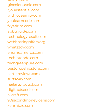
giocolenuvole.com
iyouessential.com
withloveamity.com
youlearncode.com
fxyatirim.com
abbuguide.com
technologyresult.com
webhostingoffers.org
whatszow.com
ehomeamerca.com
techintendo.com
techgreenpure.com
bestdropshipstore.com
cartelreviews.com
surfsway.com
nailartproduct.com
digitactseed.com
lvlcraft.com
90secondmoneyloans.com
xenmicro.com