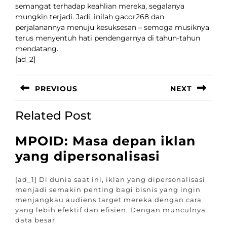
semangat terhadap keahlian mereka, segalanya
mungkin terjadi. Jadi, inilah gacor268 dan
perjalanannya menuju kesuksesan – semoga musiknya
terus menyentuh hati pendengarnya di tahun-tahun
mendatang.
[ad_2]
Post
PREVIOUS
NEXT
navigation
Previous
Next
Related Post
post:
post:
MPOID: Masa depan iklan
MPOID:
yang dipersonalisasi
Masa
[ad_1] Di dunia saat ini, iklan yang dipersonalisasi
depan
menjadi semakin penting bagi bisnis yang ingin
iklan
menjangkau audiens target mereka dengan cara
yang lebih efektif dan efisien. Dengan munculnya
yang
data besar