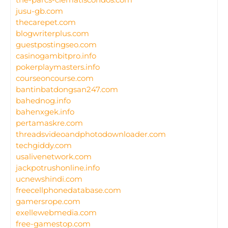
jusu-gb.com
thecarepet.com
blogwriterplus.com
guestpostingseo.com
casinogambitpro.info
pokerplaymasters.info
courseoncourse.com
bantinbatdongsan247.com
bahednog.info
bahenxgek.info
pertamaskre.com
threadsvideoandphotodownloader.com
techgiddy.com
usalivenetwork.com
jackpotrushonline.info
ucnewshindi.com
freecellphonedatabase.com
gamersrope.com
exellewebmedia.com
free-gamestop.com