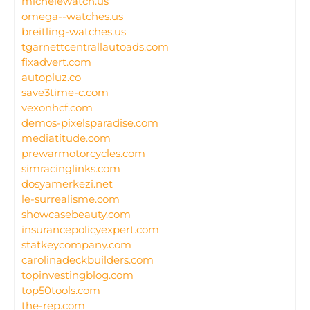
michelewatch.us
omega--watches.us
breitling-watches.us
tgarnettcentrallautoads.com
fixadvert.com
autopluz.co
save3time-c.com
vexonhcf.com
demos-pixelsparadise.com
mediatitude.com
prewarmotorcycles.com
simracinglinks.com
dosyamerkezi.net
le-surrealisme.com
showcasebeauty.com
insurancepolicyexpert.com
statkeycompany.com
carolinadeckbuilders.com
topinvestingblog.com
top50tools.com
the-rep.com