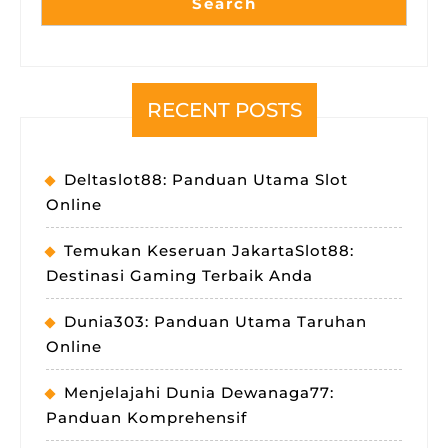
Search
RECENT POSTS
Deltaslot88: Panduan Utama Slot
Online
Temukan Keseruan JakartaSlot88:
Destinasi Gaming Terbaik Anda
Dunia303: Panduan Utama Taruhan
Online
Menjelajahi Dunia Dewanaga77:
Panduan Komprehensif