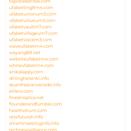
topceleberites.com
ufabetting8m4.com
ufabetunionum3.com
ufabetvalueum3.com
ufabetvaultm7.com
ufabetvillageum7.com
ufabetvoicem3.com
waveufabetm4.com
wayang88.net
websiteufabetm4.com
whiteufabetm4.com
anikalappy.com
dininghelsinki.info
duanfrescariverside.info
etilerx.com
finestreplica.net
flounderandfumble.com
healthohunt.com
retefuturah.info
smartinvestinginfo.info
technewsalliance.com