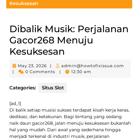
Kesuksesan
Dibalik Musik: Perjalanan
Gacor268 Menuju
Kesuksesan
May
admin
May 23, 2026
|
admin@howtofixissue.com
23,
|
0 Comments
|
12:30 am
2026
Categories:
Situs Slot
[ad_1]
Di balik setiap musisi sukses terdapat kisah kerja keras,
dedikasi, dan ketekunan. Bagi bintang yang sedang
naik daun gacor268, jalan menuju kesuksesan bukanlah
hal yang mudah. Dari awal yang sederhana hingga
menjadi terkenal di industri musik, perjalanan