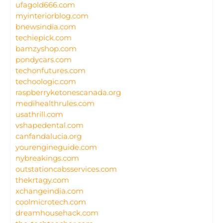
ufagold666.com
myinteriorblog.com
bnewsindia.com
techiepick.com
bamzyshop.com
pondycars.com
techonfutures.com
techoologic.com
raspberryketonescanada.org
medihealthrules.com
usathrill.com
vshapedental.com
canfandalucia.org
yourengineguide.com
nybreakings.com
outstationcabsservices.com
thekrtagy.com
xchangeindia.com
coolmicrotech.com
dreamhousehack.com