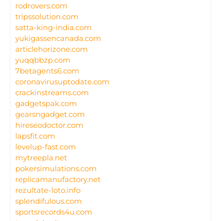
rodrovers.com
tripssolution.com
satta-king-india.com
yukigassencanada.com
articlehorizone.com
yuqqbbzp.com
7betagents6.com
coronavirusuptodate.com
crackinstreams.com
gadgetspak.com
gearsngadget.com
hireseodoctor.com
lapsfit.com
levelup-fast.com
mytreepla.net
pokersimulations.com
replicamanufactory.net
rezultate-loto.info
splendifulous.com
sportsrecords4u.com