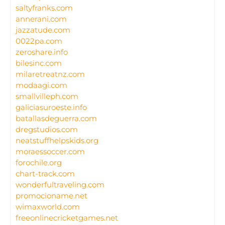
saltyfranks.com
annerani.com
jazzatude.com
0022pa.com
zeroshare.info
bilesinc.com
milaretreatnz.com
modaagi.com
smallvilleph.com
galiciasuroeste.info
batallasdeguerra.com
dregstudios.com
neatstuffhelpskids.org
moraessoccer.com
forochile.org
chart-track.com
wonderfultraveling.com
promocioname.net
wimaxworld.com
freeonlinecricketgames.net