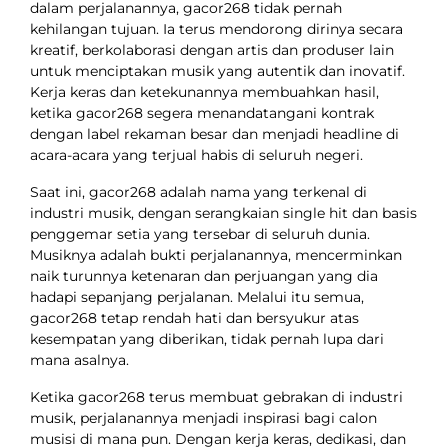
dalam perjalanannya, gacor268 tidak pernah
kehilangan tujuan. Ia terus mendorong dirinya secara
kreatif, berkolaborasi dengan artis dan produser lain
untuk menciptakan musik yang autentik dan inovatif.
Kerja keras dan ketekunannya membuahkan hasil,
ketika gacor268 segera menandatangani kontrak
dengan label rekaman besar dan menjadi headline di
acara-acara yang terjual habis di seluruh negeri.
Saat ini, gacor268 adalah nama yang terkenal di
industri musik, dengan serangkaian single hit dan basis
penggemar setia yang tersebar di seluruh dunia.
Musiknya adalah bukti perjalanannya, mencerminkan
naik turunnya ketenaran dan perjuangan yang dia
hadapi sepanjang perjalanan. Melalui itu semua,
gacor268 tetap rendah hati dan bersyukur atas
kesempatan yang diberikan, tidak pernah lupa dari
mana asalnya.
Ketika gacor268 terus membuat gebrakan di industri
musik, perjalanannya menjadi inspirasi bagi calon
musisi di mana pun. Dengan kerja keras, dedikasi, dan