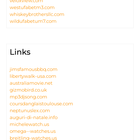
veloxview.com
westufabetm3.com
whiskeybrothersllc.com
wildufabetum7.com
Links
jimsfamousbbq.com
libertywalk-usa.com
australiamovie.net
gizmobird.co.uk
mp3djsong.com
coursdanglaistoulouse.com
neptunuslex.com
auguri-di-natale.info
michelewatch.us
omega--watches.us
breitling-watches.us