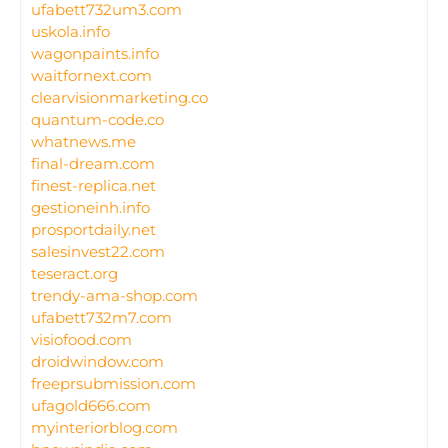
ufabett732um3.com
uskola.info
wagonpaints.info
waitfornext.com
clearvisionmarketing.co
quantum-code.co
whatnews.me
final-dream.com
finest-replica.net
gestioneinh.info
prosportdaily.net
salesinvest22.com
teseract.org
trendy-ama-shop.com
ufabett732m7.com
visiofood.com
droidwindow.com
freeprsubmission.com
ufagold666.com
myinteriorblog.com