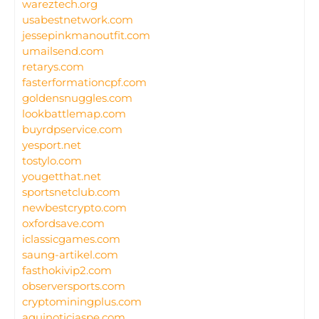
wareztech.org
usabestnetwork.com
jessepinkmanoutfit.com
umailsend.com
retarys.com
fasterformationcpf.com
goldensnuggles.com
lookbattlemap.com
buyrdpservice.com
yesport.net
tostylo.com
yougetthat.net
sportsnetclub.com
newbestcrypto.com
oxfordsave.com
iclassicgames.com
saung-artikel.com
fasthokivip2.com
observersports.com
cryptominingplus.com
aquinoticiaspe.com