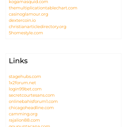
kogamasquid.com
themultiplicationtablechart.com
casinoglamour.org
dextercoin.io
christianarticledirectory.org
5homestyle.com
Links
stagehubs.com
1x2forum.net
login99bet.com
secretcourtesans.com
onlinebahisforum1.com
chicagoheadline.com
camming.org
rajalion88.com
goupuntacana.com