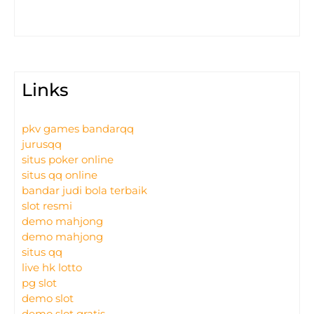
Links
pkv games bandarqq
jurusqq
situs poker online
situs qq online
bandar judi bola terbaik
slot resmi
demo mahjong
demo mahjong
situs qq
live hk lotto
pg slot
demo slot
demo slot gratis