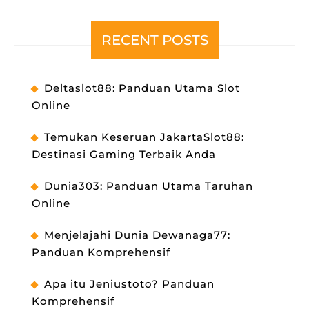
RECENT POSTS
Deltaslot88: Panduan Utama Slot
Online
Temukan Keseruan JakartaSlot88:
Destinasi Gaming Terbaik Anda
Dunia303: Panduan Utama Taruhan
Online
Menjelajahi Dunia Dewanaga77:
Panduan Komprehensif
Apa itu Jeniustoto? Panduan
Komprehensif