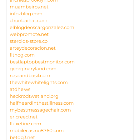
muambeiros.net
infozblog.com
chonbaihat.com
elblogdeoscargonzalez.com
webpromote.net
steroids-store.co
arteydecoracion.net
fithog.com
bestlaptopbestmonitor.com
georginaryland.com
roseandbasil.com
thewhitewhitelights.com
atdhe.ws
heckrodtwetland.org
halfheardinthestillness.com
mybestmassagechair.com
ericreed.net
fluxetine.com
mobilecasino8760.com
betqq3.net