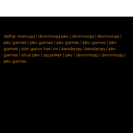
daftar menuqq
|
dominoqq pkv
|
dominoqq
|
dominoqq
|
pkv games
|
pkv games
|
pkv games
|
pkv games
|
pkv
games
|
slot gacor hari ini
|
bandarqq
|
bandarqq
|
pkv
games
|
situs pkv
|
qq poker
|
pkv
|
dominoqq
|
dominoqq
|
pkv games