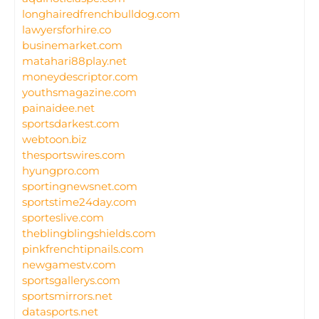
longhairedfrenchbulldog.com
lawyersforhire.co
businemarket.com
matahari88play.net
moneydescriptor.com
youthsmagazine.com
painaidee.net
sportsdarkest.com
webtoon.biz
thesportswires.com
hyungpro.com
sportingnewsnet.com
sportstime24day.com
sporteslive.com
theblingblingshields.com
pinkfrenchtipnails.com
newgamestv.com
sportsgallerys.com
sportsmirrors.net
datasports.net