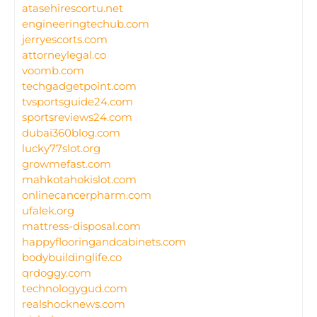
atasehirescortu.net
engineeringtechub.com
jerryescorts.com
attorneylegal.co
voomb.com
techgadgetpoint.com
tvsportsguide24.com
sportsreviews24.com
dubai360blog.com
lucky77slot.org
growmefast.com
mahkotahokislot.com
onlinecancerpharm.com
ufalek.org
mattress-disposal.com
happyflooringandcabinets.com
bodybuildinglife.co
qrdoggy.com
technologygud.com
realshocknews.com