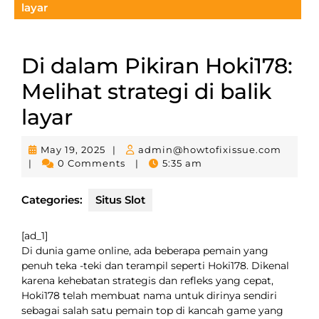
layar
Di dalam Pikiran Hoki178:
Melihat strategi di balik
layar
May
admin@
May 19, 2025
|
admin@howtofixissue.com
19,
|
0 Comments
|
5:35 am
2025
Categories:
Situs Slot
[ad_1]
Di dunia game online, ada beberapa pemain yang
penuh teka -teki dan terampil seperti Hoki178. Dikenal
karena kehebatan strategis dan refleks yang cepat,
Hoki178 telah membuat nama untuk dirinya sendiri
sebagai salah satu pemain top di kancah game yang