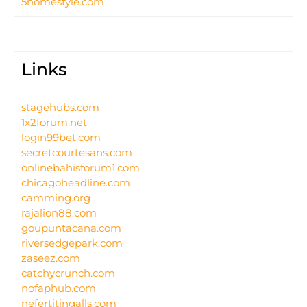
5homestyle.com
Links
stagehubs.com
1x2forum.net
login99bet.com
secretcourtesans.com
onlinebahisforum1.com
chicagoheadline.com
camming.org
rajalion88.com
goupuntacana.com
riversedgepark.com
zaseez.com
catchycrunch.com
nofaphub.com
nefertitingalls.com