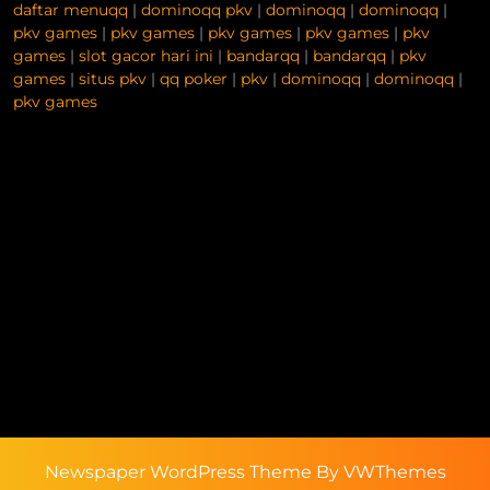
daftar menuqq
|
dominoqq pkv
|
dominoqq
|
dominoqq
|
pkv games
|
pkv games
|
pkv games
|
pkv games
|
pkv
games
|
slot gacor hari ini
|
bandarqq
|
bandarqq
|
pkv
games
|
situs pkv
|
qq poker
|
pkv
|
dominoqq
|
dominoqq
|
pkv games
Newspaper WordPress Theme
By VWThemes