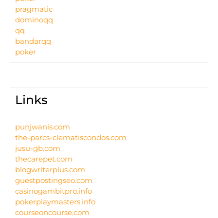
pragmatic
dominoqq
qq
bandarqq
poker
Links
punjwanis.com
the-parcs-clematiscondos.com
jusu-gb.com
thecarepet.com
blogwriterplus.com
guestpostingseo.com
casinogambitpro.info
pokerplaymasters.info
courseoncourse.com