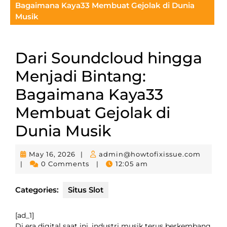
Bagaimana Kaya33 Membuat Gejolak di Dunia
Musik
Dari Soundcloud hingga
Menjadi Bintang:
Bagaimana Kaya33
Membuat Gejolak di
Dunia Musik
May
admin@
May 16, 2026
|
admin@howtofixissue.com
16,
|
0 Comments
|
12:05 am
2026
Categories:
Situs Slot
[ad_1]
Di era digital saat ini, industri musik terus berkembang