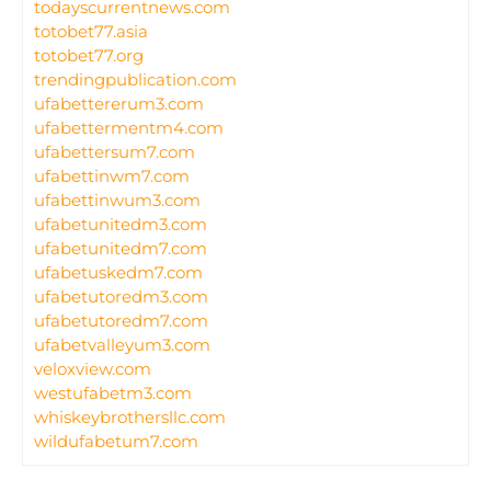
todayscurrentnews.com
totobet77.asia
totobet77.org
trendingpublication.com
ufabettererum3.com
ufabettermentm4.com
ufabettersum7.com
ufabettinwm7.com
ufabettinwum3.com
ufabetunitedm3.com
ufabetunitedm7.com
ufabetuskedm7.com
ufabetutoredm3.com
ufabetutoredm7.com
ufabetvalleyum3.com
veloxview.com
westufabetm3.com
whiskeybrothersllc.com
wildufabetum7.com