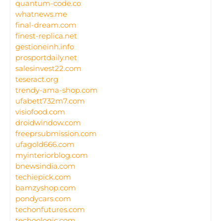
quantum-code.co
whatnews.me
final-dream.com
finest-replica.net
gestioneinh.info
prosportdaily.net
salesinvest22.com
teseract.org
trendy-ama-shop.com
ufabett732m7.com
visiofood.com
droidwindow.com
freeprsubmission.com
ufagold666.com
myinteriorblog.com
bnewsindia.com
techiepick.com
bamzyshop.com
pondycars.com
techonfutures.com
techoologic.com