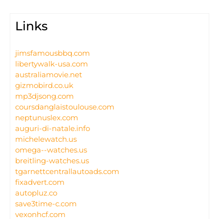
Links
jimsfamousbbq.com
libertywalk-usa.com
australiamovie.net
gizmobird.co.uk
mp3djsong.com
coursdanglaistoulouse.com
neptunuslex.com
auguri-di-natale.info
michelewatch.us
omega--watches.us
breitling-watches.us
tgarnettcentrallautoads.com
fixadvert.com
autopluz.co
save3time-c.com
vexonhcf.com