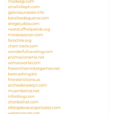
modaagi.com
smallvilleph.com
galiciasuroeste.info
batallasdeguerra.com
dregstudios.com
neatstuffhelpskids.org
moraessoccer.com
forochile.org
chart-track.com
wonderfultraveling.com
promocioname.net
wimaxworld.com
freeonlinecricketgames.net
bestcashing.biz
firerestrictions.us
archiesbrooklyn.com
muambeiros.net
infozblog.com
chonbaihat.com
elblogdeoscargonzalez.com
webpromote.net