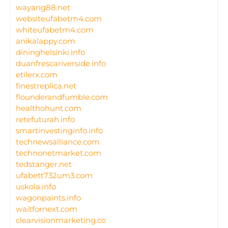
wayang88.net
websiteufabetm4.com
whiteufabetm4.com
anikalappy.com
dininghelsinki.info
duanfrescariverside.info
etilerx.com
finestreplica.net
flounderandfumble.com
healthohunt.com
retefuturah.info
smartinvestinginfo.info
technewsalliance.com
technonetmarket.com
tedstanger.net
ufabett732um3.com
uskola.info
wagonpaints.info
waitfornext.com
clearvisionmarketing.co