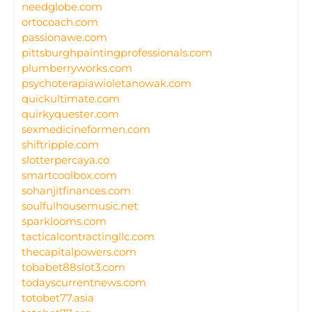
needglobe.com
ortocoach.com
passionawe.com
pittsburghpaintingprofessionals.com
plumberryworks.com
psychoterapiawioletanowak.com
quickultimate.com
quirkyquester.com
sexmedicineformen.com
shiftripple.com
slotterpercaya.co
smartcoolbox.com
sohanjitfinances.com
soulfulhousemusic.net
sparklooms.com
tacticalcontractingllc.com
thecapitalpowers.com
tobabet88slot3.com
todayscurrentnews.com
totobet77.asia