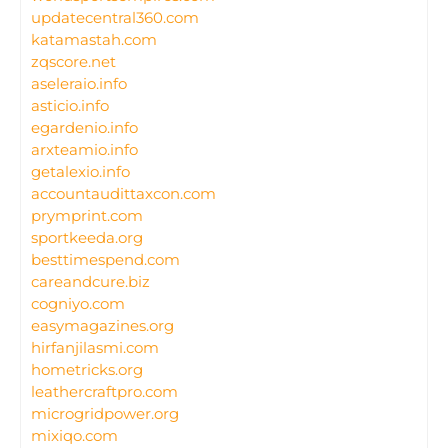
updatecentral360.com
katamastah.com
zqscore.net
aseleraio.info
asticio.info
egardenio.info
arxteamio.info
getalexio.info
accountaudittaxcon.com
prymprint.com
sportkeeda.org
besttimespend.com
careandcure.biz
cogniyo.com
easymagazines.org
hirfanjilasmi.com
hometricks.org
leathercraftpro.com
microgridpower.org
mixiqo.com