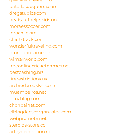
batallasdeguerra.com
dregstudios.com
neatstuffhelpskids.org
moraessoccer.com
forochile.org
chart-track.com
wonderfultraveling.com
promocioname.net
wimaxworld.com
freeonlinecricketgames.net
bestcashing.biz
firerestrictions.us
archiesbrooklyn.com
muambeiros.net
infozblog.com
chonbaihat.com
elblogdeoscargonzalez.com
webpromote.net
steroids-store.co
arteydecoracion.net