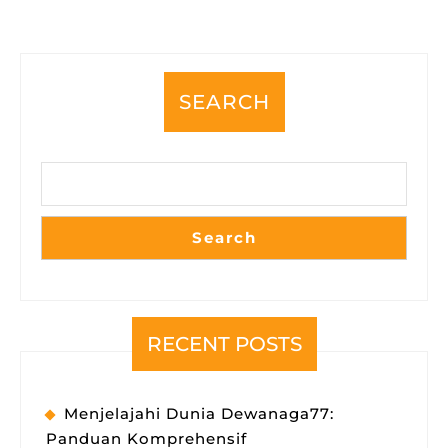
SEARCH
Search
RECENT POSTS
Menjelajahi Dunia Dewanaga77:
Panduan Komprehensif