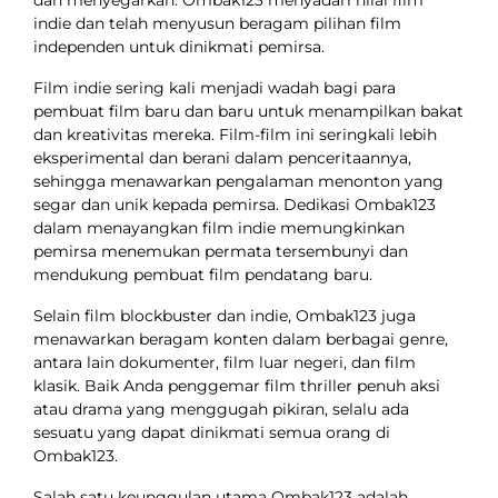
indie dan telah menyusun beragam pilihan film
independen untuk dinikmati pemirsa.
Film indie sering kali menjadi wadah bagi para
pembuat film baru dan baru untuk menampilkan bakat
dan kreativitas mereka. Film-film ini seringkali lebih
eksperimental dan berani dalam penceritaannya,
sehingga menawarkan pengalaman menonton yang
segar dan unik kepada pemirsa. Dedikasi Ombak123
dalam menayangkan film indie memungkinkan
pemirsa menemukan permata tersembunyi dan
mendukung pembuat film pendatang baru.
Selain film blockbuster dan indie, Ombak123 juga
menawarkan beragam konten dalam berbagai genre,
antara lain dokumenter, film luar negeri, dan film
klasik. Baik Anda penggemar film thriller penuh aksi
atau drama yang menggugah pikiran, selalu ada
sesuatu yang dapat dinikmati semua orang di
Ombak123.
Salah satu keunggulan utama Ombak123 adalah