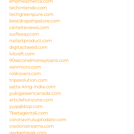
ehomeamerca.com
techintendo.com
techgreenpure.com
bestdropshipstore.com
cartelreviews.com
surfsway.com
nailartproduct.com
digitactseed.com
lvlcraft.com
90secondmoneyloans.com
xenmicro.com
rodrovers.com
tripssolution.com
satta-king-india.com
yukigassencanada.com
articlehorizone.com
yuqqbbzp.com
7betagents6.com
coronavirusuptodate.com
crackinstreams.com
gadgetspak.com