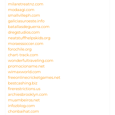
milaretreatnz.com
modaagi.com
smallvilleph.com
galiciasuroeste.info
batallasdeguerra.com
dregstudios.com
neatstuffhelpskids.org
moraessoccer.com
forochile.org
chart-track.com
wonderfultraveling.com
promocioname.net
wimaxworld.com
freeonlinecricketgames.net
bestcashing.biz
firerestrictions.us
archiesbrooklyn.com
muambeiros.net
infozblog.com
chonbaihat.com