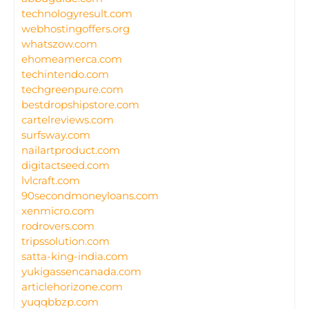
technologyresult.com
webhostingoffers.org
whatszow.com
ehomeamerca.com
techintendo.com
techgreenpure.com
bestdropshipstore.com
cartelreviews.com
surfsway.com
nailartproduct.com
digitactseed.com
lvlcraft.com
90secondmoneyloans.com
xenmicro.com
rodrovers.com
tripssolution.com
satta-king-india.com
yukigassencanada.com
articlehorizone.com
yuqqbbzp.com