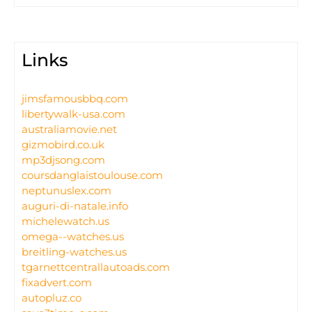
Links
jimsfamousbbq.com
libertywalk-usa.com
australiamovie.net
gizmobird.co.uk
mp3djsong.com
coursdanglaistoulouse.com
neptunuslex.com
auguri-di-natale.info
michelewatch.us
omega--watches.us
breitling-watches.us
tgarnettcentrallautoads.com
fixadvert.com
autopluz.co