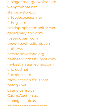
elblogdeoscargonzalez.com
webpromote.net
steroids-store.co
arteydecoracion.net
fithog.com
bestlaptopbestmonitor.com
georginaryland.com
roseandbasil.com
thewhitewhitelights.com
atdhe.ws
heckrodtwetland.org
halfheardinthestillness.com
mybestmassagechair.com
ericreed.net
fluxetine.com
mobilecasino8760.com
betqq3.net
casinoloans5.us
CasinoAuction.us
kipooglecouk.us
mykitchennhome.com