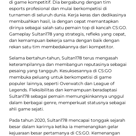
di game kompetitif. Dia bergabung dengan tim
esports profesional dan mulai berkompetisi di
turnamen di seluruh dunia. Kerja keras dan dedikasinya
membuahkan hasil, ia dengan cepat memantapkan
dirinya sebagai salah satu pemain top di kancah CS:GO.
Gameplay Sultan178 yang strategis, refleks yang cepat,
dan kemampuan bekerja sama dengan baik dengan
rekan satu tim membedakannya dari kompetitor.
Selama bertahun-tahun, Sultan178 terus mengasah
keterampilannya dan membangun reputasinya sebagai
pesaing yang tangguh. Kesuksesannya di CS:GO
membuka peluang untuk berkompetisi di game
populer lainnya, seperti Overwatch dan League of
Legends. Fleksibilitas dan kemampuan beradaptasi
Sultan178 sebagai pemain memungkinkannya unggul
dalam berbagai genre, memperkuat statusnya sebagai
ahli game sejati.
Pada tahun 2020, Sultan178 mencapai tonggak sejarah
besar dalam karirnya ketika ia memenangkan gelar
kejuaraan besar pertamanya di CS:GO. Kemenangan