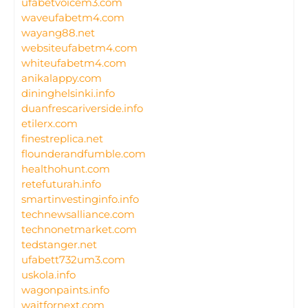
ufabetvoicem3.com
waveufabetm4.com
wayang88.net
websiteufabetm4.com
whiteufabetm4.com
anikalappy.com
dininghelsinki.info
duanfrescariverside.info
etilerx.com
finestreplica.net
flounderandfumble.com
healthohunt.com
retefuturah.info
smartinvestinginfo.info
technewsalliance.com
technonetmarket.com
tedstanger.net
ufabett732um3.com
uskola.info
wagonpaints.info
waitfornext.com