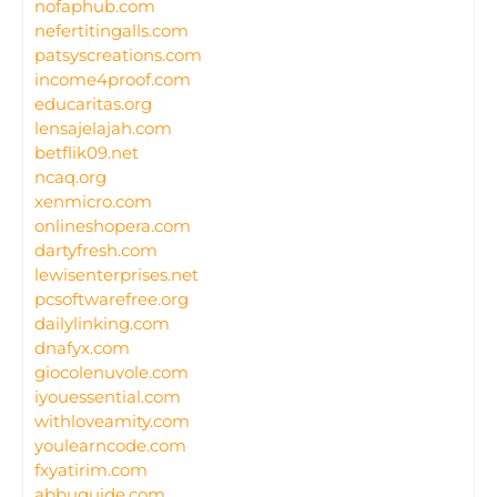
nofaphub.com
nefertitingalls.com
patsyscreations.com
income4proof.com
educaritas.org
lensajelajah.com
betflik09.net
ncaq.org
xenmicro.com
onlineshopera.com
dartyfresh.com
lewisenterprises.net
pcsoftwarefree.org
dailylinking.com
dnafyx.com
giocolenuvole.com
iyouessential.com
withloveamity.com
youlearncode.com
fxyatirim.com
abbuguide.com