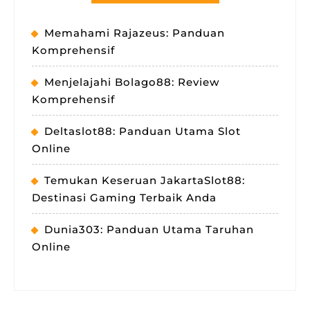
Memahami Rajazeus: Panduan
Komprehensif
Menjelajahi Bolago88: Review
Komprehensif
Deltaslot88: Panduan Utama Slot
Online
Temukan Keseruan JakartaSlot88:
Destinasi Gaming Terbaik Anda
Dunia303: Panduan Utama Taruhan
Online