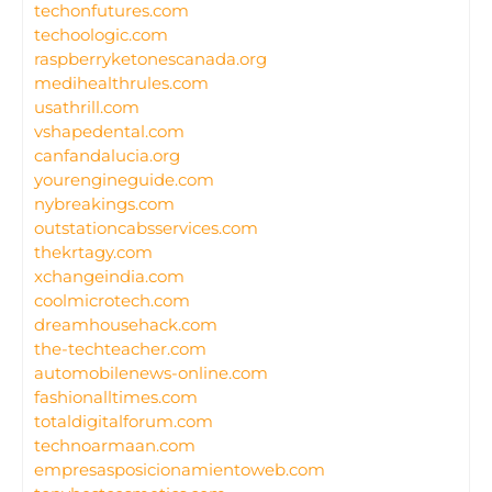
techonfutures.com
techoologic.com
raspberryketonescanada.org
medihealthrules.com
usathrill.com
vshapedental.com
canfandalucia.org
yourengineguide.com
nybreakings.com
outstationcabsservices.com
thekrtagy.com
xchangeindia.com
coolmicrotech.com
dreamhousehack.com
the-techteacher.com
automobilenews-online.com
fashionalltimes.com
totaldigitalforum.com
technoarmaan.com
empresasposicionamientoweb.com