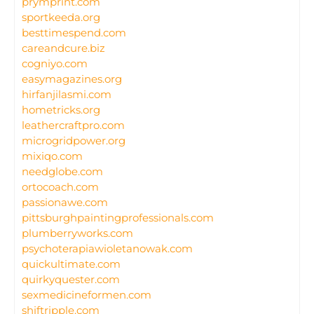
prymprint.com
sportkeeda.org
besttimespend.com
careandcure.biz
cogniyo.com
easymagazines.org
hirfanjilasmi.com
hometricks.org
leathercraftpro.com
microgridpower.org
mixiqo.com
needglobe.com
ortocoach.com
passionawe.com
pittsburghpaintingprofessionals.com
plumberryworks.com
psychoterapiawioletanowak.com
quickultimate.com
quirkyquester.com
sexmedicineformen.com
shiftripple.com