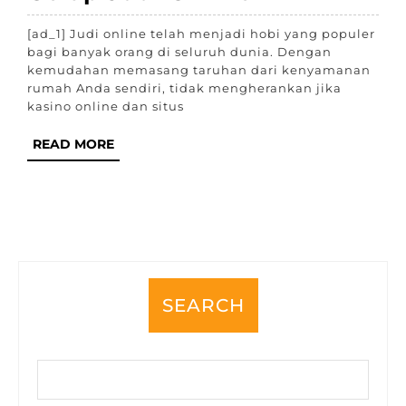
Terungkap:
[ad_1] Judi online telah menjadi hobi yang populer
Sisi
bagi banyak orang di seluruh dunia. Dengan
Gelap
kemudahan memasang taruhan dari kenyamanan
rumah Anda sendiri, tidak mengherankan jika
Judi
kasino online dan situs
Online
READ
READ MORE
MORE
SEARCH