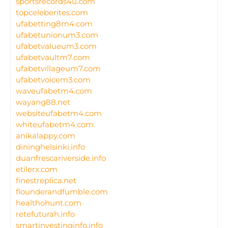
sportsrecords4u.com
topceleberites.com
ufabetting8m4.com
ufabetunionum3.com
ufabetvalueum3.com
ufabetvaultm7.com
ufabetvillageum7.com
ufabetvoicem3.com
waveufabetm4.com
wayang88.net
websiteufabetm4.com
whiteufabetm4.com
anikalappy.com
dininghelsinki.info
duanfrescariverside.info
etilerx.com
finestreplica.net
flounderandfumble.com
healthohunt.com
retefuturah.info
smartinvestinginfo.info