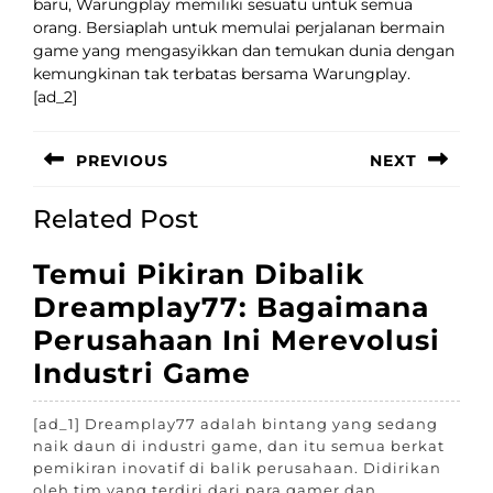
baru, Warungplay memiliki sesuatu untuk semua
orang. Bersiaplah untuk memulai perjalanan bermain
game yang mengasyikkan dan temukan dunia dengan
kemungkinan tak terbatas bersama Warungplay.
[ad_2]
Post
PREVIOUS
NEXT
navigation
Previous
Next
Related Post
post:
post:
Temui Pikiran Dibalik
Dreamplay77: Bagaimana
Perusahaan Ini Merevolusi
Temui
Industri Game
Pikiran
[ad_1] Dreamplay77 adalah bintang yang sedang
Dibalik
naik daun di industri game, dan itu semua berkat
Dreamplay77:
pemikiran inovatif di balik perusahaan. Didirikan
oleh tim yang terdiri dari para gamer dan