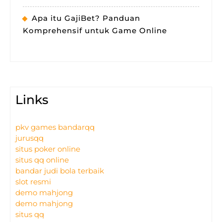
Apa itu GajiBet? Panduan
Komprehensif untuk Game Online
Links
pkv games bandarqq
jurusqq
situs poker online
situs qq online
bandar judi bola terbaik
slot resmi
demo mahjong
demo mahjong
situs qq