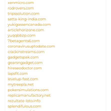
xenmicro.com
rodrovers.com
tripssolution.com
satta-king-india.com
yukigassencanada.com
articlehorizone.com
yuqqbbzp.com
7betagents6.com
coronavirusuptodate.com
crackinstreams.com
gadgetspak.com
gearsngadget.com
hireseodoctor.com
lapsfit.com
levelup-fast.com
mytreepla.net
pokersimulations.com
replicamanufactory.net
rezultate-loto.info
splendifulous.com