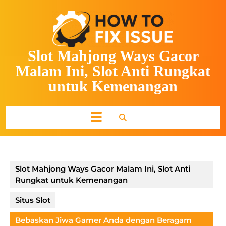
Skip
to
content
Slot Mahjong Ways Gacor
Malam Ini, Slot Anti Rungkat
untuk Kemenangan
Open
Button
Slot Mahjong Ways Gacor Malam Ini, Slot Anti
Rungkat untuk Kemenangan
Situs Slot
Bebaskan Jiwa Gamer Anda dengan Beragam