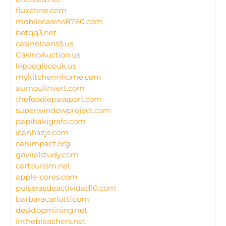
fluxetine.com
mobilecasino8760.com
betqq3.net
casinoloans5.us
CasinoAuction.us
kipooglecouk.us
mykitchennhome.com
aumoulinvert.com
thefoodiepassport.com
superwindowproject.com
papibakigrafo.com
icanhazjs.com
canimpact.org
goviralstudy.com
cartourism.net
apple-cores.com
pulserasdeactividad10.com
barbaracarlotti.com
desktopmining.net
inthebleachers.net