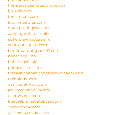
the-parcs-clematiscondos.com
jusu-gb.com
thecarepet.com
blogwriterplus.com
guestpostingseo.com
casinogambitpro.info
pokerplaymasters.info
courseoncourse.com
bantinbatdongsan247.com
bahednog.info
bahenxgek.info
pertamaskre.com
threadsvideoandphotodownloader.com
techgiddy.com
usalivenetwork.com
jackpotrushonline.info
ucnewshindi.com
freecellphonedatabase.com
gamersrope.com
exellewebmedia.com