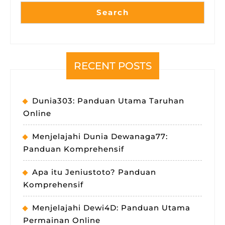
Search
RECENT POSTS
Dunia303: Panduan Utama Taruhan
Online
Menjelajahi Dunia Dewanaga77:
Panduan Komprehensif
Apa itu Jeniustoto? Panduan
Komprehensif
Menjelajahi Dewi4D: Panduan Utama
Permainan Online