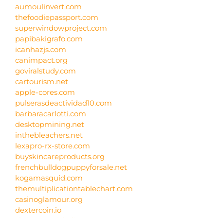
aumoulinvert.com
thefoodiepassport.com
superwindowproject.com
papibakigrafo.com
icanhazjs.com
canimpact.org
goviralstudy.com
cartourism.net
apple-cores.com
pulserasdeactividad10.com
barbaracarlotti.com
desktopmining.net
inthebleachers.net
lexapro-rx-store.com
buyskincareproducts.org
frenchbulldogpuppyforsale.net
kogamasquid.com
themultiplicationtablechart.com
casinoglamour.org
dextercoin.io