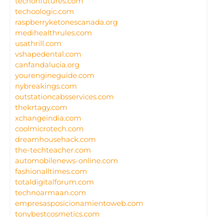
techonfutures.com
techoologic.com
raspberryketonescanada.org
medihealthrules.com
usathrill.com
vshapedental.com
canfandalucia.org
yourengineguide.com
nybreakings.com
outstationcabsservices.com
thekrtagy.com
xchangeindia.com
coolmicrotech.com
dreamhousehack.com
the-techteacher.com
automobilenews-online.com
fashionalltimes.com
totaldigitalforum.com
technoarmaan.com
empresasposicionamientoweb.com
tonybestcosmetics.com