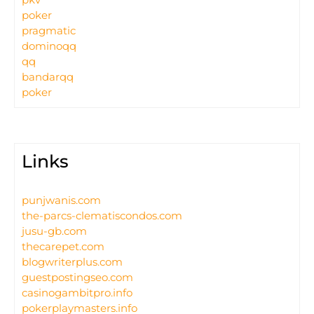
poker
pragmatic
dominoqq
qq
bandarqq
poker
Links
punjwanis.com
the-parcs-clematiscondos.com
jusu-gb.com
thecarepet.com
blogwriterplus.com
guestpostingseo.com
casinogambitpro.info
pokerplaymasters.info