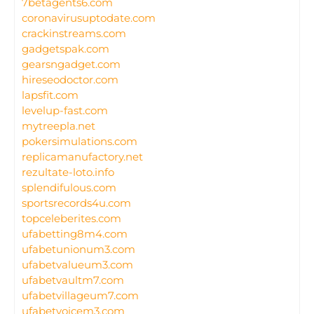
7betagents6.com
coronavirusuptodate.com
crackinstreams.com
gadgetspak.com
gearsngadget.com
hireseodoctor.com
lapsfit.com
levelup-fast.com
mytreepla.net
pokersimulations.com
replicamanufactory.net
rezultate-loto.info
splendifulous.com
sportsrecords4u.com
topceleberites.com
ufabetting8m4.com
ufabetunionum3.com
ufabetvalueum3.com
ufabetvaultm7.com
ufabetvillageum7.com
ufabetvoicem3.com