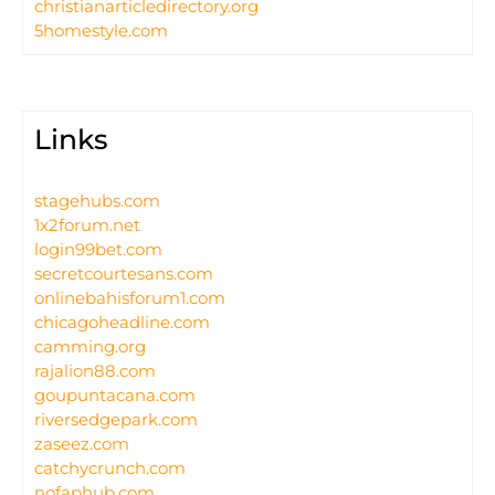
christianarticledirectory.org
5homestyle.com
Links
stagehubs.com
1x2forum.net
login99bet.com
secretcourtesans.com
onlinebahisforum1.com
chicagoheadline.com
camming.org
rajalion88.com
goupuntacana.com
riversedgepark.com
zaseez.com
catchycrunch.com
nofaphub.com