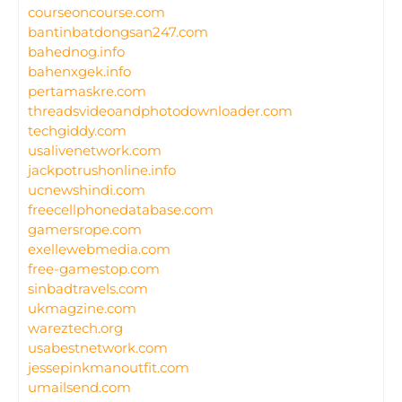
courseoncourse.com
bantinbatdongsan247.com
bahednog.info
bahenxgek.info
pertamaskre.com
threadsvideoandphotodownloader.com
techgiddy.com
usalivenetwork.com
jackpotrushonline.info
ucnewshindi.com
freecellphonedatabase.com
gamersrope.com
exellewebmedia.com
free-gamestop.com
sinbadtravels.com
ukmagzine.com
wareztech.org
usabestnetwork.com
jessepinkmanoutfit.com
umailsend.com