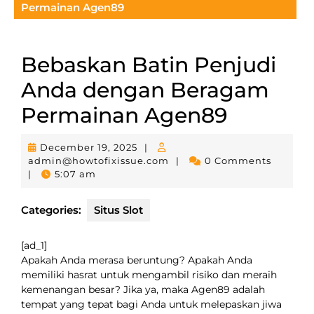
Permainan Agen89
Bebaskan Batin Penjudi
Anda dengan Beragam
Permainan Agen89
December
December 19, 2025
|
19,
admin@howtofixissue.com
admin@howtofixissue.com
|
0 Comments
2025
|
5:07 am
Categories:
Situs Slot
[ad_1]
Apakah Anda merasa beruntung? Apakah Anda
memiliki hasrat untuk mengambil risiko dan meraih
kemenangan besar? Jika ya, maka Agen89 adalah
tempat yang tepat bagi Anda untuk melepaskan jiwa