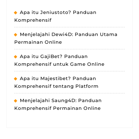
Apa itu Jeniustoto? Panduan
Komprehensif
Menjelajahi Dewi4D: Panduan Utama
Permainan Online
Apa itu GajiBet? Panduan
Komprehensif untuk Game Online
Apa itu Majestibet? Panduan
Komprehensif tentang Platform
Menjelajahi Saung4D: Panduan
Komprehensif Permainan Online