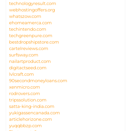
technologyresult.com
webhostingoffers.org
whatszow.com
ehomeamerca.com
techintendo.com
techgreenpure.com
bestdropshipstore.com
cartelreviews.com
surfsway.com
nailartproduct.com
digitactseed.com
lvlcraft.com
90secondmoneyloans.com
xenmicro.com
rodrovers.com
tripssolution.com
satta-king-india.com
yukigassencanada.com
articlehorizone.com
yuqqbbzp.com