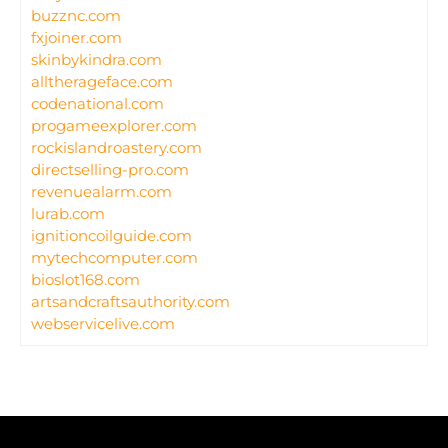
buzznc.com
fxjoiner.com
skinbykindra.com
alltherageface.com
codenational.com
progameexplorer.com
rockislandroastery.com
directselling-pro.com
revenuealarm.com
lurab.com
ignitioncoilguide.com
mytechcomputer.com
bioslot168.com
artsandcraftsauthority.com
webservicelive.com