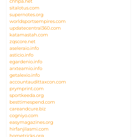
cnhpa.net
sitalotus.com
supernotes.org
worldsportsempires.com
updatecentral360.com
katamastah.com
zqscore.net
aseleraio.info
asticio.info
egardenio.info
arxteamio.info
getalexio.info
accountaudittaxcon.com
prymprint.com
sportkeeda.org
besttimespend.com
careandcure.biz
cogniyo.com
easymagazines.org
hirfanjilasmi.com
hometricks.org