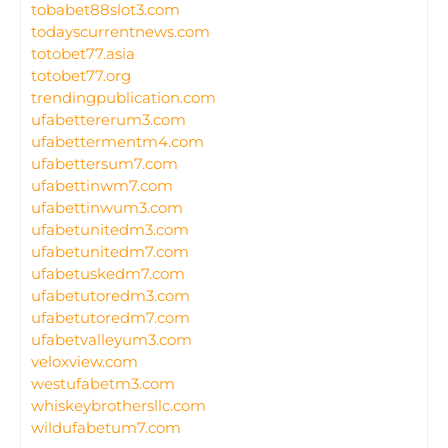
tobabet88slot3.com
todayscurrentnews.com
totobet77.asia
totobet77.org
trendingpublication.com
ufabettererum3.com
ufabettermentm4.com
ufabettersum7.com
ufabettinwm7.com
ufabettinwum3.com
ufabetunitedm3.com
ufabetunitedm7.com
ufabetuskedm7.com
ufabetutoredm3.com
ufabetutoredm7.com
ufabetvalleyum3.com
veloxview.com
westufabetm3.com
whiskeybrothersllc.com
wildufabetum7.com