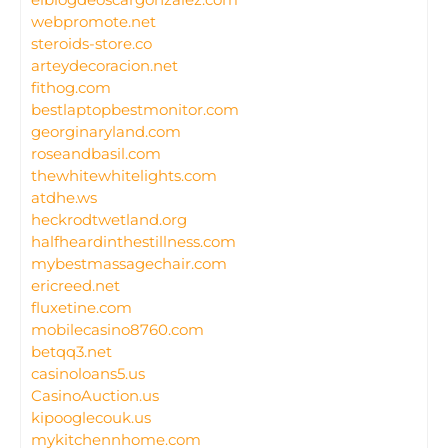
webpromote.net
steroids-store.co
arteydecoracion.net
fithog.com
bestlaptopbestmonitor.com
georginaryland.com
roseandbasil.com
thewhitewhitelights.com
atdhe.ws
heckrodtwetland.org
halfheardinthestillness.com
mybestmassagechair.com
ericreed.net
fluxetine.com
mobilecasino8760.com
betqq3.net
casinoloans5.us
CasinoAuction.us
kipooglecouk.us
mykitchennhome.com