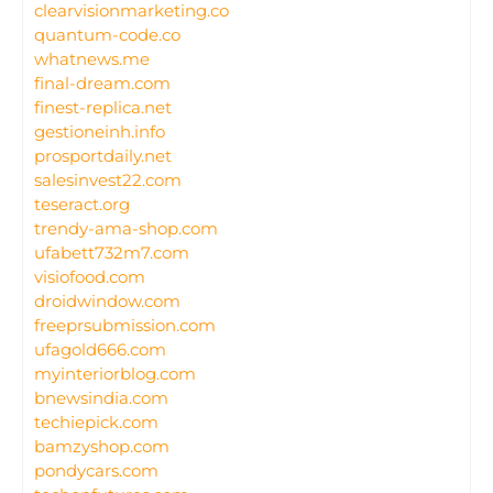
clearvisionmarketing.co
quantum-code.co
whatnews.me
final-dream.com
finest-replica.net
gestioneinh.info
prosportdaily.net
salesinvest22.com
teseract.org
trendy-ama-shop.com
ufabett732m7.com
visiofood.com
droidwindow.com
freeprsubmission.com
ufagold666.com
myinteriorblog.com
bnewsindia.com
techiepick.com
bamzyshop.com
pondycars.com