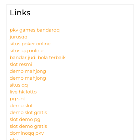
Links
pkv games bandarqq
jurusqq
situs poker online
situs qq online
bandar judi bola terbaik
slot resmi
demo mahjong
demo mahjong
situs qq
live hk lotto
pg slot
demo slot
demo slot gratis
slot demo pg
slot demo gratis
dominoqq pkv
pkv