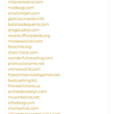
milaretreatnz.com
modaagi.com
smallvilleph.com
galiciasuroeste.info
batallasdeguerra.com
dregstudios.com
neatstuffhelpskids.org
moraessoccer.com
forochile.org
chart-track.com
wonderfultraveling.com
promocioname.net
wimaxworld.com
freeonlinecricketgames.net
bestcashing.biz
firerestrictions.us
archiesbrooklyn.com
muambeiros.net
infozblog.com
chonbaihat.com
elblogdeoscargonzalez.com