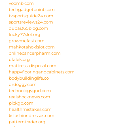
voomb.com
techgadgetpoint.com
tvsportsguide24.com
sportsreviews24.com
dubai360blog.com
lucky77slot.org
growmefast.com
mahkotahokislot.com
onlinecancerpharm.com
ufalek.org
mattress-disposal.com
happyflooringandcabinets.com
bodybuildinglife.co
qrdoggy.com
technologygud.com
realshocknews.com
pickgb.com
healthmistakes.com
ksfashiondresses.com
patterntrader.org