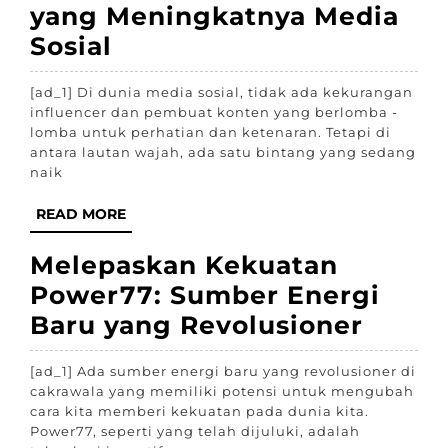
Comics
yang Meningkatnya Media
Temui
Sosial
Pintu123:
[ad_1] Di dunia media sosial, tidak ada kekurangan
Bintang
influencer dan pembuat konten yang berlomba -
yang
lomba untuk perhatian dan ketenaran. Tetapi di
antara lautan wajah, ada satu bintang yang sedang
Meningkatnya
naik
Media
READ
READ MORE
Sosial
MORE
Melepaskan Kekuatan
Power77: Sumber Energi
Melep
Baru yang Revolusioner
Kekua
[ad_1] Ada sumber energi baru yang revolusioner di
Power
cakrawala yang memiliki potensi untuk mengubah
Sumb
cara kita memberi kekuatan pada dunia kita.
Power77, seperti yang telah dijuluki, adalah
Energ