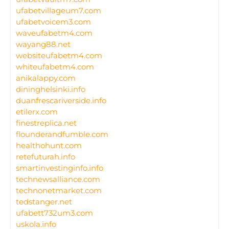
ufabetvillageum7.com
ufabetvoicem3.com
waveufabetm4.com
wayang88.net
websiteufabetm4.com
whiteufabetm4.com
anikalappy.com
dininghelsinki.info
duanfrescariverside.info
etilerx.com
finestreplica.net
flounderandfumble.com
healthohunt.com
retefuturah.info
smartinvestinginfo.info
technewsalliance.com
technonetmarket.com
tedstanger.net
ufabett732um3.com
uskola.info