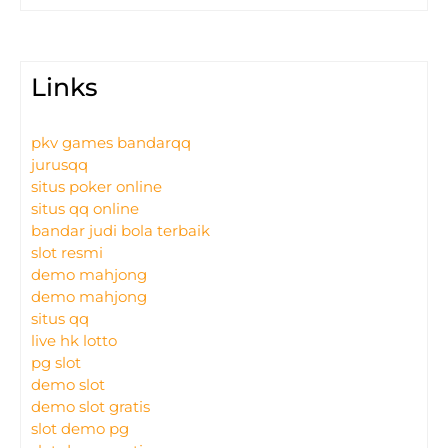
Links
pkv games bandarqq
jurusqq
situs poker online
situs qq online
bandar judi bola terbaik
slot resmi
demo mahjong
demo mahjong
situs qq
live hk lotto
pg slot
demo slot
demo slot gratis
slot demo pg