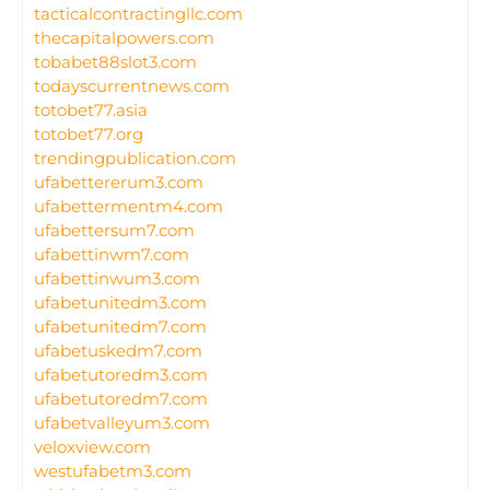
tacticalcontractingllc.com
thecapitalpowers.com
tobabet88slot3.com
todayscurrentnews.com
totobet77.asia
totobet77.org
trendingpublication.com
ufabettererum3.com
ufabettermentm4.com
ufabettersum7.com
ufabettinwm7.com
ufabettinwum3.com
ufabetunitedm3.com
ufabetunitedm7.com
ufabetuskedm7.com
ufabetutoredm3.com
ufabetutoredm7.com
ufabetvalleyum3.com
veloxview.com
westufabetm3.com