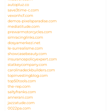
autopluz.co
save3time-c.com
vexonhcf.com
demos-pixelsparadise.com
mediatitude.com
prewarmotorcycles.com
simracinglinks.com
dosyamerkezi.net
le-surrealisme.com
showcasebeauty.com
insurancepolicyexpert.com
statkeycompany.com
carolinadeckbuilders.com
topinvestingblog.com
top50tools.com
the-rep.com
saltyfranks.com
annerani.com
jazzatude.com
0022pa.com