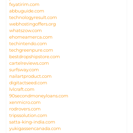
fxyatirim.com
abbuguide.com
technologyresult.com
webhostingoffers.org
whatszow.com
ehomeamerca.com
techintendo.com
techgreenpure.com
bestdropshipstore.com
cartelreviews.com
surfsway.com
nailartproduct.com
digitactseed.com
lvlcraft.com
90secondmoneyloans.com
xenmicro.com
rodrovers.com
tripssolution.com
satta-king-india.com
yukigassencanada.com