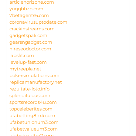
articlehorizone.com
yuqqbbzp.com
7betagents6.com
coronavirusuptodate.com
crackinstreams.com
gadgetspak.com
gearsngadget.com
hireseodoctor.com
lapsfit.com
levelup-fast.com
mytreepla.net
pokersimulations.com
replicamanufactory.net
rezultate-loto.info
splendifulous.com
sportsrecords4u.com
topceleberites.com
ufabetting8m4.com
ufabetunionum3.com
ufabetvalueum3.com
ufabetvaultm7.com