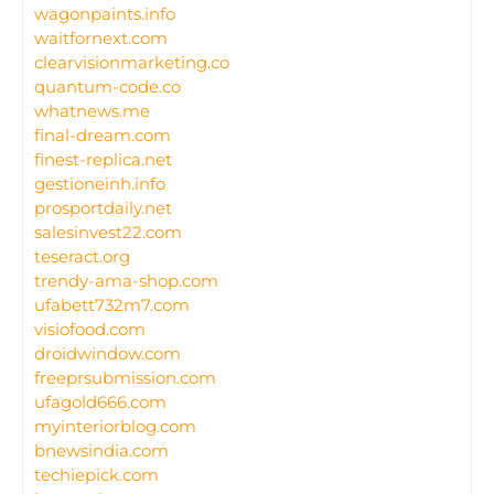
wagonpaints.info
waitfornext.com
clearvisionmarketing.co
quantum-code.co
whatnews.me
final-dream.com
finest-replica.net
gestioneinh.info
prosportdaily.net
salesinvest22.com
teseract.org
trendy-ama-shop.com
ufabett732m7.com
visiofood.com
droidwindow.com
freeprsubmission.com
ufagold666.com
myinteriorblog.com
bnewsindia.com
techiepick.com