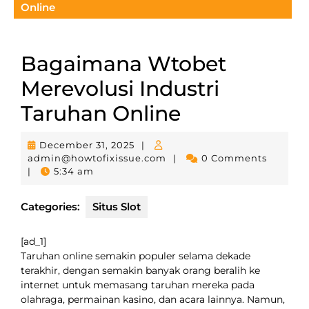
Online
Bagaimana Wtobet
Merevolusi Industri
Taruhan Online
December
December 31, 2025
|
31,
admin@howtofixissue.com
admin@howtofixissue.com
|
0 Comments
2025
|
5:34 am
Categories:
Situs Slot
[ad_1]
Taruhan online semakin populer selama dekade
terakhir, dengan semakin banyak orang beralih ke
internet untuk memasang taruhan mereka pada
olahraga, permainan kasino, dan acara lainnya. Namun,